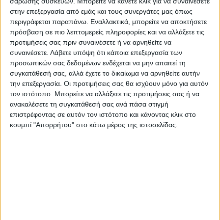
σάρωσης συσκευών. Μπορείτε να κάνετε κλικ για να συναινέσετε
στην επεξεργασία από εμάς και τους συνεργάτες μας όπως
Ανοιχτές πληγές, συνήθως στρογγυλές
περιγράφεται παραπάνω. Εναλλακτικά, μπορείτε να αποκτήσετε
πρόσβαση σε πιο λεπτομερείς πληροφορίες και να αλλάξετε τις
(έλκη).
προτιμήσεις σας πριν συναινέσετε ή να αρνηθείτε να
συναινέσετε.
Λάβετε υπόψη ότι κάποια επεξεργασία των
Αν παρατηρήσουν κάτι από τα παραπάνω θα
προσωπικών σας δεδομένων ενδέχεται να μην απαιτεί τη
πρέπει να ειδοποιήσουν αμέσως τους
συγκατάθεσή σας, αλλά έχετε το δικαίωμα να αρνηθείτε αυτήν
την επεξεργασία. Οι προτιμήσεις σας θα ισχύουν μόνο για αυτόν
Δημόσιους Κτηνίατρους της περιοχής τους
τον ιστότοπο. Μπορείτε να αλλάξετε τις προτιμήσεις σας ή να
και να ακολουθήσουν πιστά τις οδηγίες που
ανακαλέσετε τη συγκατάθεσή σας ανά πάσα στιγμή
θα τους δώσουν.
επιστρέφοντας σε αυτόν τον ιστότοπο και κάνοντας κλικ στο
κουμπί "Απορρήτου" στο κάτω μέρος της ιστοσελίδας.
Μέτρα που λαμβάνονται για την αποφυγή
διασποράς της νόσου:
1. Απαγορεύονται όλες οι μετακινήσεις
αιγοπροβάτων με σκοπό την σφαγή, την
πάχυνση και την αναπαραγωγή.