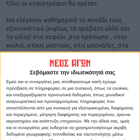
Όλοι οι κτηνοτρόφοι θα πρέπει:
Να ελέγχουν καθημερινά το κοπάδι τους
εξονυχιστικά (κυρίως τα πρόβατα αλλά και
τα γίδια) στο κεφάλι ,στο πρόσωπο , στην
κοιλιά, στους μαστούς, στις μασχάλες, στα
γεννητικά όργανα, στη βάση της ουράς, το
μέσα μέρος των μηρών (μπούτια) και σε
κάθε άλλο μέρος του σώματος που δεν έχει
Σεβόμαστε την ιδιωτικότητά σας
τρίχωμα για να εντοπίσουν στο δέρμα:
Εμείς και οι συνεργάτες μας αποθηκεύουμε και/ή έχουμε
πρόσβαση σε πληροφορίες σε μια συσκευή, όπως τα cookies,
Κοκκινίλες (κόκκινες κηλίδες )
και επεξεργαζόμαστε προσωπικά δεδομένα, όπως μοναδικοί
αναγνωριστικοί και προσαρμοσμένες πληροφορίες που
αποστέλλονται από μια συσκευή για εξατομικευμένες διαφημίσεις
Σπυριά, συνήθως κόκκινα, με μέγεθος από
και περιεχόμενο, μέτρηση διαφήμισης και περιεχομένου, έρευνα
φακής έως ρεβυθιού (βλατίδες)
ακροατηρίου και ανάπτυξη υπηρεσιών.
Με την άδειά σας, εμείς
και οι συνεργάτες μας ενδέχεται να χρησιμοποιήσουμε ακριβή
δεδομένα γεωγραφικής τοποθεσίας και ταυτοποίησης μέσω
Στρογγυλά μαύρα κάπαλα (εφελκίδες)