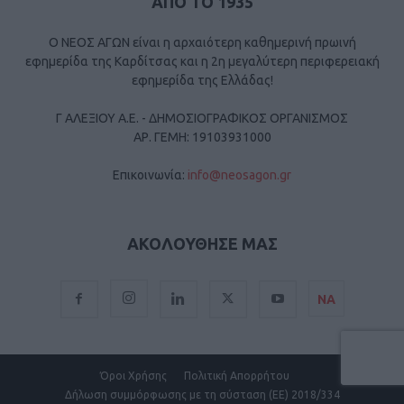
ΑΠΟ ΤΟ 1935
Ο ΝΕΟΣ ΑΓΩΝ είναι η αρχαιότερη καθημερινή πρωινή
εφημερίδα της Καρδίτσας και η 2η μεγαλύτερη περιφερειακή
εφημερίδα της Ελλάδας!
Γ ΑΛΕΞΙΟΥ Α.Ε. - ΔΗΜΟΣΙΟΓΡΑΦΙΚΟΣ ΟΡΓΑΝΙΣΜΟΣ
ΑΡ. ΓΕΜΗ: 19103931000
Επικοινωνία:
info@neosagon.gr
ΑΚΟΛΟΥΘΗΣΕ ΜΑΣ
ΝΑ
Όροι Χρήσης
Πολιτική Απορρήτου
Δήλωση συμμόρφωσης με τη σύσταση (ΕΕ) 2018/334