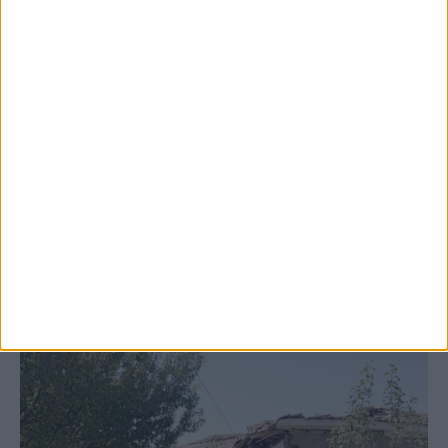
6 Αυγούστου 2026, 7:48 μμ
Κρούσμα του ιού του Δυτικού Νείλου στην
Κυψέλη του Δήμου Σοφάδων - έκτακτοι
ψεκασμοί
ΚΑΡΔΙΤΣΑ