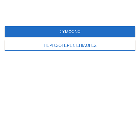
ΣΥΜΦΩΝΩ
ΠΕΡΙΣΣΟΤΕΡΕΣ ΕΠΙΛΟΓΕΣ
ΑΓΡΟΤΙΚΑ
ΥΠΑΑΤ: Αποζημιώσεις 4,2 εκατ. ευρώ σε
176 κτηνοτρόφους για ευλογιά
αιγοπροβάτων και αφθώδη πυρετό