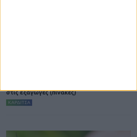
7 Αυγούστου 2026, 10:52 πμ
Θετικό το εμπορικό ισοζύγιο στη
Θεσσαλία, με την Καρδίτσα όμως ουραγό
στις εξαγωγές (πίνακες)
ΚΑΡΔΙΤΣΑ