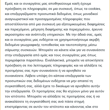
Καμπετσή, στο 58′ με τον Μουστακόπουλο
Εμείς και οι συνεργάτες μας αποθηκεύουμε και/ή έχουμε
πρόσβαση σε πληροφορίες σε μια συσκευή, όπως τα cookies,
στο 61′ με τον Πεταυράκη στο 90′ με τον
και επεξεργαζόμαστε προσωπικά δεδομένα, όπως μοναδικοί
Νοικοκυράκη όπου ο Αστράς απογειώθηκε
αναγνωριστικοί και προσαρμοσμένες πληροφορίες που
στο “Γ” και απέκρουσε και στο 4ο λεπτό
αποστέλλονται από μια συσκευή για εξατομικευμένες διαφημίσεις
και περιεχόμενο, μέτρηση διαφήμισης και περιεχομένου, έρευνα
των καθυστερήσεων – το απορύφωμα – το
ακροατηρίου και ανάπτυξη υπηρεσιών.
Με την άδειά σας, εμείς
κάθετο δοκάρι του Πεταυράκη!
και οι συνεργάτες μας ενδέχεται να χρησιμοποιήσουμε ακριβή
δεδομένα γεωγραφικής τοποθεσίας και ταυτοποίησης μέσω
Οταν χάνεις τόσες πολλές ευκαιρίες, κάποια
σάρωσης συσκευών. Μπορείτε να κάνετε κλικ για να συναινέσετε
στην επεξεργασία από εμάς και τους συνεργάτες μας όπως
στιγμή θα σου γυρίσει την πλάτη και η τύχη!
περιγράφεται παραπάνω. Εναλλακτικά, μπορείτε να αποκτήσετε
πρόσβαση σε πιο λεπτομερείς πληροφορίες και να αλλάξετε τις
Ο Νέστος έκανε την καλύτερη εμφάνιση
προτιμήσεις σας πριν συναινέσετε ή να αρνηθείτε να
συναινέσετε.
Λάβετε υπόψη ότι κάποια επεξεργασία των
στο πρωτάθλημα και με πολύ πάθος και
προσωπικών σας δεδομένων ενδέχεται να μην απαιτεί τη
αυταπάρνηση, κράτησε το προβάδισμα και
συγκατάθεσή σας, αλλά έχετε το δικαίωμα να αρνηθείτε αυτήν
πήρε μια ανέλπιστη και τεράστια νίκη μέσα
την επεξεργασία. Οι προτιμήσεις σας θα ισχύουν μόνο για αυτόν
στην Καρδίτσα.
τον ιστότοπο. Μπορείτε να αλλάξετε τις προτιμήσεις σας ή να
ανακαλέσετε τη συγκατάθεσή σας ανά πάσα στιγμή
επιστρέφοντας σε αυτόν τον ιστότοπο και κάνοντας κλικ στο
Η διαιτησία του Φίτσα ήταν απαράδεκτη