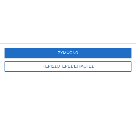
Στο γήπεδο του Μακεδονικού ο αγώνας
ΑΣΑ - Αρης στις 17 Αυγούστου
ΣΥΜΦΩΝΩ
ΠΕΡΙΣΣΟΤΕΡΕΣ ΕΠΙΛΟΓΕΣ
ΑΘΛΗΤΙΚΑ