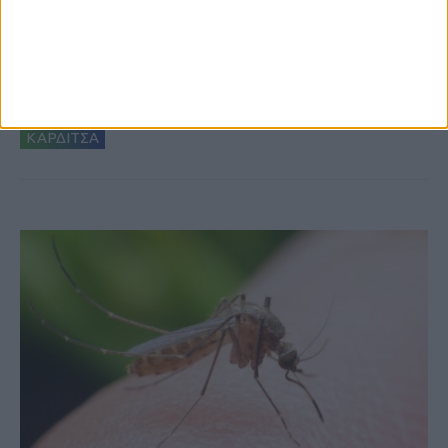
7 Αυγούστου 2026, 10:52 πμ
Θετικό το εμπορικό ισοζύγιο στη
Θεσσαλία, με την Καρδίτσα όμως ουραγό
στις εξαγωγές (πίνακες)
ΚΑΡΔΙΤΣΑ