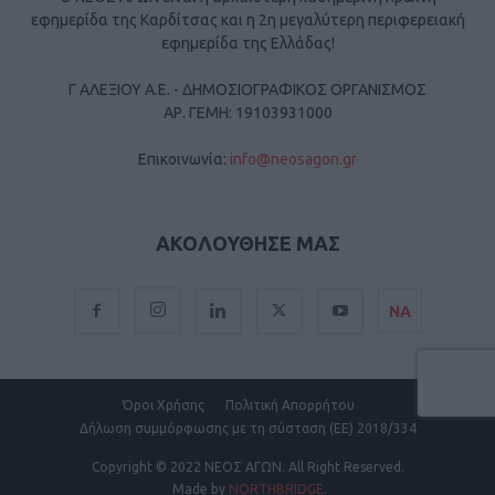
εφημερίδα της Καρδίτσας και η 2η μεγαλύτερη περιφερειακή
εφημερίδα της Ελλάδας!
Γ ΑΛΕΞΙΟΥ Α.Ε. - ΔΗΜΟΣΙΟΓΡΑΦΙΚΟΣ ΟΡΓΑΝΙΣΜΟΣ
ΑΡ. ΓΕΜΗ: 19103931000
Επικοινωνία:
info@neosagon.gr
ΑΚΟΛΟΥΘΗΣΕ ΜΑΣ
ΝΑ
Όροι Χρήσης
Πολιτική Απορρήτου
Δήλωση συμμόρφωσης με τη σύσταση (ΕΕ) 2018/334
Copyright
© 2022 ΝΕΟΣ ΑΓΩΝ.
All Right Reserved.
Made by
NORTHBRIDGE
.