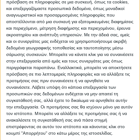
κάθε περιοχής, της κάθε περιφέρειας, της
πρόσβαση σε πληροφορίες σε μια συσκευή, όπως τα cookies,
και επεξεργαζόμαστε προσωπικά δεδομένα, όπως μοναδικοί
κάθε πόλης.
αναγνωριστικοί και προσαρμοσμένες πληροφορίες που
αποστέλλονται από μια συσκευή για εξατομικευμένες διαφημίσεις
Σ’ ό,τι έχει να κάνει με τη γειτονιά μας, τη
και περιεχόμενο, μέτρηση διαφήμισης και περιεχομένου, έρευνα
Θεσσαλία δηλαδή, η Λάρισα βρίσκεται στην
ακροατηρίου και ανάπτυξη υπηρεσιών.
Με την άδειά σας, εμείς
και οι συνεργάτες μας ενδέχεται να χρησιμοποιήσουμε ακριβή
20η θέση, η Μαγνησία στην 25η και τα
δεδομένα γεωγραφικής τοποθεσίας και ταυτοποίησης μέσω
Τρίκαλα στην 42η. Δεν τους φτάνουμε,
σάρωσης συσκευών. Μπορείτε να κάνετε κλικ για να συναινέσετε
δηλαδή ούτε με συνεχόμενες… νίκες μέσα
στην επεξεργασία από εμάς και τους συνεργάτες μας όπως
περιγράφεται παραπάνω. Εναλλακτικά, μπορείτε να αποκτήσετε
έξω!
πρόσβαση σε πιο λεπτομερείς πληροφορίες και να αλλάξετε τις
προτιμήσεις σας πριν συναινέσετε ή να αρνηθείτε να
Και πάμε στο ερώτημα:
Γιατί όλα αυτά;
συναινέσετε.
Λάβετε υπόψη ότι κάποια επεξεργασία των
Πως και γιατί φθάσαμε στο σημείο να
προσωπικών σας δεδομένων ενδέχεται να μην απαιτεί τη
συγκατάθεσή σας, αλλά έχετε το δικαίωμα να αρνηθείτε αυτήν
είμαστε ουραγοί στη Θεσσαλία και πάμε…
την επεξεργασία. Οι προτιμήσεις σας θα ισχύουν μόνο για αυτόν
δυνατά να καταλάβουμε και την τελευταία
τον ιστότοπο. Μπορείτε να αλλάξετε τις προτιμήσεις σας ή να
θέση σε όλη την Ελλάδα;
ανακαλέσετε τη συγκατάθεσή σας ανά πάσα στιγμή
επιστρέφοντας σε αυτόν τον ιστότοπο και κάνοντας κλικ στο
κουμπί "Απορρήτου" στο κάτω μέρος της ιστοσελίδας.
Την απάντηση καλούνται να μας τη δώσουν