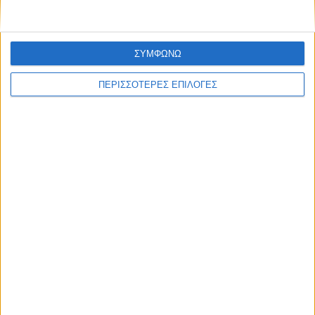
ΣΥΜΦΩΝΩ
ΠΕΡΙΣΣΟΤΕΡΕΣ ΕΠΙΛΟΓΕΣ
ΣΠΟΝΤΕΣ
H διαχρονική σύγκριση του Μέσι με τον
Μαραντόνα