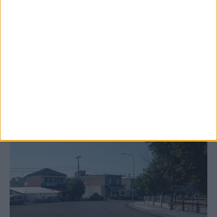
Ξεκινά η κατεδάφιση ετοιμόρροπων
κτιρίων σε Αγναντερό και Ριζοβούνι
ΚΑΡΔΙΤΣΑ