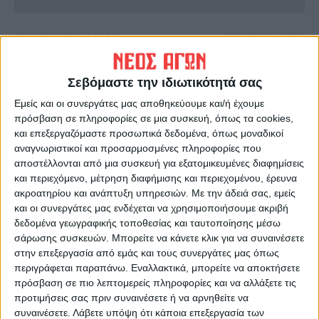
ΠΡΟΗΓΟΥΜΕΝΟ ΑΡΘΡΟ
ΕΠΟΜΕΝΟ ΑΡΘΡΟ
Την Κυριακή στο Κιλελέρ οι
Δύσκολο το «στοίχημα» της
αγρότες και την Δευτέρα στο
αποκατάστασης των
Σεβόμαστε την ιδιωτικότητά σας
Μέγαρο Μαξίμου (φωτο)
υποδομών για τον ΤΟΕΒ
Τιτανίου
Εμείς και οι συνεργάτες μας αποθηκεύουμε και/ή έχουμε
πρόσβαση σε πληροφορίες σε μια συσκευή, όπως τα cookies,
και επεξεργαζόμαστε προσωπικά δεδομένα, όπως μοναδικοί
αναγνωριστικοί και προσαρμοσμένες πληροφορίες που
αποστέλλονται από μια συσκευή για εξατομικευμένες διαφημίσεις
και περιεχόμενο, μέτρηση διαφήμισης και περιεχομένου, έρευνα
ακροατηρίου και ανάπτυξη υπηρεσιών.
Με την άδειά σας, εμείς
και οι συνεργάτες μας ενδέχεται να χρησιμοποιήσουμε ακριβή
δεδομένα γεωγραφικής τοποθεσίας και ταυτοποίησης μέσω
σάρωσης συσκευών. Μπορείτε να κάνετε κλικ για να συναινέσετε
ΝΕΟΣ ΑΓΩΝ
στην επεξεργασία από εμάς και τους συνεργάτες μας όπως
https://neosagon.gr
περιγράφεται παραπάνω. Εναλλακτικά, μπορείτε να αποκτήσετε
πρόσβαση σε πιο λεπτομερείς πληροφορίες και να αλλάξετε τις
Η Αρχαιότερη Καθημερινή Πρωινή Εφημερίδα της Καρδίτσας
προτιμήσεις σας πριν συναινέσετε ή να αρνηθείτε να
συναινέσετε.
Λάβετε υπόψη ότι κάποια επεξεργασία των