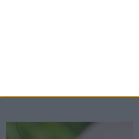
7 Αυγούστου 2026, 10:52 πμ
Θετικό το εμπορικό ισοζύγιο στη
Θεσσαλία, με την Καρδίτσα όμως ουραγό
στις εξαγωγές (πίνακες)
ΚΑΡΔΙΤΣΑ