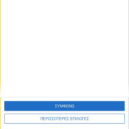
ΣΠΟΝΤΕΣ
Ο χρονικός ορίζοντας των διοικήσεων της
Αναγέννησης
ΣΥΜΦΩΝΩ
ΠΕΡΙΣΣΟΤΕΡΕΣ ΕΠΙΛΟΓΕΣ