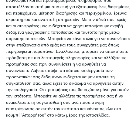
αναγνωριστικοί και προσαρμοσμένες πληροφορίες που
να “γευτούν” από το νέκταρ τους και να
αποστέλλονται από μια συσκευή για εξατομικευμένες διαφημίσεις
φωτογραφηθούν δίπλα στους νικητές!
και περιεχόμενο, μέτρηση διαφήμισης και περιεχομένου, έρευνα
Εμείς, εδώ από στάση ζωής ακολουθούμε
ακροατηρίου και ανάπτυξη υπηρεσιών.
Με την άδειά σας, εμείς
έναν άλλο δρόμο.
και οι συνεργάτες μας ενδέχεται να χρησιμοποιήσουμε ακριβή
δεδομένα γεωγραφικής τοποθεσίας και ταυτοποίησης μέσω
σάρωσης συσκευών. Μπορείτε να κάνετε κλικ για να συναινέσετε
Είμαστε δίπλα ακόμη κι όταν οι προβολείς
στην επεξεργασία από εμάς και τους συνεργάτες μας όπως
της δημοσιότητας είναι “σβηστοί”! Οταν η…
περιγράφεται παραπάνω. Εναλλακτικά, μπορείτε να αποκτήσετε
πρόσβαση σε πιο λεπτομερείς πληροφορίες και να αλλάξετε τις
λάμπα δεν καίει, όταν οι αθλητές και οι
προτιμήσεις σας πριν συναινέσετε ή να αρνηθείτε να
συλλογικές προσπάθειες
(Αναγέννηση, ΑΣΚ
συναινέσετε.
Λάβετε υπόψη ότι κάποια επεξεργασία των
κλπ)
, είναι ξεχασμένοι κι όχι μόνο τότε που
προσωπικών σας δεδομένων ενδέχεται να μην απαιτεί τη
κατορθώνουν με τις επιτυχίες τους να
συγκατάθεσή σας, αλλά έχετε το δικαίωμα να αρνηθείτε αυτήν
την επεξεργασία. Οι προτιμήσεις σας θα ισχύουν μόνο για αυτόν
γίνονται το επίκεντρο.
τον ιστότοπο. Μπορείτε να αλλάξετε τις προτιμήσεις σας ή να
ανακαλέσετε τη συγκατάθεσή σας ανά πάσα στιγμή
Είναι αδιαμφισβήτητο πως οι νίκες
επιστρέφοντας σε αυτόν τον ιστότοπο και κάνοντας κλικ στο
κουμπί "Απορρήτου" στο κάτω μέρος της ιστοσελίδας.
τραβάνε! Ποιος δεν τις αγαπά; Μερικές
φορές αγαπούν τις νίκες περισσότερο κι
από εκείνους (ομάδες ή αθλητές) που τις