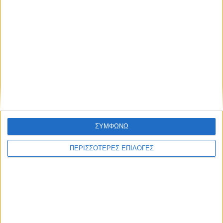
ΕΛΛΑΔΑ
22 χρόνια από τα εγκαίνια της γέφυρας
Ρίου-Αντιρρίου
ΣΥΜΦΩΝΩ
ΠΕΡΙΣΣΟΤΕΡΕΣ ΕΠΙΛΟΓΕΣ