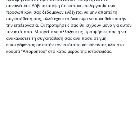
κινητοποιήσεις τους, παρά την συνάντηση
συναινέσετε.
Λάβετε υπόψη ότι κάποια επεξεργασία των
με τον πρωθυπουργό και τους
προσωπικών σας δεδομένων ενδέχεται να μην απαιτεί τη
συγκατάθεσή σας, αλλά έχετε το δικαίωμα να αρνηθείτε αυτήν
συναρμόδιους υπουργούς στο Μαξίμου, η
την επεξεργασία. Οι προτιμήσεις σας θα ισχύουν μόνο για αυτόν
κυβέρνηση επιμένει πως δεν υπάρχει άλλος
τον ιστότοπο. Μπορείτε να αλλάξετε τις προτιμήσεις σας ή να
δημοσιονομικός χώρος για πρόσθετες
ανακαλέσετε τη συγκατάθεσή σας ανά πάσα στιγμή
επιστρέφοντας σε αυτόν τον ιστότοπο και κάνοντας κλικ στο
παροχές.
κουμπί "Απορρήτου" στο κάτω μέρος της ιστοσελίδας.
Ήδη το πρωί της Τρίτης (20/2) και εν
αναμονή της απογευματινής διαδήλωσης ο
υπουργός Επικρατείας, Μάκης Βορίδης,
έστειλε νέο ξεκάθαρο μήνυμα προς τους
αγρότες, τονίζοντας πως η κυβέρνηση
«δεν μπορεί να κάνει κάτι περισσότερο»
για να ενισχύσει τον κλάδο και
επισημαίνοντας πως «το αποθεματικό δεν
είναι ατελείωτο».