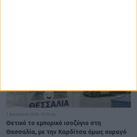
7 Αυγούστου 2026, 10:52 πμ
Θετικό το εμπορικό ισοζύγιο στη
Θεσσαλία, με την Καρδίτσα όμως ουραγό