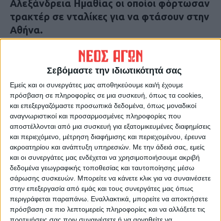
Αλεξάνδρεια Ημαθίας οι οποίοι φόρτωσαν
τρακτέρ σε νταλίκες για να φτάσουν στην
Αθήνα.
«Είναι δικαίωμά μας να διαμαρτυρηθούμε
στην πρωτεύουσα της χώρας μας, ώστε να
Σεβόμαστε την ιδιωτικότητά σας
παραμείνουμε στον τόπο μας και να
Εμείς και οι συνεργάτες μας αποθηκεύουμε και/ή έχουμε
συνεχίσουμε να καλλιεργούμε τα χωράφια
πρόσβαση σε πληροφορίες σε μια συσκευή, όπως τα cookies,
και επεξεργαζόμαστε προσωπικά δεδομένα, όπως μοναδικοί
μας» έλεγαν αγρότες από τη Θεσσαλία και
αναγνωριστικοί και προσαρμοσμένες πληροφορίες που
τη Φθιώτιδα οι οποίοι το βράδυ της
αποστέλλονται από μια συσκευή για εξατομικευμένες διαφημίσεις
Δευτέρας (19/2) με 80 τρακτέρ, συνοδεία
και περιεχόμενο, μέτρηση διαφήμισης και περιεχομένου, έρευνα
ακροατηρίου και ανάπτυξη υπηρεσιών.
Με την άδειά σας, εμείς
ισχυρής αστυνομικής δύναμης κατέφθαναν
και οι συνεργάτες μας ενδέχεται να χρησιμοποιήσουμε ακριβή
στο Κάστρο.
δεδομένα γεωγραφικής τοποθεσίας και ταυτοποίησης μέσω
σάρωσης συσκευών. Μπορείτε να κάνετε κλικ για να συναινέσετε
«Δεν έχουμε να δώσουμε κάτι παραπάνω»
στην επεξεργασία από εμάς και τους συνεργάτες μας όπως
περιγράφεται παραπάνω. Εναλλακτικά, μπορείτε να αποκτήσετε
πρόσβαση σε πιο λεπτομερείς πληροφορίες και να αλλάξετε τις
Και ενώ οι αγρότες κλιμακώνουν τις
προτιμήσεις σας πριν συναινέσετε ή να αρνηθείτε να