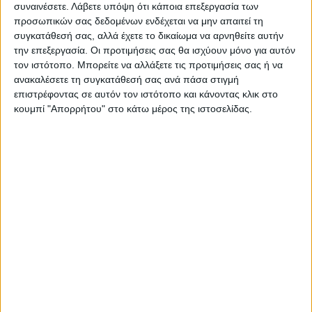
συναινέσετε.
Λάβετε υπόψη ότι κάποια επεξεργασία των
προσωπικών σας δεδομένων ενδέχεται να μην απαιτεί τη
συγκατάθεσή σας, αλλά έχετε το δικαίωμα να αρνηθείτε αυτήν
την επεξεργασία. Οι προτιμήσεις σας θα ισχύουν μόνο για αυτόν
τον ιστότοπο. Μπορείτε να αλλάξετε τις προτιμήσεις σας ή να
ΝΕΟΣ ΑΓΩΝ
ανακαλέσετε τη συγκατάθεσή σας ανά πάσα στιγμή
https://neosagon.gr
επιστρέφοντας σε αυτόν τον ιστότοπο και κάνοντας κλικ στο
κουμπί "Απορρήτου" στο κάτω μέρος της ιστοσελίδας.
Η Αρχαιότερη Καθημερινή Πρωινή Εφημερίδα της Καρδίτσας
ΠΑΡΟΜΟΙΑ ΑΡΘΡΑ