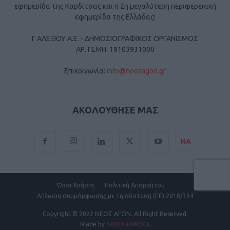
εφημερίδα της Καρδίτσας και η 2η μεγαλύτερη περιφερειακή
εφημερίδα της Ελλάδας!
Γ ΑΛΕΞΙΟΥ Α.Ε. - ΔΗΜΟΣΙΟΓΡΑΦΙΚΟΣ ΟΡΓΑΝΙΣΜΟΣ
ΑΡ. ΓΕΜΗ: 19103931000
Επικοινωνία:
info@neosagon.gr
ΑΚΟΛΟΥΘΗΣΕ ΜΑΣ
ΝΑ
Όροι Χρήσης
Πολιτική Απορρήτου
Δήλωση συμμόρφωσης με τη σύσταση (ΕΕ) 2018/334
Copyright
© 2022 ΝΕΟΣ ΑΓΩΝ.
All Right Reserved.
Made by
NORTHBRIDGE
.