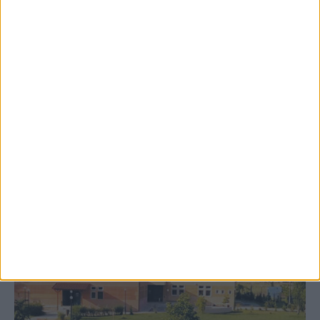
8 Αυγούστου 2026, 9:41 πμ
Δωρεά ακινήτου και μελέτης για τη
δημιουργία «Κειμηλιοαρχείου» στη
Ρεντίνα
ΚΑΡΔΙΤΣΑ