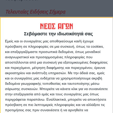
Τελευταίες Ειδήσεις Σήμερα
Ακολούθησε την εφημερίδα ΝΕΟΣ
Σεβόμαστε την ιδιωτικότητά σας
ΑΓΩΝ στο Google News!
Εμείς και οι συνεργάτες μας αποθηκεύουμε και/ή έχουμε
Όλες οι εξελίξεις στην περιοχή της
πρόσβαση σε πληροφορίες σε μια συσκευή, όπως τα cookies,
Καρδίτσας και ευρύτερα της Θεσσαλίας
και επεξεργαζόμαστε προσωπικά δεδομένα, όπως μοναδικοί
αναγνωριστικοί και προσαρμοσμένες πληροφορίες που
αποστέλλονται από μια συσκευή για εξατομικευμένες διαφημίσεις
ΠΡΟΗΓΟΥΜΕΝΟ ΑΡΘΡΟ
ΕΠΟΜΕΝΟ ΑΡΘΡΟ
και περιεχόμενο, μέτρηση διαφήμισης και περιεχομένου, έρευνα
Αγρότες: Έφτασαν στην
Στην Αθήνα μπήκαν τα
ακροατηρίου και ανάπτυξη υπηρεσιών.
Με την άδειά σας, εμείς
Αθήνα τα πρώτα τρακτέρ -
τρακτέρ (φωτό -βιντεο)
και οι συνεργάτες μας ενδέχεται να χρησιμοποιήσουμε ακριβή
Το απόγευμα η συγκέντρωση
δεδομένα γεωγραφικής τοποθεσίας και ταυτοποίησης μέσω
στο Σύνταγμα
σάρωσης συσκευών. Μπορείτε να κάνετε κλικ για να συναινέσετε
στην επεξεργασία από εμάς και τους συνεργάτες μας όπως
περιγράφεται παραπάνω. Εναλλακτικά, μπορείτε να αποκτήσετε
πρόσβαση σε πιο λεπτομερείς πληροφορίες και να αλλάξετε τις
προτιμήσεις σας πριν συναινέσετε ή να αρνηθείτε να