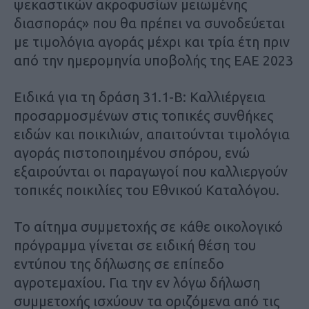
ψεκαστικών ακροφυσίων µειωµένης
διασποράς» που θα πρέπει να συνοδεύεται
µε τιµολόγια αγοράς µέχρι και τρία έτη πριν
από την ηµεροµηνία υποβολής της ΕΑΕ 2023
Ειδικά για τη δράση 31.1-B: Καλλιέργεια
προσαρµοσµένων στις τοπικές συνθήκες
ειδών και ποικιλιών, απαιτούνται τιµολόγια
αγοράς πιστοποιηµένου σπόρου, ενώ
εξαιρούνται οι παραγωγοί που καλλιεργούν
τοπικές ποικιλίες του Εθνικού Καταλόγου.
Το αίτηµα συµµετοχής σε κάθε οικολογικό
πρόγραµµα γίνεται σε ειδική θέση του
εντύπου της δήλωσης σε επίπεδο
αγροτεµαχίου. Για την εν λόγω δήλωση
συµµετοχής ισχύουν τα οριζόµενα από τις