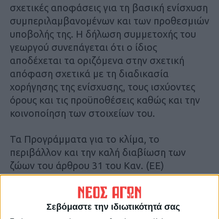
σχετικές αποφάσεις για τη βασική ενίσχυση
συµπεριλαµβανοµένων και των προθεσµιών
υποβολής της. Η δήλωση συµµετοχής του
γεωργού συνεπάγεται ότι ο ίδιος
αποδέχεται τα οριζόµενα στην σχετική
απόφαση σχετικά µε τη διαδικασία
χορήγησης της ενίσχυσης, τους ισχύοντες
όρους και τις προϋποθέσεις καθώς και την
κοινοποίηση των στοιχείων του.
Τα Προγράµµατα για το κλίµα, το
περιβάλλον και την καλή διαβίωση των
ζώων του άρθρου 31 του Καν. (ΕΕ)
2021/2115 (ecoschemes), και τα
παραστατικά:
Σεβόμαστε την ιδιωτικότητά σας
Π1-31.1 – Χρήση ανθεκτικών και