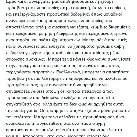
Εμείς και οι συνεργάτες μας αποθηκεύουμε και/ή έχουμε
προσαρµοσµένων ειδών και ποικιλιών
πρόσβαση σε πληροφορίες σε μια συσκευή, όπως τα cookies,
και επεξεργαζόμαστε προσωπικά δεδομένα, όπως μοναδικοί
αναγνωριστικοί και προσαρμοσμένες πληροφορίες που
α) 31.1-Α «Καλλιέργεια χειµερινών σιτηρών
αποστέλλονται από μια συσκευή για εξατομικευμένες διαφημίσεις
και ψυχανθών µικρού βιολογικού κύκλου».
και περιεχόμενο, μέτρηση διαφήμισης και περιεχομένου, έρευνα
ακροατηρίου και ανάπτυξη υπηρεσιών.
Με την άδειά σας, εμείς
και οι συνεργάτες μας ενδέχεται να χρησιμοποιήσουμε ακριβή
β) 31.1-Β «Καλλιέργεια προσαρµοσµένων
δεδομένα γεωγραφικής τοποθεσίας και ταυτοποίησης μέσω
στις τοπικές συνθήκες ειδών και ποικιλιών».
σάρωσης συσκευών. Μπορείτε να κάνετε κλικ για να συναινέσετε
στην επεξεργασία από εμάς και τους συνεργάτες μας όπως
γ) 31.1-Γ «Καλλιέργεια καινοτόµων
περιγράφεται παραπάνω. Εναλλακτικά, μπορείτε να αποκτήσετε
πρόσβαση σε πιο λεπτομερείς πληροφορίες και να αλλάξετε τις
ανθεκτικών καλλιεργειών».
προτιμήσεις σας πριν συναινέσετε ή να αρνηθείτε να
συναινέσετε.
Λάβετε υπόψη ότι κάποια επεξεργασία των
Επισυναπτόµενα δικαιολογητικά
προσωπικών σας δεδομένων ενδέχεται να μην απαιτεί τη
συγκατάθεσή σας, αλλά έχετε το δικαίωμα να αρνηθείτε αυτήν
την επεξεργασία. Οι προτιμήσεις σας θα ισχύουν μόνο για αυτόν
Τιµολόγια αγοράς πιστοποιηµένου σπόρου,
τον ιστότοπο. Μπορείτε να αλλάξετε τις προτιμήσεις σας ή να
εξαιρούνται οι παραγωγοί που καλλιεργούν
ανακαλέσετε τη συγκατάθεσή σας ανά πάσα στιγμή
τοπικές ποικιλίες του Εθνικού Καταλόγου
επιστρέφοντας σε αυτόν τον ιστότοπο και κάνοντας κλικ στο
κουμπί "Απορρήτου" στο κάτω μέρος της ιστοσελίδας.