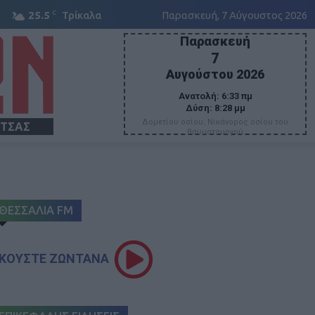
C
25.5
Τρίκαλα
Παρασκευή, 7 Αύγουστος 2026
Παρασκευή
7
Αυγούστου 2026
Ανατολή:
6:33 πμ
Δύση:
8:28 μμ
Δομετίου οσίου, Νικάνορος οσίου του
ΙΤΣΑΣ
θαυματουργού
ΘΕΣΣΑΛΙΑ FM
ΚΟΥΣΤΕ ΖΩΝΤΑΝΑ