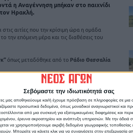
ντά η Αναγέννηση μπήκαν στο παιχνίδι
τον Ηρακλή.
ι στις αιτίες που την κρίσιμη ώρα η ομάδα
το την επόμενη μέρα και τις διαθέσεις του
γκ”
όπως μεταδόθηκε από το
Ράδιο Θεσσαλία
Σεβόμαστε την ιδιωτικότητά σας
άτες μας αποθηκεύουμε και/ή έχουμε πρόσβαση σε πληροφορίες σε μια
ρίδα ΝΕΟΣ ΑΓΩΝ στο Google News!
ργαζόμαστε προσωπικά δεδομένα, όπως μοναδικοί αναγνωριστικοί και 
στέλλονται από μια συσκευή για εξατομικευμένες διαφημίσεις και περ
οχή της Καρδίτσας και ευρύτερα της Θεσσαλίας
εχομένου, έρευνα ακροατηρίου και ανάπτυξη υπηρεσιών.
Με την άδειά σα
χεται να χρησιμοποιήσουμε ακριβή δεδομένα γεωγραφικής τοποθεσίας 
ών. Μπορείτε να κάνετε κλικ για να συναινέσετε στην επεξεργασία απ