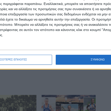
ς περιγράφεται παραπάνω. Εναλλακτικά, μπορείτε να αποκτήσετε πρό
ΕΠΟΜΕΝΟ ΑΡΘΡΟ
ίες και να αλλάξετε τις προτιμήσεις σας πριν συναινέσετε ή να αρνηθεί
Εμπρηστική επίθεση σε βάρος Λαρισαίας
ποια επεξεργασία των προσωπικών σας δεδομένων ενδέχεται να μην απ
επιχειρηματία - Από τη σπασμένη τζαμαρία…
λά έχετε το δικαίωμα να αρνηθείτε αυτήν την επεξεργασία. Οι προτιμήσ
στο καμένο αυτοκίνητο (ΦΩΤΟ)
ιστότοπο. Μπορείτε να αλλάξετε τις προτιμήσεις σας ή να ανακαλέσετε
στρέφοντας σε αυτόν τον ιστότοπο και κάνοντας κλικ στο κουμπί "Απ
ς.
ΣΣΟΤΕΡΕΣ ΕΠΙΛΟΓΕΣ
ΣΥΜΦΩΝΩ