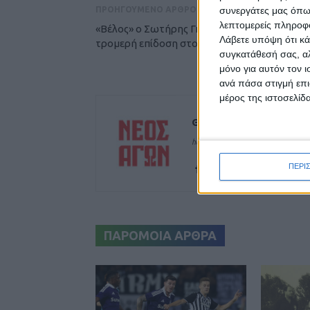
συνεργάτες μας όπω
ΠΡΟΗΓΟΥΜΕΝΟ ΑΡΘΡΟ
λεπτομερείς πληροφορ
«Βέλος» ο Σωτήρης Γκαραγκάνης, πρώτος με
Λάβετε υπόψη ότι κά
τρομερή επίδοση στο πανελλήνιο (video)
συγκατάθεσή σας, αλ
μόνο για αυτόν τον 
ανά πάσα στιγμή επι
μέρος της ιστοσελίδα
Θεοδόσης Κατσάρας
https://neosagon.gr
ΠΕΡΙ
ΠΑΡΟΜΟΙΑ ΑΡΘΡΑ