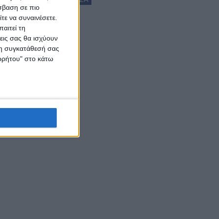
σβαση σε πιο
τε να συναινέσετε.
αιτεί τη
εις σας θα ισχύουν
 τη συγκατάθεσή σας
ορρήτου" στο κάτω