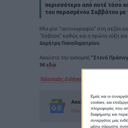
περισσότερο από ποτέ τόσο κο
του περασμένου Σαββάτου με 
Μία μίνι “ακτινογραφία” στη σεζόν κα
“έσβησε” καθώς και η πρώτη νύξη για 
Δημήτρη Παπαδημητρίου
.
Ακούστε την εκπομπή
“Στενό Πρέσιν
96
εδώ
Τελευταίες Ειδήσεις Σήμερα
Εμείς και οι συνεργ
Ακολούθησε την εφημε
cookies, και επεξε
πληροφορίες που απο
Όλες οι εξελίξεις στην περι
διαφήμισης και περι
συνεργάτες μας ενδέ
μέσω σάρωσης συσκευ