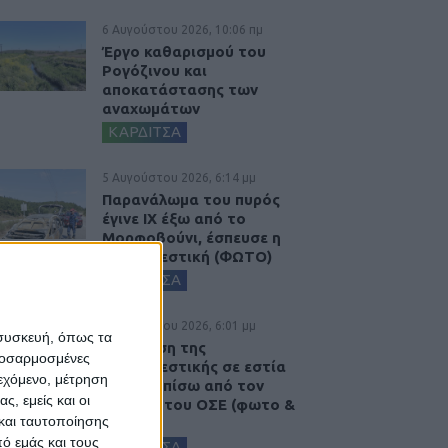
6 Αυγούστου 2026, 10:06 πμ
Έργο καθαρισμού του
Ρογόζινου και
αποκατάστασης των
αναχωμάτων
ΚΑΡΔΙΤΣΑ
5 Αυγούστου 2026, 6:14 μμ
Παρανάλωμα του πυρός
έγινε ΙΧ έξω από το
Μορφοβούνι, έσπευσε η
Πυροσβεστική (ΦΩΤΟ)
ΚΑΡΔΙΤΣΑ
5 Αυγούστου 2026, 6:01 μμ
 συσκευή, όπως τα
Επέμβαση της
προσαρμοσμένες
Πυροσβεστικής σε εστία
ιεχόμενο, μέτρηση
φωτιάς πίσω από τον
ς, εμείς και οι
σταθμό του ΟΣΕ (φωτο &
και ταυτοποίησης
βιντεο)
ό εμάς και τους
ΚΑΡΔΙΤΣΑ