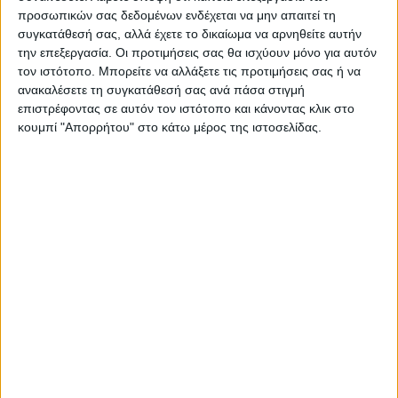
εξωτερικό μια άλλη, αυθεντική Ελλάδα,
προσωπικών σας δεδομένων ενδέχεται να μην απαιτεί τη
πέρα από τη θάλασσα και τα νησιά, μέσα
συγκατάθεσή σας, αλλά έχετε το δικαίωμα να αρνηθείτε αυτήν
την επεξεργασία. Οι προτιμήσεις σας θα ισχύουν μόνο για αυτόν
από το ποδήλατο κάθε ημέρα ήταν κι ένας
τον ιστότοπο. Μπορείτε να αλλάξετε τις προτιμήσεις σας ή να
νέος προορισμός: Από τη Σαμαρίνα κοντά
ανακαλέσετε τη συγκατάθεσή σας ανά πάσα στιγμή
στα Γρεβενά στη Δυτική Μακεδονία, στον
επιστρέφοντας σε αυτόν τον ιστότοπο και κάνοντας κλικ στο
κουμπί "Απορρήτου" στο κάτω μέρος της ιστοσελίδας.
παραδοσιακό οικισμό του Μετσόβου και
μετά στην Πύλη Τρικάλων, στα Καλύβια
Πεζούλας στη λίμνη Πλαστήρα, στο
Κρίκελλο Ευρυτανίας, στον ιστορικό
Αθανάσιο Διάκο Φωκίδας, στην Άνω Χώρα
της ορεινής Ναυπακτίας και τερματισμός
στο Κρυονέρι Αιτωλοακαρνανίας. Σε κάθε
χωριό, κάθε πλατεία υποδεχόταν το Bike
Odyssey σαν μια γιορτή με τοπικές γεύσεις
από τα σπίτια -δείγμα της αυθεντικής
ελληνικής φιλοξενία- ενώ κάθε βράδυ ένας
διαφορετικός τόπος γέμιζε με ποδήλατα,