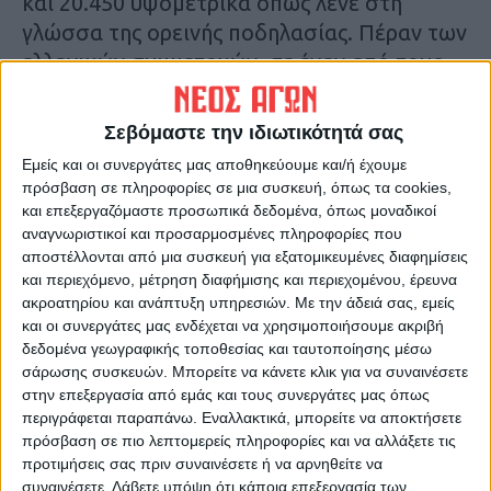
και 20.450 υψομετρικά όπως λένε στη
γλώσσα της ορεινής ποδηλασίας. Πέραν των
ελληνικών συμμετοχών, σε έναν από τους
πιο απαιτητικούς, πολυήμερους αγώνες
ορεινής ποδηλασίας στην Ευρώπη, υπήρξαν
Σεβόμαστε την ιδιωτικότητά σας
και ξένοι ποδηλάτες από χώρες
Εμείς και οι συνεργάτες μας αποθηκεύουμε και/ή έχουμε
περισσότερο ή …λιγότερο συνηθισμένες,
πρόσβαση σε πληροφορίες σε μια συσκευή, όπως τα cookies,
από τη Βουλγαρία, τη Γερμανία, την
και επεξεργαζόμαστε προσωπικά δεδομένα, όπως μοναδικοί
αναγνωριστικοί και προσαρμοσμένες πληροφορίες που
Αυστρία, την Ισπανία, την Πολωνία και το
αποστέλλονται από μια συσκευή για εξατομικευμένες διαφημίσεις
Ισραήλ μέχρι τη Νότια Αφρική και την
και περιεχόμενο, μέτρηση διαφήμισης και περιεχομένου, έρευνα
Κολομβία.
ακροατηρίου και ανάπτυξη υπηρεσιών.
Με την άδειά σας, εμείς
και οι συνεργάτες μας ενδέχεται να χρησιμοποιήσουμε ακριβή
δεδομένα γεωγραφικής τοποθεσίας και ταυτοποίησης μέσω
Στη διάρκεια του οκταήμερου ποδηλατικού
σάρωσης συσκευών. Μπορείτε να κάνετε κλικ για να συναινέσετε
θεσμού, που συνδέει απομακρυσμένα χωριά
στην επεξεργασία από εμάς και τους συνεργάτες μας όπως
της ελληνικής επαρχίας, αναδεικνύει
περιγράφεται παραπάνω. Εναλλακτικά, μπορείτε να αποκτήσετε
πρόσβαση σε πιο λεπτομερείς πληροφορίες και να αλλάξετε τις
μοναδικά βουνά και δάση, ενισχύει τον
προτιμήσεις σας πριν συναινέσετε ή να αρνηθείτε να
αθλητικό τουρισμό και συστήνει στο
συναινέσετε.
Λάβετε υπόψη ότι κάποια επεξεργασία των