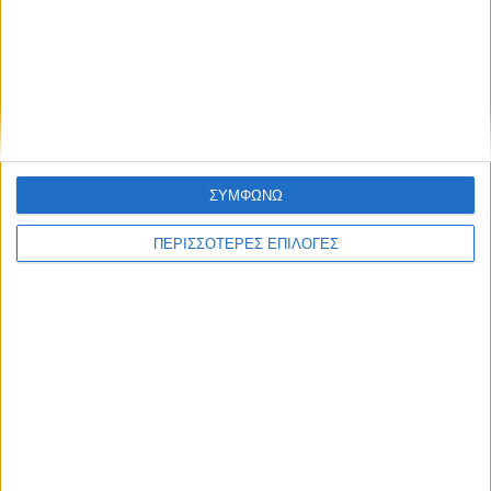
ΕΚΔΗΛΩΣΕΙΣ
Η ξεχωριστή Ματούλα Ζαμάνη στην
Στεφανιάδα
ΣΥΜΦΩΝΩ
ΠΕΡΙΣΣΟΤΕΡΕΣ ΕΠΙΛΟΓΕΣ