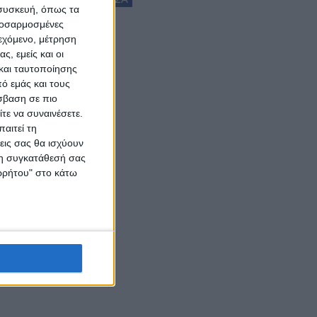
 συσκευή, όπως τα
προσαρμοσμένες
ιεχόμενο, μέτρηση
ς, εμείς και οι
και ταυτοποίησης
ό εμάς και τους
σβαση σε πιο
τε να συναινέσετε.
αιτεί τη
εις σας θα ισχύουν
 τη συγκατάθεσή σας
ορρήτου" στο κάτω