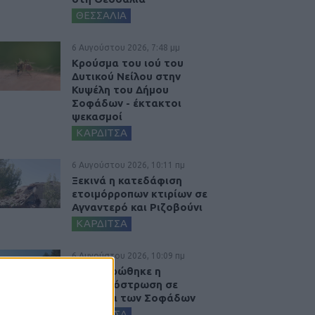
ΘΕΣΣΑΛΙΑ
6 Αυγούστου 2026, 7:48 μμ
Κρούσμα του ιού του
Δυτικού Νείλου στην
Κυψέλη του Δήμου
Σοφάδων - έκτακτοι
ψεκασμοί
ΚΑΡΔΙΤΣΑ
6 Αυγούστου 2026, 10:11 πμ
Ξεκινά η κατεδάφιση
ετοιμόρροπων κτιρίων σε
Αγναντερό και Ριζοβούνι
ΚΑΡΔΙΤΣΑ
6 Αυγούστου 2026, 10:09 πμ
Ολοκληρώθηκε η
ασφαλτόστρωση σε
τμήματα των Σοφάδων
ΚΑΡΔΙΤΣΑ