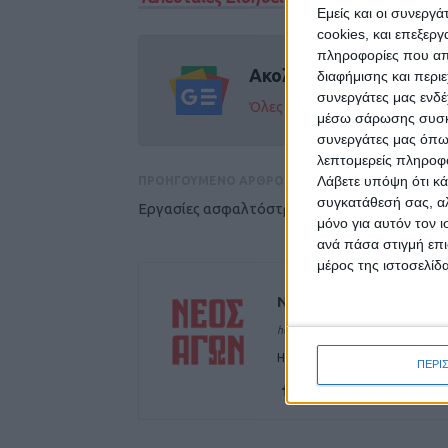
Εμείς και οι συνεργ
cookies, και επεξε
πληροφορίες που απο
Ακολούθησε την εφημε
διαφήμισης και περι
συνεργάτες μας ενδέ
Όλες οι εξελίξεις στην περι
μέσω σάρωσης συσκευ
συνεργάτες μας όπω
λεπτομερείς πληροφορ
Λάβετε υπόψη ότι κά
ΠΡΟΗΓΟΥΜΕΝΟ ΑΡΘΡΟ
συγκατάθεσή σας, αλ
Εργασίες ασφαλτόστρωσης στη Δ.Ε Ταμασίο
μόνο για αυτόν τον 
ανά πάσα στιγμή επι
μέρος της ιστοσελίδα
ΝΕΟΣ ΑΓΩΝ
https://neosagon.gr
Η Αρχαιότερη Καθημερινή Πρω
ΠΕΡΙ