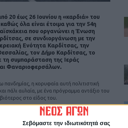
πό 20 έως 26 Ιουνίου η «καρδιά» του
καθώς όλα είναι έτοιμα για την 54η
ραϊσκάκεια που οργανώνει η Ένωση
ρδίτσας, σε συνδιοργάνωση με την
ερειακή Ενότητα Καρδίτσας, την
εσσαλίας, τον Δήμο Καρδίτσας, το
ε τη συμπαράσταση της Ιεράς
και Φαναριοφερσάλων.
ω πανδημίας, η κορυφαία αυτή πολιτιστική
αι πάλι αυλαία, με ένα πρόγραμμα αντάξιο του
βιότερος στο είδος του.
υ Νέου Αγώνα.
Σεβόμαστε την ιδιωτικότητά σας