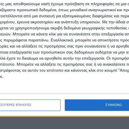
άτες μας αποθηκεύουμε και/ή έχουμε πρόσβαση σε πληροφορίες σε μια
ργαζόμαστε προσωπικά δεδομένα, όπως μοναδικοί αναγνωριστικοί και 
στέλλονται από μια συσκευή για εξατομικευμένες διαφημίσεις και περ
ρίδα ΝΕΟΣ ΑΓΩΝ στο Google News!
εχομένου, έρευνα ακροατηρίου και ανάπτυξη υπηρεσιών.
Με την άδειά σα
χεται να χρησιμοποιήσουμε ακριβή δεδομένα γεωγραφικής τοποθεσίας 
οχή της Καρδίτσας και ευρύτερα της Θεσσαλίας
ών. Μπορείτε να κάνετε κλικ για να συναινέσετε στην επεξεργασία απ
ς περιγράφεται παραπάνω. Εναλλακτικά, μπορείτε να αποκτήσετε πρό
ίες και να αλλάξετε τις προτιμήσεις σας πριν συναινέσετε ή να αρνηθεί
ποια επεξεργασία των προσωπικών σας δεδομένων ενδέχεται να μην απ
ΕΠΟΜΕΝΟ ΑΡΘΡΟ
λά έχετε το δικαίωμα να αρνηθείτε αυτήν την επεξεργασία. Οι προτιμήσ
υ
Στο απροχώρητο...
ιστότοπο. Μπορείτε να αλλάξετε τις προτιμήσεις σας ή να ανακαλέσετε
στρέφοντας σε αυτόν τον ιστότοπο και κάνοντας κλικ στο κουμπί "Απ
ς.
ινή Εφημερίδα της Καρδίτσας
ΣΣΟΤΕΡΕΣ ΕΠΙΛΟΓΕΣ
ΣΥΜΦΩΝΩ