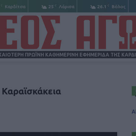
C
C
C
Καρδίτσα
25
Λάρισα
26.1
Βόλος
ΧΑΙΟΤΕΡΗ ΠΡΩΪΝΗ ΚΑΘΗΜΕΡΙΝΗ ΕΦΗΜΕΡΙΔΑ ΤΗΣ ΚΑΡΔ
ΝΕΟΣ
α Καραϊσκάκεια
Α
ΑΓΩΝ