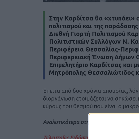
Στην Καρδίτσα θα «χτυπάει» α
πολιτισμού και της παράδοσης 
Διεθνή Γιορτή Πολιτισμού Κα
Πολιτιστικών Συλλόγων Ν. Κα
Περιφέρεια Θεσσαλίας-Περιφ
Περιφερειακή Ένωση Δήμων Θ
Επιμελητήριο Καρδίτσας και μ
Μητρόπολης Θεσσαλιώτιδος 
Έπειτα από δυο χρόνια απουσίας, λόγ
διοργάνωση ετοιμάζεται να σηκώσει κ
κύρους του θεσμού που είναι ο μακρο
Αναλυτικότερα στην έντυπη έκδοση το
Τελευταίες Ειδήσεις Σήμερα