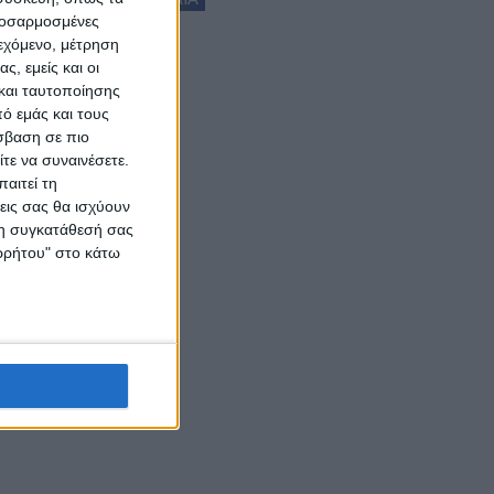
προσαρμοσμένες
ιεχόμενο, μέτρηση
ς, εμείς και οι
και ταυτοποίησης
ό εμάς και τους
σβαση σε πιο
τε να συναινέσετε.
αιτεί τη
εις σας θα ισχύουν
 τη συγκατάθεσή σας
ορρήτου" στο κάτω