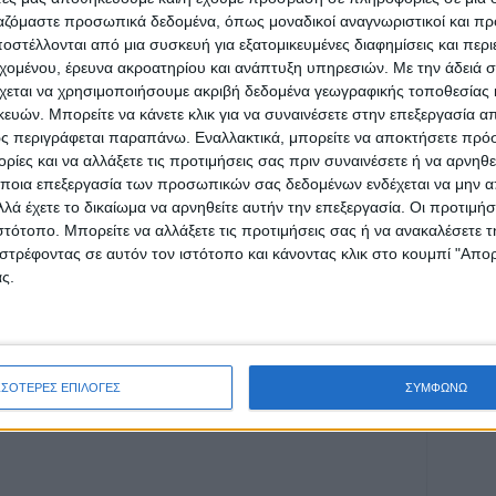
ργαζόμαστε προσωπικά δεδομένα, όπως μοναδικοί αναγνωριστικοί και 
στέλλονται από μια συσκευή για εξατομικευμένες διαφημίσεις και περ
εχομένου, έρευνα ακροατηρίου και ανάπτυξη υπηρεσιών.
Με την άδειά σα
χεται να χρησιμοποιήσουμε ακριβή δεδομένα γεωγραφικής τοποθεσίας 
ών. Μπορείτε να κάνετε κλικ για να συναινέσετε στην επεξεργασία απ
ρίδα ΝΕΟΣ ΑΓΩΝ στο Google News!
ς περιγράφεται παραπάνω. Εναλλακτικά, μπορείτε να αποκτήσετε πρό
οχή της Καρδίτσας και ευρύτερα της Θεσσαλίας
ίες και να αλλάξετε τις προτιμήσεις σας πριν συναινέσετε ή να αρνηθεί
ποια επεξεργασία των προσωπικών σας δεδομένων ενδέχεται να μην απ
λά έχετε το δικαίωμα να αρνηθείτε αυτήν την επεξεργασία. Οι προτιμήσ
ιστότοπο. Μπορείτε να αλλάξετε τις προτιμήσεις σας ή να ανακαλέσετε
ΕΠΟΜΕΝΟ ΑΡΘΡΟ
στρέφοντας σε αυτόν τον ιστότοπο και κάνοντας κλικ στο κουμπί "Απ
Πλησιάζει κακοκαιρία: Έρχεται έκτακτο δελτίο
ς.
επιδείνωσης του καιρού -βροχές και
καταιγίδες από το βράδυ στη Θεσσαλία
ΣΣΟΤΕΡΕΣ ΕΠΙΛΟΓΕΣ
ΣΥΜΦΩΝΩ