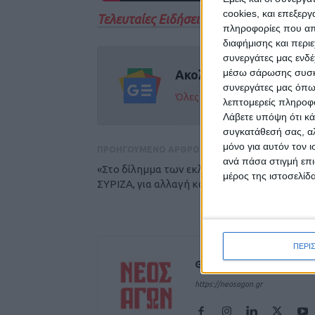
cookies, και επεξε
Τελευταίες Ειδήσεις Σήμερα
πληροφορίες που απο
διαφήμισης και περι
συνεργάτες μας ενδέ
μέσω σάρωσης συσκευ
Ακολούθησε την εφημε
συνεργάτες μας όπω
Όλες οι εξελίξεις στην περι
λεπτομερείς πληροφορ
Λάβετε υπόψη ότι κά
συγκατάθεσή σας, αλ
μόνο για αυτόν τον 
ΠΡΟΗΓΟΥΜΕΝΟ ΑΡΘΡΟ
ανά πάσα στιγμή επι
«Στο δίλημμα των εκλογών επιλέγουμε
μέρος της ιστοσελίδα
ΣΥΡΙΖΑ, για αλλαγή και δικαιοσύνη»
ΠΕΡΙ
Θεοδόσης Κατσάρας
https://neosagon.gr