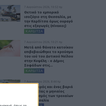
7 Αυγούστου 2026, 10:52 πμ
Θετικό το εμπορικό
ισοζύγιο στη Θεσσαλία, με
την Καρδίτσα όμως ουραγό
στις εξαγωγές (πίνακες)
ΚΑΡΔΙΤΣΑ
7 Αυγούστου 2026, 10:21 πμ
Μετά από θάνατο κατοίκου
επιβεβαιώθηκε το κρούσμα
του ιού του Δυτικού Νείλου
στην Κυψέλη - ο Δήμος
Σοφάδων στις...
ΚΑΡΔΙΤΣΑ
7 Αυγούστου 2026, 8:44 πμ
Ένας νεκρός και ένας βαριά
τραυματίας ο μηνιαίος
απολογισμός των τροχαίων
στη Θεσσαλία
ΘΕΣΣΑΛΙΑ
 συσκευή, όπως τα