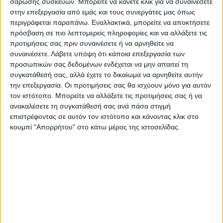
σάρωσης συσκευών. Μπορείτε να κάνετε κλικ για να συναινέσετε
έχουν καμία εμπλοκή!
στην επεξεργασία από εμάς και τους συνεργάτες μας όπως
περιγράφεται παραπάνω. Εναλλακτικά, μπορείτε να αποκτήσετε
πρόσβαση σε πιο λεπτομερείς πληροφορίες και να αλλάξετε τις
Το ακόμη πιο εξωφρενικό της όλης
προτιμήσεις σας πριν συναινέσετε ή να αρνηθείτε να
υπόθεσης είναι ότι μιλάνε για “καθαρότητα”
συναινέσετε.
Λάβετε υπόψη ότι κάποια επεξεργασία των
προσωπικών σας δεδομένων ενδέχεται να μην απαιτεί τη
του ποδοσφαίρου και το παίζουν τιμητές
συγκατάθεσή σας, αλλά έχετε το δικαίωμα να αρνηθείτε αυτήν
και εκείνοι που το έχουν φθάσει σ’ αυτά τα
την επεξεργασία. Οι προτιμήσεις σας θα ισχύουν μόνο για αυτόν
απαξιωτικά επίπεδα και πρωταγωνίστησαν
τον ιστότοπο. Μπορείτε να αλλάξετε τις προτιμήσεις σας ή να
σε παλαιότερες ανάλογες υποθέσεις!
ανακαλέσετε τη συγκατάθεσή σας ανά πάσα στιγμή
επιστρέφοντας σε αυτόν τον ιστότοπο και κάνοντας κλικ στο
κουμπί "Απορρήτου" στο κάτω μέρος της ιστοσελίδας.
Ο,τι και να συμβεί στην υπόθεση που
βρίσκεται – όπως λένε – στη διαδικασία της
έρευνας, το σίγουρο είναι ότι επηρεάζεται
αρνητικά για άλλη μία φορά η κατηγορία και
οι ομάδες που μετέχουν μεταξύ αυτών
φυσικά και η Αναγέννηση…