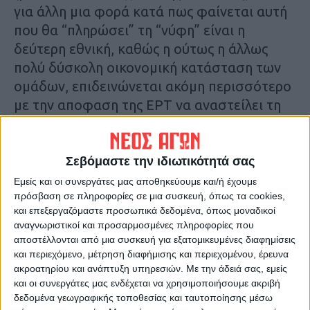
για άλλη μια φορά κατά πως φαίνεται αυτή
που θα “πληρώσει” τη “νύφη” είναι η
δεύτερη εθνική, καθώς η ούτως η άλλως
πολύ δύσκολη οικονομική κατάσταση των
ομάδων, επιδεινώνεται ακόμη περισσότερο
με την αποφαση της ΕΡΤ να αναστείλει τη
χρηματδότηση από το τηλεοπτικό
συμβόλαιο.
Σεβόμαστε την ιδιωτικότητά σας
Το τραγικό της υπόθεσης είναι ότι οι ομάδες
Εμείς και οι συνεργάτες μας αποθηκεύουμε και/ή έχουμε
και οι διοικήσεις τους αντιμετωπίζονται ως
πρόσβαση σε πληροφορίες σε μια συσκευή, όπως τα cookies,
και επεξεργαζόμαστε προσωπικά δεδομένα, όπως μοναδικοί
παρίες, παρά το ότι υπάρχει περίπτωση να
αναγνωριστικοί και προσαρμοσμένες πληροφορίες που
μην έχουν σχέση με όλα όσα ακούγονται.
αποστέλλονται από μια συσκευή για εξατομικευμένες διαφημίσεις
Μαζί δηλαδή με τους επιτήδιους (που δεν
και περιεχόμενο, μέτρηση διαφήμισης και περιεχομένου, έρευνα
ακροατηρίου και ανάπτυξη υπηρεσιών.
Με την άδειά σας, εμείς
αποκλείεται να τη βγάλουν καθαρή όπως
και οι συνεργάτες μας ενδέχεται να χρησιμοποιήσουμε ακριβή
συνέβη στο koriopolis) βρίσκονται σε
δεδομένα γεωγραφικής τοποθεσίας και ταυτοποίησης μέσω
καθεστώς απαξίωσης και εκείνοι που δεν