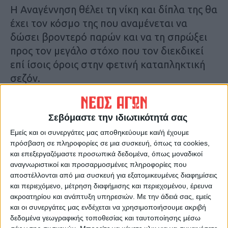
Η Αναγέννηση θέλει τη νίκη και δίπλα της θα
έχει τον κόσμο της που αναμένεται να
δώσει βροντερό παρών και να τη σπρώξει
προς τον μεγάλο στόχο που τον διεκδικεί
επί ίσοις όροις στην φετινή καταπληκτική
σεζόν.
Η προετοιμασία ολοκληρώνεται σήμερα με
Σεβόμαστε την ιδιωτικότητά σας
την τελευταία προπόνηση και ο Δημήτρης
Σπανός που θα ντεμπουτάρει στον πάγκο
Εμείς και οι συνεργάτες μας αποθηκεύουμε και/ή έχουμε
πρόσβαση σε πληροφορίες σε μια συσκευή, όπως τα cookies,
της ομάδας αύριο δεν έχει κανένα
και επεξεργαζόμαστε προσωπικά δεδομένα, όπως μοναδικοί
αγωνιστικό πρόβλημα πλην του Μιχάλη
αναγνωριστικοί και προσαρμοσμένες πληροφορίες που
Μπούση ο οποίος συμπλήρωσε κάρτες και
αποστέλλονται από μια συσκευή για εξατομικευμένες διαφημίσεις
και περιεχόμενο, μέτρηση διαφήμισης και περιεχομένου, έρευνα
δεν μπορεί ν’ αγωνιστεί αφού δηλώθηκε να
ακροατηρίου και ανάπτυξη υπηρεσιών.
Με την άδειά σας, εμείς
εκτίσει την ποινή του στο συγκεκριμένο
και οι συνεργάτες μας ενδέχεται να χρησιμοποιήσουμε ακριβή
ματς.
δεδομένα γεωγραφικής τοποθεσίας και ταυτοποίησης μέσω