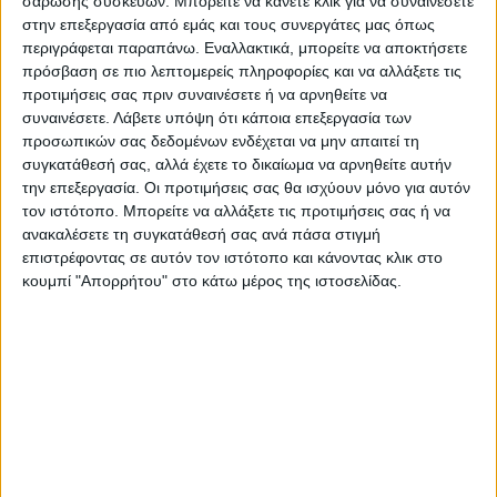
σάρωσης συσκευών. Μπορείτε να κάνετε κλικ για να συναινέσετε
στην επεξεργασία από εμάς και τους συνεργάτες μας όπως
Αντίθετα κανονικά στην αποστολή θα είναι
περιγράφεται παραπάνω. Εναλλακτικά, μπορείτε να αποκτήσετε
ο νεοαποκτηθείς Μασέμο Μπακαγιόκο το
πρόσβαση σε πιο λεπτομερείς πληροφορίες και να αλλάξετε τις
δελτίο του οποίου είναι έτοιμος από χθες το
προτιμήσεις σας πριν συναινέσετε ή να αρνηθείτε να
απόγευμα.
συναινέσετε.
Λάβετε υπόψη ότι κάποια επεξεργασία των
προσωπικών σας δεδομένων ενδέχεται να μην απαιτεί τη
συγκατάθεσή σας, αλλά έχετε το δικαίωμα να αρνηθείτε αυτήν
Το ματς αναμένεται με τεράστια προσμονή
την επεξεργασία. Οι προτιμήσεις σας θα ισχύουν μόνο για αυτόν
από τους φιλάθλους με τους οργανωμένους
τον ιστότοπο. Μπορείτε να αλλάξετε τις προτιμήσεις σας ή να
ανακαλέσετε τη συγκατάθεσή σας ανά πάσα στιγμή
να απευθύνουν κάλεσμα για μαζική
επιστρέφοντας σε αυτόν τον ιστότοπο και κάνοντας κλικ στο
παρουσία στο Στάδιο.
κουμπί "Απορρήτου" στο κάτω μέρος της ιστοσελίδας.
Η αναμέτρηση θα ξεκινήσει στις 3 το
απόγευμα.
Τελευταίες Ειδήσεις Σήμερα