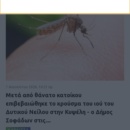
7 Αυγούστου 2026, 10:21 πμ
Μετά από θάνατο κατοίκου
επιβεβαιώθηκε το κρούσμα του ιού του
Δυτικού Νείλου στην Κυψέλη - ο Δήμος
Σοφάδων στις...
ΚΑΡΔΙΤΣΑ