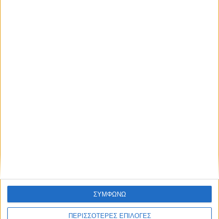
Επιστρέφει στην ΑΣΑ μετά από 21 χρόνια
ο Τάκης Κουτσονάσιος!
ΣΥΜΦΩΝΩ
ΠΕΡΙΣΣΟΤΕΡΕΣ ΕΠΙΛΟΓΕΣ
ΑΘΛΗΤΙΚΑ