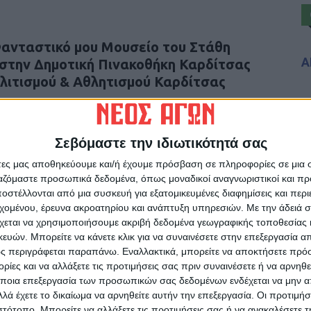
ανταστικό μου Μουσείο του Στάθη
Α
στην Δημοτική Πινακοθήκη Καρδίτσας
λιτισμού & Αθλητισμού Καρδίτσας
 επιμέλεια του Μάνου Στεφανίδη, Ομότιμου
Σεβόμαστε την ιδιωτικότητά σας
ργα που ο καλλιτέχνης δούλεψε τα τελευταία
άτες μας αποθηκεύουμε και/ή έχουμε πρόσβαση σε πληροφορίες σε μια
μίας και του εγκλεισμού.
ργαζόμαστε προσωπικά δεδομένα, όπως μοναδικοί αναγνωριστικοί και 
στέλλονται από μια συσκευή για εξατομικευμένες διαφημίσεις και περ
εχομένου, έρευνα ακροατηρίου και ανάπτυξη υπηρεσιών.
Με την άδειά σα
 δουλείας του, το ‘’opus magnum’’ του Στάθη
χεται να χρησιμοποιήσουμε ακριβή δεδομένα γεωγραφικής τοποθεσίας 
ης έκθεσης, όπου ‘’κατ΄ουσίαν φιλοτεχνεί μίαν
ών. Μπορείτε να κάνετε κλικ για να συναινέσετε στην επεξεργασία απ
 ενσωματώνοντας στις δικές του συνθέσεις
ς περιγράφεται παραπάνω. Εναλλακτικά, μπορείτε να αποκτήσετε πρό
ασικά αριστουργήματα, παλαιότερα και
ίες και να αλλάξετε τις προτιμήσεις σας πριν συναινέσετε ή να αρνηθεί
είτε από βιβλία και τον συγκλόνισαν’’.
ποια επεξεργασία των προσωπικών σας δεδομένων ενδέχεται να μην απ
λά έχετε το δικαίωμα να αρνηθείτε αυτήν την επεξεργασία. Οι προτιμήσ
ιστότοπο. Μπορείτε να αλλάξετε τις προτιμήσεις σας ή να ανακαλέσετε