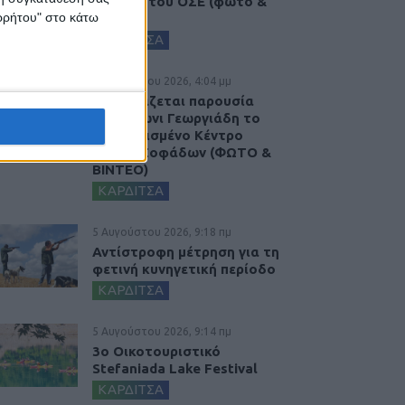
σταθμό του ΟΣΕ (φωτο &
ορρήτου" στο κάτω
βιντεο)
ΚΑΡΔΙΤΣΑ
5 Αυγούστου 2026, 4:04 μμ
Εγκαινιάζεται παρουσία
του Άδωνι Γεωργιάδη το
ανακαινισμένο Κέντρο
Υγείας Σοφάδων (ΦΩΤΟ &
ΒΙΝΤΕΟ)
ΚΑΡΔΙΤΣΑ
5 Αυγούστου 2026, 9:18 πμ
Αντίστροφη μέτρηση για τη
φετινή κυνηγετική περίοδο
ΚΑΡΔΙΤΣΑ
5 Αυγούστου 2026, 9:14 πμ
3ο Οικοτουριστικό
Stefaniada Lake Festival
ΚΑΡΔΙΤΣΑ