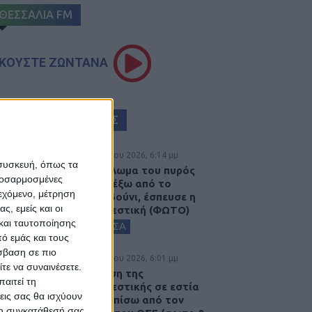
ΘΕΣΣΑΛΙΑ FM
ΚΟΥΣΤΕ ΖΩΝΤΑΝΑ
ΕΠΙΚΕΦΑΛΗΣ ΕΙΔΗΣΕΙΣ
5 Αυγούστου 2026, 6:14 μμ
 συσκευή, όπως τα
Παρανάλωμα του πυρός
προσαρμοσμένες
έγινε ΙΧ έξω από το
ιεχόμενο, μέτρηση
Μορφοβούνι, έσπευσε η
ς, εμείς και οι
Πυροσβεστική (ΦΩΤΟ)
και ταυτοποίησης
ΚΑΡΔΙΤΣΑ
ό εμάς και τους
σβαση σε πιο
5 Αυγούστου 2026, 6:01 μμ
τε να συναινέσετε.
Επέμβαση της
αιτεί τη
Πυροσβεστικής σε εστία
εις σας θα ισχύουν
φωτιάς πίσω από τον
 τη συγκατάθεσή σας