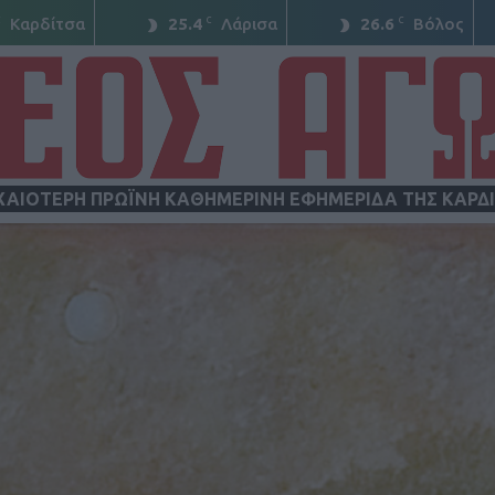
C
C
C
Καρδίτσα
25.4
Λάρισα
26.6
Βόλος
ΧΑΙΟΤΕΡΗ ΠΡΩΪΝΗ ΚΑΘΗΜΕΡΙΝΗ ΕΦΗΜΕΡΙΔΑ ΤΗΣ ΚΑΡΔ
ΝΕΟΣ
ΑΓΩΝ