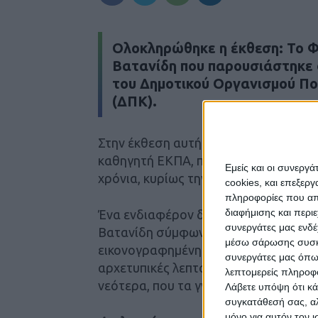
Ολοκληρώθηκε η έκθεση: Το Φ
Βατανίδη που παρουσιάστηκε 
του Δημοτικού Οργανισμού Πο
(ΔΠΚ).
Στην έκθεση αυτή που οργανώθηκε με
καθηγητή ΕΚΠΑ, παρουσιάστηκαν 35 έ
Εμείς και οι συνεργ
χρόνια, κυρίως την περίοδο της πανδη
cookies, και επεξε
πληροφορίες που απο
διαφήμισης και περι
Ένα ενδιαφέρον δείγμα της πρόσφατης
συνεργάτες μας ενδέ
Βατανίδη σύμφωνα με τον επιμελητή τ
μέσω σάρωσης συσκευ
εικονογραφημένη ιστορία της τέχνης
συνεργάτες μας όπω
αρχετυπικές λεπτομέρειες από τα κλ
λεπτομερείς πληροφορ
νεότερα, που τα γνώρισε είτε ζωντανά 
Λάβετε υπόψη ότι κά
συγκατάθεσή σας, αλ
μόνο για αυτόν τον 