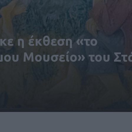
ε η έκθεση «το
μου Μουσείο» του Στ