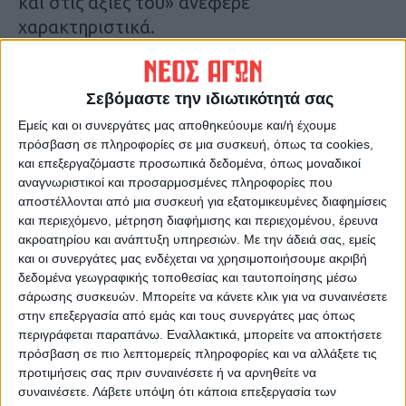
και στις αξίες του» ανέφερε
χαρακτηριστικά.
Κ.Π.
Τελευταίες Ειδήσεις Σήμερα
Σεβόμαστε την ιδιωτικότητά σας
Εμείς και οι συνεργάτες μας αποθηκεύουμε και/ή έχουμε
πρόσβαση σε πληροφορίες σε μια συσκευή, όπως τα cookies,
και επεξεργαζόμαστε προσωπικά δεδομένα, όπως μοναδικοί
Ακολούθησε την εφημερίδα ΝΕΟΣ
αναγνωριστικοί και προσαρμοσμένες πληροφορίες που
ΑΓΩΝ στο Google News!
αποστέλλονται από μια συσκευή για εξατομικευμένες διαφημίσεις
Όλες οι εξελίξεις στην περιοχή της
και περιεχόμενο, μέτρηση διαφήμισης και περιεχομένου, έρευνα
Καρδίτσας και ευρύτερα της Θεσσαλίας
ακροατηρίου και ανάπτυξη υπηρεσιών.
Με την άδειά σας, εμείς
και οι συνεργάτες μας ενδέχεται να χρησιμοποιήσουμε ακριβή
δεδομένα γεωγραφικής τοποθεσίας και ταυτοποίησης μέσω
ΠΡΟΗΓΟΥΜΕΝΟ ΑΡΘΡΟ
ΕΠΟΜΕΝΟ ΑΡΘΡΟ
σάρωσης συσκευών. Μπορείτε να κάνετε κλικ για να συναινέσετε
στην επεξεργασία από εμάς και τους συνεργάτες μας όπως
Μέχρι τέλος καλοκαιριού οι
Ιστορική στιγμή για το Τμήμα
περιγράφεται παραπάνω. Εναλλακτικά, μπορείτε να αποκτήσετε
ασφαλτοστρώσεις
Ιατρικής η απόφαση για
πρόσβαση σε πιο λεπτομερείς πληροφορίες και να αλλάξετε τις
ίδρυση του πρώτου
προτιμήσεις σας πριν συναινέσετε ή να αρνηθείτε να
Αγγλόφωνου Προγράμματος
συναινέσετε.
Λάβετε υπόψη ότι κάποια επεξεργασία των