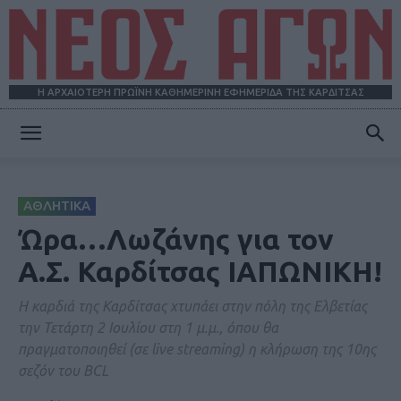
Η ΑΡΧΑΙΟΤΕΡΗ ΠΡΩΪΝΗ ΚΑΘΗΜΕΡΙΝΗ ΕΦΗΜΕΡΙΔΑ ΤΗΣ ΚΑΡΔΙΤΣΑΣ
ΝΕΟΣ
ΑΘΛΗΤΙΚΑ
ΑΓΩΝ
Ώρα…Λωζάνης για τον
Α.Σ. Καρδίτσας ΙΑΠΩΝΙΚΗ!
Η καρδιά της Καρδίτσας χτυπάει στην πόλη της Ελβετίας
την Τετάρτη 2 Ιουλίου στη 1 μ.μ., όπου θα
πραγματοποιηθεί (σε live streaming) η κλήρωση της 10ης
σεζόν του BCL