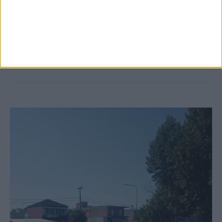
6 Αυγούστου 2026, 10:11 πμ
Ξεκινά η κατεδάφιση ετοιμόρροπων
κτιρίων σε Αγναντερό και Ριζοβούνι
ΚΑΡΔΙΤΣΑ