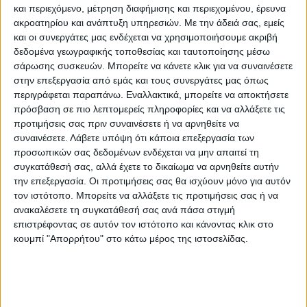
Ομίλους των τεσσάρων ομάδων. Οι ομάδες από την ίδια
και περιεχόμενο, μέτρηση διαφήμισης και περιεχομένου, έρευνα
ακροατηρίου και ανάπτυξη υπηρεσιών.
Με την άδειά σας, εμείς
χώρα, δεν μπορούν να κληρωθούν στον ίδιο Όμιλο.
και οι συνεργάτες μας ενδέχεται να χρησιμοποιήσουμε ακριβή
δεδομένα γεωγραφικής τοποθεσίας και ταυτοποίησης μέσω
σάρωσης συσκευών. Μπορείτε να κάνετε κλικ για να συναινέσετε
στην επεξεργασία από εμάς και τους συνεργάτες μας όπως
περιγράφεται παραπάνω. Εναλλακτικά, μπορείτε να αποκτήσετε
πρόσβαση σε πιο λεπτομερείς πληροφορίες και να αλλάξετε τις
προτιμήσεις σας πριν συναινέσετε ή να αρνηθείτε να
συναινέσετε.
Λάβετε υπόψη ότι κάποια επεξεργασία των
προσωπικών σας δεδομένων ενδέχεται να μην απαιτεί τη
συγκατάθεσή σας, αλλά έχετε το δικαίωμα να αρνηθείτε αυτήν
την επεξεργασία. Οι προτιμήσεις σας θα ισχύουν μόνο για αυτόν
τον ιστότοπο. Μπορείτε να αλλάξετε τις προτιμήσεις σας ή να
ανακαλέσετε τη συγκατάθεσή σας ανά πάσα στιγμή
επιστρέφοντας σε αυτόν τον ιστότοπο και κάνοντας κλικ στο
κουμπί "Απορρήτου" στο κάτω μέρος της ιστοσελίδας.
Η ευρωπαϊκή πρόκληση αλλά και η αγωνία για την πρώτη
επίσημη διεθνή μπασκετική εμπειρία του Α.Σ. Καρδίτσας