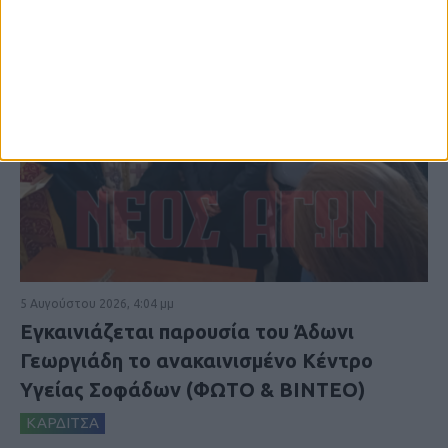
5 Αυγούστου 2026, 4:04 μμ
Εγκαινιάζεται παρουσία του Άδωνι
Γεωργιάδη το ανακαινισμένο Κέντρο
Υγείας Σοφάδων (ΦΩΤΟ & ΒΙΝΤΕΟ)
ΚΑΡΔΙΤΣΑ