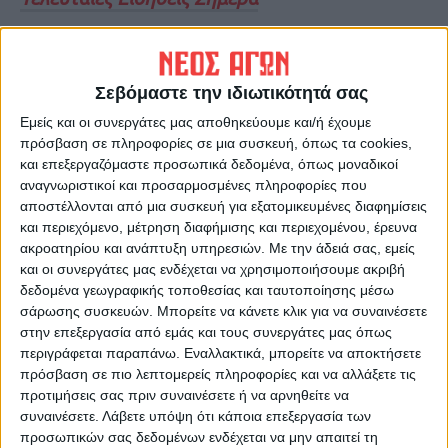
Ακολούθησε την εφημερίδα ΝΕΟΣ
Σεβόμαστε την ιδιωτικότητά σας
ΑΓΩΝ στο Google News!
Εμείς και οι συνεργάτες μας αποθηκεύουμε και/ή έχουμε
Όλες οι εξελίξεις στην περιοχή της
πρόσβαση σε πληροφορίες σε μια συσκευή, όπως τα cookies,
Καρδίτσας και ευρύτερα της Θεσσαλίας
και επεξεργαζόμαστε προσωπικά δεδομένα, όπως μοναδικοί
αναγνωριστικοί και προσαρμοσμένες πληροφορίες που
αποστέλλονται από μια συσκευή για εξατομικευμένες διαφημίσεις
ΠΡΟΗΓΟΥΜΕΝΟ ΑΡΘΡΟ
ΕΠΟΜΕΝΟ ΑΡΘΡΟ
και περιεχόμενο, μέτρηση διαφήμισης και περιεχομένου, έρευνα
11ο Συνέδριο των Αγράφων
Επιχείρηση εκκένωσης της
ακροατηρίου και ανάπτυξη υπηρεσιών.
Με την άδειά σας, εμείς
και της Πίνδου
κατάληψης υπέρ της
και οι συνεργάτες μας ενδέχεται να χρησιμοποιήσουμε ακριβή
Παλαιστίνης στην Νομική –
δεδομένα γεωγραφικής τοποθεσίας και ταυτοποίησης μέσω
27 προσαγωγές
σάρωσης συσκευών. Μπορείτε να κάνετε κλικ για να συναινέσετε
στην επεξεργασία από εμάς και τους συνεργάτες μας όπως
περιγράφεται παραπάνω. Εναλλακτικά, μπορείτε να αποκτήσετε
πρόσβαση σε πιο λεπτομερείς πληροφορίες και να αλλάξετε τις
προτιμήσεις σας πριν συναινέσετε ή να αρνηθείτε να
συναινέσετε.
Λάβετε υπόψη ότι κάποια επεξεργασία των
προσωπικών σας δεδομένων ενδέχεται να μην απαιτεί τη