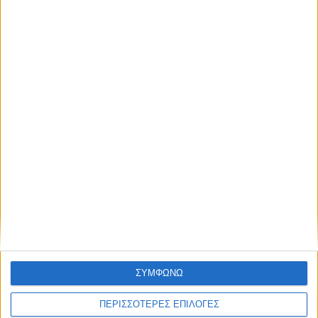
ΑΘΛΗΤΙΚΑ
Ισόπαλος ο Ολυμπιακός με τη Ναϊμέχεν,
στην Ολλανδία θα κριθούν τα πάντα (0-0)
ΘΕΣΣΑΛΙΑ FM
ΣΥΜΦΩΝΩ
ΑΚΟΥΣΤΕ ΖΩΝΤΑΝΑ
ΠΕΡΙΣΣΟΤΕΡΕΣ ΕΠΙΛΟΓΕΣ