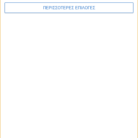
ΠΕΡΙΣΣΟΤΕΡΕΣ ΕΠΙΛΟΓΕΣ
ΚΑΡΔΙΤΣΑ
2,3 εκατ. ευρώ για τη φοιτητική στέγη στο
Πανεπιστήμιο Θεσσαλίας
ΘΕΣΣΑΛΙΑ FM
ΑΚΟΥΣΤΕ ΖΩΝΤΑΝΑ