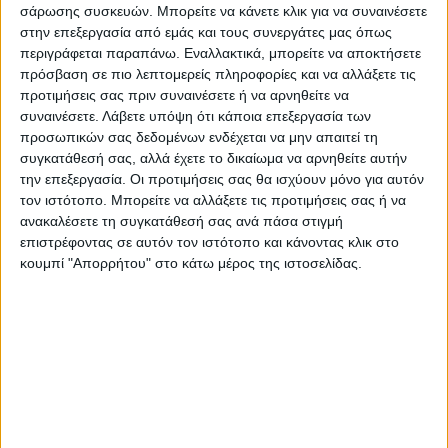
σάρωσης συσκευών. Μπορείτε να κάνετε κλικ για να συναινέσετε
Περιφεριάρχης Δημήτρης Κουρέτας σε
στην επεξεργασία από εμάς και τους συνεργάτες μας όπως
δήλωση του για το έργο είχε πει ότι το έργο
περιγράφεται παραπάνω. Εναλλακτικά, μπορείτε να αποκτήσετε
πρόσβαση σε πιο λεπτομερείς πληροφορίες και να αλλάξετε τις
θα επαναδημοπρατηθεί για τις
προτιμήσεις σας πριν συναινέσετε ή να αρνηθείτε να
εναπομείνασες εργασίες. «Ας μη ξεχνάμε ότι
συναινέσετε.
Λάβετε υπόψη ότι κάποια επεξεργασία των
είναι ένα έργο από το 2019 με αρκετές
προσωπικών σας δεδομένων ενδέχεται να μην απαιτεί τη
”αμαρτίες”. Θεωρώ ότι ο νέος εργολάβος θα
συγκατάθεσή σας, αλλά έχετε το δικαίωμα να αρνηθείτε αυτήν
την επεξεργασία. Οι προτιμήσεις σας θα ισχύουν μόνο για αυτόν
το αναλάβει τέλος του τρέχοντος έτους ή
τον ιστότοπο. Μπορείτε να αλλάξετε τις προτιμήσεις σας ή να
αρχές του 2026», είχε αναφέρει ο κ.
ανακαλέσετε τη συγκατάθεσή σας ανά πάσα στιγμή
Κουρέτας, προσθέτοντας πως «το καλοκαίρι
επιστρέφοντας σε αυτόν τον ιστότοπο και κάνοντας κλικ στο
κουμπί "Απορρήτου" στο κάτω μέρος της ιστοσελίδας.
του 2027, θα έχει λογικά ολοκληρωθεί η
παράκαμψη στη Συκεώνα».
Τελευταίες Ειδήσεις Σήμερα
Ακολούθησε την εφημερίδα ΝΕΟΣ
ΑΓΩΝ στο Google News!