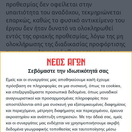
προθεσμίας δεν οφείλεται στην
υπαιτιότητα του αναδόχου, τεκμηριώνεται
επαρκώς, καθώς το φυσικό αντικείμενο του
έργου δεν ήταν δυνατό να ολοκληρωθεί
εντός της οριακής προθεσμίας, λόγω της μη
ολοκλήρωσης της διαδικασίας προφόρτισης
των επιχωμάτων πρόσβασης της γέφυρας
του Ενιπέα ποταμού, σύμφωνα με την
εγκεκριμένη μελέτη βελτίωσης του
Σεβόμαστε την ιδιωτικότητά σας
επιχώματος της αρτηρίας. «Κατά συνέπεια η
Εμείς και οι συνεργάτες μας αποθηκεύουμε και/ή έχουμε
μη ολοκλήρωση του φυσικού αντικειμένου
πρόσβαση σε πληροφορίες σε μια συσκευή, όπως τα cookies,
του έργου να μην αποτελεί υπαιτιότητα του
και επεξεργαζόμαστε προσωπικά δεδομένα, όπως μοναδικοί
αναγνωριστικοί και προσαρμοσμένες πληροφορίες που
αναδόχου αφού εκτελέστηκαν όσες
αποστέλλονται από μια συσκευή για εξατομικευμένες διαφημίσεις
εργασίες ήταν εφικτό να εκτελεστούν εντός
και περιεχόμενο, μέτρηση διαφήμισης και περιεχομένου, έρευνα
της οριακής προθεσμίας» αναφέρει.
ακροατηρίου και ανάπτυξη υπηρεσιών.
Με την άδειά σας, εμείς
και οι συνεργάτες μας ενδέχεται να χρησιμοποιήσουμε ακριβή
δεδομένα γεωγραφικής τοποθεσίας και ταυτοποίησης μέσω
Nα θυμίσουμε ότι προ διμήνου ο