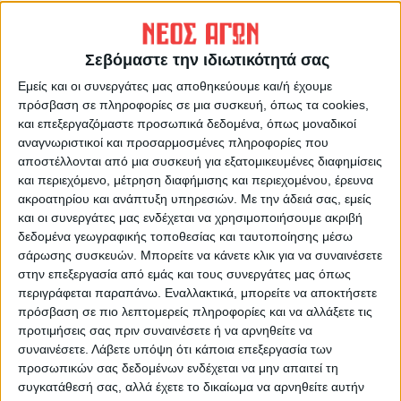
ΠΡΟΗΓΟΥΜΕΝΟ ΑΡΘΡΟ
ΕΠΟΜΕΝΟ ΑΡΘΡΟ
Σεβόμαστε την ιδιωτικότητά σας
Έχασε την ευκαιρία να
Τα αποτελέσματα των
Εμείς και οι συνεργάτες μας αποθηκεύουμε και/ή έχουμε
πλησιάσει την κορυφή η ΑΣΑ,
εκλογών του Συλλόγου
πρόσβαση σε πληροφορίες σε μια συσκευή, όπως τα cookies,
ισόπαλη στα Γιάννινα (0-0)
Πολυτέκνων Καρδίτσας
και επεξεργαζόμαστε προσωπικά δεδομένα, όπως μοναδικοί
αναγνωριστικοί και προσαρμοσμένες πληροφορίες που
αποστέλλονται από μια συσκευή για εξατομικευμένες διαφημίσεις
και περιεχόμενο, μέτρηση διαφήμισης και περιεχομένου, έρευνα
ακροατηρίου και ανάπτυξη υπηρεσιών.
Με την άδειά σας, εμείς
και οι συνεργάτες μας ενδέχεται να χρησιμοποιήσουμε ακριβή
δεδομένα γεωγραφικής τοποθεσίας και ταυτοποίησης μέσω
σάρωσης συσκευών. Μπορείτε να κάνετε κλικ για να συναινέσετε
στην επεξεργασία από εμάς και τους συνεργάτες μας όπως
περιγράφεται παραπάνω. Εναλλακτικά, μπορείτε να αποκτήσετε
Θεοδόσης Κατσάρας
πρόσβαση σε πιο λεπτομερείς πληροφορίες και να αλλάξετε τις
https://neosagon.gr
προτιμήσεις σας πριν συναινέσετε ή να αρνηθείτε να
συναινέσετε.
Λάβετε υπόψη ότι κάποια επεξεργασία των
προσωπικών σας δεδομένων ενδέχεται να μην απαιτεί τη
συγκατάθεσή σας, αλλά έχετε το δικαίωμα να αρνηθείτε αυτήν