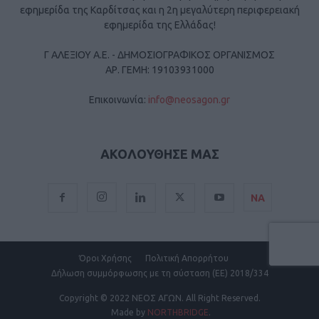
εφημερίδα της Καρδίτσας και η 2η μεγαλύτερη περιφερειακή
εφημερίδα της Ελλάδας!
Γ ΑΛΕΞΙΟΥ Α.Ε. - ΔΗΜΟΣΙΟΓΡΑΦΙΚΟΣ ΟΡΓΑΝΙΣΜΟΣ
ΑΡ. ΓΕΜΗ: 19103931000
Επικοινωνία:
info@neosagon.gr
ΑΚΟΛΟΥΘΗΣΕ ΜΑΣ
ΝΑ
Όροι Χρήσης
Πολιτική Απορρήτου
Δήλωση συμμόρφωσης με τη σύσταση (ΕΕ) 2018/334
Copyright
© 2022 ΝΕΟΣ ΑΓΩΝ.
All Right Reserved.
Made by
NORTHBRIDGE
.