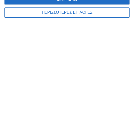
ΠΕΡΙΣΣΟΤΕΡΕΣ ΕΠΙΛΟΓΕΣ
ΚΑΡΔΙΤΣΑ
Δωρεά ακινήτου και μελέτης για τη
δημιουργία «Κειμηλιοαρχείου» στη
Ρεντίνα