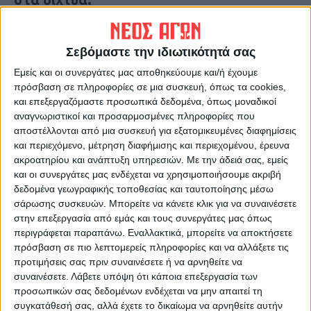
Σε όλα τα παραπάνω, τέσσερα λεπτά μόλις
Σεβόμαστε την ιδιωτικότητά σας
καθυστερήσεις (ενώ οι παίκτες του
Αλμωπού έπεφταν ο ένας μετά τον άλλον
Εμείς και οι συνεργάτες μας αποθηκεύουμε και/ή έχουμε
πρόσβαση σε πληροφορίες σε μια συσκευή, όπως τα cookies,
κάτω και διέκοψαν το ματς πάνω από 10
και επεξεργαζόμαστε προσωπικά δεδομένα, όπως μοναδικοί
λεπτά) τα οποία μάλιστα δεν κρατήθηκαν με
αναγνωριστικοί και προσαρμοσμένες πληροφορίες που
αποκορύφωμα ο ρέφερι να σφυρίζει τη
αποστέλλονται από μια συσκευή για εξατομικευμένες διαφημίσεις
και περιεχόμενο, μέτρηση διαφήμισης και περιεχομένου, έρευνα
λήξη λίγο πριν από το τελευταίο γέμισμα
ακροατηρίου και ανάπτυξη υπηρεσιών.
Με την άδειά σας, εμείς
των γηπεδούχων έξω απ την περιοχή!!!
και οι συνεργάτες μας ενδέχεται να χρησιμοποιήσουμε ακριβή
δεδομένα γεωγραφικής τοποθεσίας και ταυτοποίησης μέσω
Στις επιδόσεις του Ρεντίφη να μην
σάρωσης συσκευών. Μπορείτε να κάνετε κλικ για να συναινέσετε
στην επεξεργασία από εμάς και τους συνεργάτες μας όπως
παραλείψουμε και την προστασία των
περιγράφεται παραπάνω. Εναλλακτικά, μπορείτε να αποκτήσετε
φιλοξενούμενων σε σκληρά έως
πρόσβαση σε πιο λεπτομερείς πληροφορίες και να αλλάξετε τις
αντιαθλητικά μαρκαρίσματα με ένα εξ
προτιμήσεις σας πριν συναινέσετε ή να αρνηθείτε να
συναινέσετε.
Λάβετε υπόψη ότι κάποια επεξεργασία των
αυτών να στέλνει τον Μπάλλα στο
προσωπικών σας δεδομένων ενδέχεται να μην απαιτεί τη
νοσοκομείο στο ημίχρονο!!!
συγκατάθεσή σας, αλλά έχετε το δικαίωμα να αρνηθείτε αυτήν