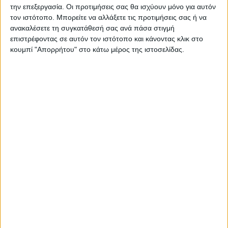
την επεξεργασία. Οι προτιμήσεις σας θα ισχύουν μόνο για αυτόν
Όλα τα παραπάνω αφορούν στον
τον ιστότοπο. Μπορείτε να αλλάξετε τις προτιμήσεις σας ή να
ανακαλέσετε τη συγκατάθεσή σας ανά πάσα στιγμή
παράγοντα διαιτησία, που δυστυχώς όσο
επιστρέφοντας σε αυτόν τον ιστότοπο και κάνοντας κλικ στο
και να μη θέλουμε να ασχολούμαστε, είχε
κουμπί "Απορρήτου" στο κάτω μέρος της ιστοσελίδας.
και πάλι πρωταγωνιστικό ρόλο.
Ο ΑΓΩΝΑΣ
Σ’ ο,τι αφορά τον αγώνα, η Αναγέννηση
εγκλωβίστηκε πράγματι από την… τριπλή
ζώνη άμυνας των φιλοξενούμενων, έψαχνε
με υπομονή το γκολ, είχε ν’ αντιμετωπίσει
τις δικές της ελλείψεις, αλλά και την ατυχία
της καθώς βρέθηκε πίσω στο σκορ με 0-2
με δύο γκολ που σημειώθηκαν με την…
“κοιλιά” στο 41′ και στο 53′ από τον
Παπαδόπουλο σε φάσεις γκαρμπόν!!!