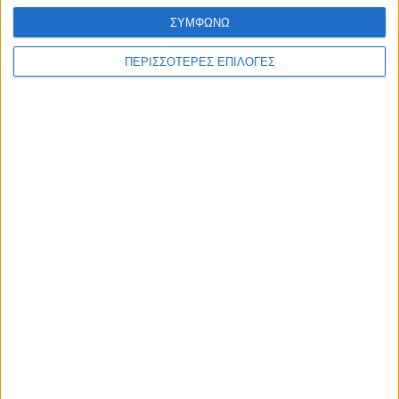
ΣΥΜΦΩΝΩ
ΠΕΡΙΣΣΟΤΕΡΕΣ ΕΠΙΛΟΓΕΣ
ΑΘΛΗΤΙΚΑ
To ρόστερ της Αναγέννησης και οι ρόλοι
στο νέο μοντέλο διοίκησης