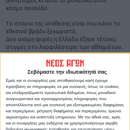
αθλητισμός κι αυτό το μοναδικό στον
κόσμο παιχνίδι!
Το σπάνιο της υπόθεσης είναι που κάνει το
χθεσινό βράδυ ξεχωριστό.
Δύο ακόμη φορές η Ελλάδα έζησε τέτοιες
στιγμές στο λαοφιλέστερο των αθλημάτων.
Το πολύ μακρινό
1971 όταν ο
Παναθηναϊκός πρώτα στους
προημιτελικούς με το 0-0 στη Λεωφόρο
Σεβόμαστε την ιδιωτικότητά σας
Αλεξάνδρας με την Εβερτον και στη
Εμείς και οι συνεργάτες μας αποθηκεύουμε και/ή έχουμε
συνέχεια στους ημιτελικούς με 1-4 στο
πρόσβαση σε πληροφορίες σε μια συσκευή, όπως τα cookies,
και επεξεργαζόμαστε προσωπικά δεδομένα, όπως μοναδικοί
Βελιγράδι και 3-0 στην Αθήνα κόντρα στον
αναγνωριστικοί και προσαρμοσμένες πληροφορίες που
Ερυθρό Αστέρα,
έ
παιρνε την πρόκριση για
αποστέλλονται από μια συσκευή για εξατομικευμένες διαφημίσεις
τον τελικό του Κυπέλλου Πρωταθλητριών
και περιεχόμενο, μέτρηση διαφήμισης και περιεχομένου, έρευνα
στο Γουέμπλεϊ
και φυσικά η εποποιϊα
το
ακροατηρίου και ανάπτυξη υπηρεσιών.
Με την άδειά σας, εμείς
και οι συνεργάτες μας ενδέχεται να χρησιμοποιήσουμε ακριβή
καλοκαίρι του 2004 όταν ο Τραϊανός
δεδομένα γεωγραφικής τοποθεσίας και ταυτοποίησης μέσω