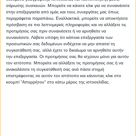
Δέλλας με την κεφαλιά στο πρώτο δοκάρι
σάρωσης συσκευών. Μπορείτε να κάνετε κλικ για να συναινέσετε
άφηνε τους Τσέχους σε “κώμα” και
στην επεξεργασία από εμάς και τους συνεργάτες μας όπως
περιγράφεται παραπάνω. Εναλλακτικά, μπορείτε να αποκτήσετε
έστελνε την εθνική μας στον τελικό του
πρόσβαση σε πιο λεπτομερείς πληροφορίες και να αλλάξετε τις
Γιούρο στη Λισαβόνα!
προτιμήσεις σας πριν συναινέσετε ή να αρνηθείτε να
συναινέσετε.
Λάβετε υπόψη ότι κάποια επεξεργασία των
Οι άλλες τρεις απόπειρες (
Παναθηναϊκός
προσωπικών σας δεδομένων ενδέχεται να μην απαιτεί τη
συγκατάθεσή σας, αλλά έχετε το δικαίωμα να αρνηθείτε αυτήν
1985 και 1996 και ΑΕΚ 1977
) δεν έβγαλαν
την επεξεργασία. Οι προτιμήσεις σας θα ισχύουν μόνο για αυτόν
στο… ξέφωτο της χαράς!!!
τον ιστότοπο. Μπορείτε να αλλάξετε τις προτιμήσεις σας ή να
ανακαλέσετε τη συγκατάθεσή σας ανά πάσα στιγμή
Από χθες βράδυ ο Ολυμπιακός γίνεται η
επιστρέφοντας σε αυτόν τον ιστότοπο και κάνοντας κλικ στο
κουμπί "Απορρήτου" στο κάτω μέρος της ιστοσελίδας.
δεύτερη Ελληνική ομάδα σε διασυλλογικό
επίπεδο που θα παίξει σε τελικό
Ευρωπαϊκής διοργάνωσης! Είναι η
μεγαλύτερη στιγμή της ιστορίας του, είναι
μία από τις μεγαλύτερες για τον αθλητισμό
της χώρας…