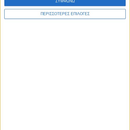
ΣΥΜΦΩΝΩ
ΠΕΡΙΣΣΟΤΕΡΕΣ ΕΠΙΛΟΓΕΣ
ΣΠΟΝΤΕΣ
Στάδιο χωρίς... εξέδρες!