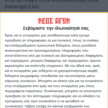
δαπανηρή ή όχι.
Δ.Γ.
Σεβόμαστε την ιδιωτικότητά σας
Τελευταίες Ειδήσεις Σήμερα
Εμείς και οι συνεργάτες μας αποθηκεύουμε και/ή έχουμε
πρόσβαση σε πληροφορίες σε μια συσκευή, όπως τα cookies,
και επεξεργαζόμαστε προσωπικά δεδομένα, όπως μοναδικοί
Ακολούθησε την εφημερίδα ΝΕΟΣ
αναγνωριστικοί και προσαρμοσμένες πληροφορίες που
ΑΓΩΝ στο Google News!
αποστέλλονται από μια συσκευή για εξατομικευμένες διαφημίσεις
και περιεχόμενο, μέτρηση διαφήμισης και περιεχομένου, έρευνα
Όλες οι εξελίξεις στην περιοχή της
ακροατηρίου και ανάπτυξη υπηρεσιών.
Με την άδειά σας, εμείς
Καρδίτσας και ευρύτερα της Θεσσαλίας
και οι συνεργάτες μας ενδέχεται να χρησιμοποιήσουμε ακριβή
δεδομένα γεωγραφικής τοποθεσίας και ταυτοποίησης μέσω
σάρωσης συσκευών. Μπορείτε να κάνετε κλικ για να συναινέσετε
ΠΡΟΗΓΟΥΜΕΝΟ ΑΡΘΡΟ
ΕΠΟΜΕΝΟ ΑΡΘΡΟ
στην επεξεργασία από εμάς και τους συνεργάτες μας όπως
Δεν υπάρχει ρευστό ούτε για
Τα μηνύματα Ισραήλ και Ιράν
περιγράφεται παραπάνω. Εναλλακτικά, μπορείτε να αποκτήσετε
σπόρους... και καλούνται να
μετά το χτύπημα στο
πρόσβαση σε πιο λεπτομερείς πληροφορίες και να αλλάξετε τις
πληρώσουν ΕΝΦΙΑ
Ισφαχάν - Η εκτίμηση των
προτιμήσεις σας πριν συναινέσετε ή να αρνηθείτε να
Αμερικανών
συναινέσετε.
Λάβετε υπόψη ότι κάποια επεξεργασία των