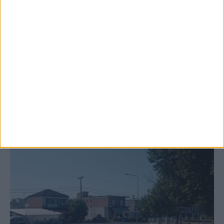
6 Αυγούστου 2026, 10:11 πμ
Ξεκινά η κατεδάφιση ετοιμόρροπων
κτιρίων σε Αγναντερό και Ριζοβούνι
ΚΑΡΔΙΤΣΑ