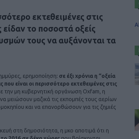
σσότερο εκτεθειμένες στις
Α
 είδαν το ποσοστά οξείς
υσμών τους να αυξάνονται τα
ημμύρες, ερημοποίηση:
σε έξι χρόνια η “οξεία
 που είναι οι περισσότερο εκτεθειμένες στις
ε την μη κυβερνητική οργάνωση Oxfam, η
 να μειώσουν μαζικά τις εκπομπές τους αερίων
μοκηπίου και να επανορθώσουν για τις ζημιές
ευή στη δημοσιότητα, η μκο αποτιμά ότι η
 το 2016 σε δέκα χώρες
που βρίσκονται