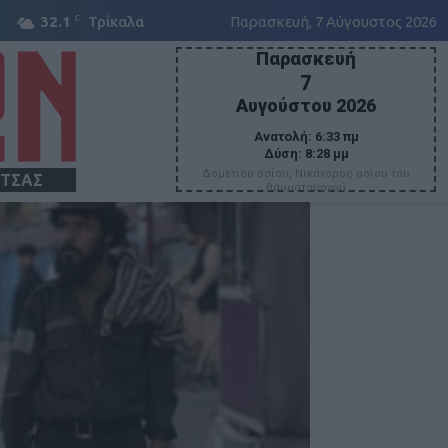
C
32.1
Τρίκαλα
Παρασκευή, 7 Αύγουστος 2026
Παρασκευή
7
Αυγούστου 2026
Ανατολή:
6:33 πμ
Δύση:
8:28 μμ
Δομετίου οσίου, Νικάνορος οσίου του
ΙΤΣΑΣ
θαυματουργού