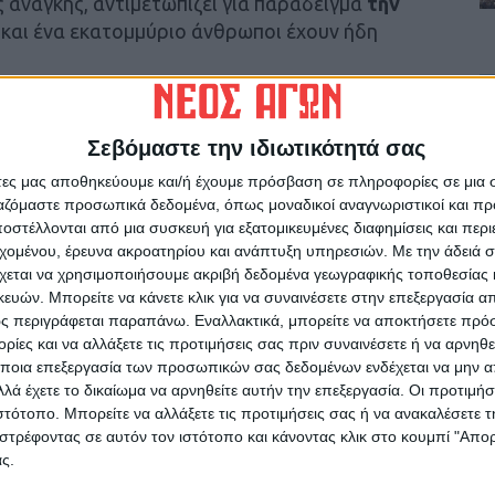
ς ανάγκης, αντιμετωπίζει για παράδειγμα
την
και ένα εκατομμύριο άνθρωποι έχουν ήδη
ι επίσης προκαλέσει
την απώλεια του 80% της
ει τις φυτείες καφέ
, οδηγώντας πολλούς
Σεβόμαστε την ιδιωτικότητά σας
.
άτες μας αποθηκεύουμε και/ή έχουμε πρόσβαση σε πληροφορίες σε μια
ργαζόμαστε προσωπικά δεδομένα, όπως μοναδικοί αναγνωριστικοί και 
ς που ευθύνονται λιγότερο για την κλιματική
στέλλονται από μια συσκευή για εξατομικευμένες διαφημίσεις και περ
εχομένου, έρευνα ακροατηρίου και ανάπτυξη υπηρεσιών.
Με την άδειά σα
ό αυτήν περισσότερο
“είναι μια κραυγαλέα
χεται να χρησιμοποιήσουμε ακριβή δεδομένα γεωγραφικής τοποθεσίας 
σοτήτων”.
ών. Μπορείτε να κάνετε κλικ για να συναινέσετε στην επεξεργασία απ
ς περιγράφεται παραπάνω. Εναλλακτικά, μπορείτε να αποκτήσετε πρό
τές της G20
“ευθύνονται για περισσότερα από τα
ίες και να αλλάξετε τις προτιμήσεις σας πριν συναινέσετε ή να αρνηθεί
ών άνθρακα”,
ενώ αυτές οι δέκα πιο ευάλωτες
ποια επεξεργασία των προσωπικών σας δεδομένων ενδέχεται να μην απ
λά έχετε το δικαίωμα να αρνηθείτε αυτήν την επεξεργασία. Οι προτιμήσ
3%, υπογραμμίζει η μκο.
ιστότοπο. Μπορείτε να αλλάξετε τις προτιμήσεις σας ή να ανακαλέσετε
στρέφοντας σε αυτόν τον ιστότοπο και κάνοντας κλικ στο κουμπί "Απ
των επιχειρήσεων ορυκτών καυσίμων θα αρκούσαν
ς.
ν εκκλήσεων για ανθρωπιστική βοήθεια του ΟΗΕ