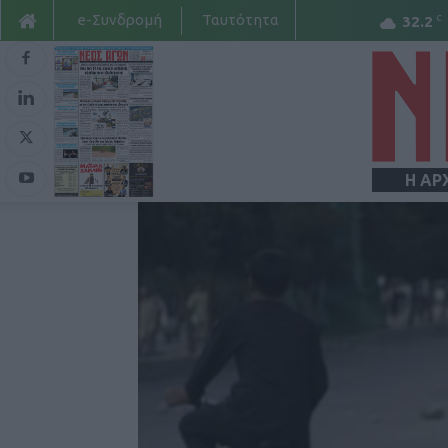
e-Συνδρομή
Ταυτότητα
C
32.2
Η ΑΡ