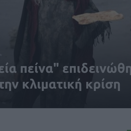
εία πείνα" επιδεινώθ
ην κλιματική κρίση