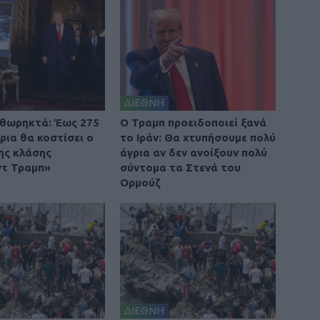
ΔΙΕΘΝΗ
θωρηκτά: Έως 275
O Τραμπ προειδοποιεί ξανά
ρια θα κοστίσει ο
το Ιράν: Θα χτυπήσουμε πολύ
ης κλάσης
άγρια αν δεν ανοίξουν πολύ
τ Τραμπ»
σύντομα τα Στενά του
Ορμούζ
ΔΙΕΘΝΗ