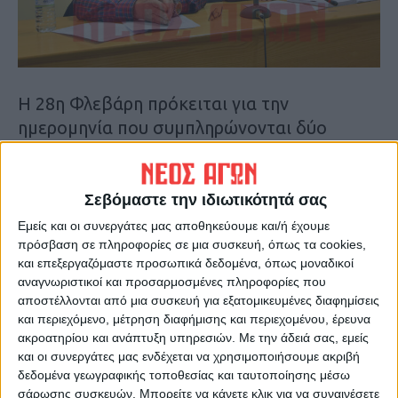
Η 28η Φλεβάρη πρόκειται για την
ημερομηνία που συμπληρώνονται δύο
χρόνια από την τραγωδία των Τεμπών που
κόστισε τη ζωή σε 57 ανθρώπους. Οι
εκπρόσωποι των φορέων απηύθυναν
Σεβόμαστε την ιδιωτικότητά σας
κάλεσμα προς όλους τους φορείς,
Εμείς και οι συνεργάτες μας αποθηκεύουμε και/ή έχουμε
πρόσβαση σε πληροφορίες σε μια συσκευή, όπως τα cookies,
σωματεία, συλλογικότητες αλλά και απλό
και επεξεργαζόμαστε προσωπικά δεδομένα, όπως μοναδικοί
κόσμο να συμμετάσχουν στην απεργία,
αναγνωριστικοί και προσαρμοσμένες πληροφορίες που
προκειμένου να «μην υπάρξει καμιά
αποστέλλονται από μια συσκευή για εξατομικευμένες διαφημίσεις
συγκάλυψη στο έγκλημα, στις αιτίες και
και περιεχόμενο, μέτρηση διαφήμισης και περιεχομένου, έρευνα
ακροατηρίου και ανάπτυξη υπηρεσιών.
Με την άδειά σας, εμείς
τους αυτουργούς και να αποδοθεί
και οι συνεργάτες μας ενδέχεται να χρησιμοποιήσουμε ακριβή
δικαιοσύνη».
δεδομένα γεωγραφικής τοποθεσίας και ταυτοποίησης μέσω
σάρωσης συσκευών. Μπορείτε να κάνετε κλικ για να συναινέσετε