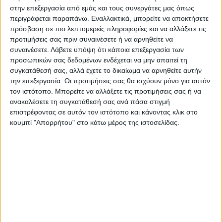
Αναλυτικά η ανακοίνωση του Γενικού
στην επεξεργασία από εμάς και τους συνεργάτες μας όπως
περιγράφεται παραπάνω. Εναλλακτικά, μπορείτε να αποκτήσετε
Συμβουλίου της ΑΔΕΔΥ από τη συνεδρίαση
πρόσβαση σε πιο λεπτομερείς πληροφορίες και να αλλάξετε τις
της Τρίτης είναι η εξής: «Καλούμε τις
προτιμήσεις σας πριν συναινέσετε ή να αρνηθείτε να
Ομοσπονδίες, τα Ν.Τ. της Α.Δ.Ε.Δ.Υ., τα
συναινέσετε.
Λάβετε υπόψη ότι κάποια επεξεργασία των
προσωπικών σας δεδομένων ενδέχεται να μην απαιτεί τη
Πρωτοβάθμια Σωματεία και όλους τους
συγκατάθεσή σας, αλλά έχετε το δικαίωμα να αρνηθείτε αυτήν
εργαζόμενους να δώσουν τη μάχη για την
την επεξεργασία. Οι προτιμήσεις σας θα ισχύουν μόνο για αυτόν
επιτυχία της απεργίας, έτσι ώστε να μην
τον ιστότοπο. Μπορείτε να αλλάξετε τις προτιμήσεις σας ή να
υπάρξει καμιά συγκάλυψη στο έγκλημα, στις
ανακαλέσετε τη συγκατάθεσή σας ανά πάσα στιγμή
επιστρέφοντας σε αυτόν τον ιστότοπο και κάνοντας κλικ στο
αιτίες και τους αυτουργούς και να αποδοθεί
κουμπί "Απορρήτου" στο κάτω μέρος της ιστοσελίδας.
ΔΙΚΑΙΟΣΥΝΗ».
Τελευταίες Ειδήσεις Σήμερα
Ακολούθησε την εφημερίδα ΝΕΟΣ
ΑΓΩΝ στο Google News!
Όλες οι εξελίξεις στην περιοχή της