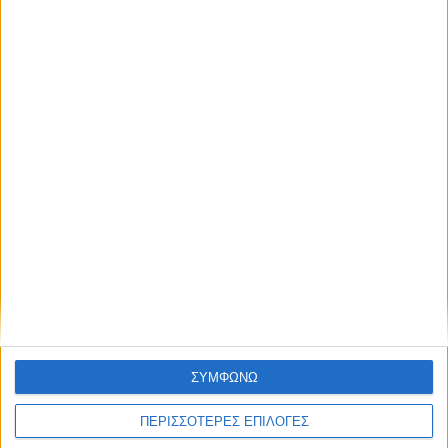
ΚΑΡΔΙΤΣΑ
Έργο καθαρισμού του Ρογόζινου και
αποκατάστασης των αναχωμάτων
ΣΥΜΦΩΝΩ
ΠΕΡΙΣΣΟΤΕΡΕΣ ΕΠΙΛΟΓΕΣ