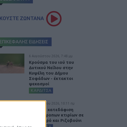
ΚΟΥΣΤΕ ΖΩΝΤΑΝΑ
ΕΠΙΚΕΦΑΛΗΣ ΕΙΔΗΣΕΙΣ
6 Αυγούστου 2026, 7:48 μμ
Κρούσμα του ιού του
Δυτικού Νείλου στην
Κυψέλη του Δήμου
Σοφάδων - έκτακτοι
ψεκασμοί
ΚΑΡΔΙΤΣΑ
6 Αυγούστου 2026, 10:11 πμ
Ξεκινά η κατεδάφιση
ετοιμόρροπων κτιρίων σε
Αγναντερό και Ριζοβούνι
ΚΑΡΔΙΤΣΑ