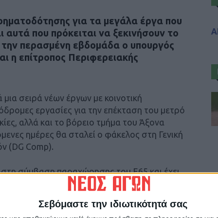
χρηματοδότησης για τα μεγάλα έργα που
Α
ι αυτά που πρόκειται να ξεκινήσουν το
 την περασμένη εβδομάδα ο υπουργός
αι η επίτροπος Περιφερειακής
 μια σειρά νέων έργων με κοινοτική
δρομες εργασίες για την επέκταση του μετρό
κίες, αλλά και το βόρειο τμήμα του Άξονα
όμενες ημέρες θα σταλεί ο φάκελος στη Γενική
όν (DG Comp).
 στη σύμβαση παραχώρησης του Ε65 και έχει
ς και το Λαμία-Ξυνιάδα). Την κατασκευή θα
η Κεντρική Οδός Α.Ε.
Σεβόμαστε την ιδιωτικότητά σας