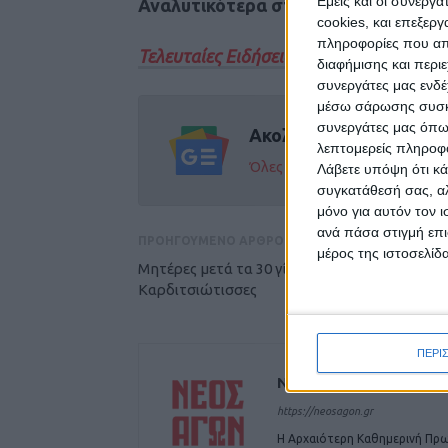
Εμείς και οι συνεργ
Αναλυτικότερα στην έντυπη έκδοση
cookies, και επεξε
πληροφορίες που απο
Τελευταίες Ειδήσεις Σήμερα
διαφήμισης και περι
συνεργάτες μας ενδέ
μέσω σάρωσης συσκευ
συνεργάτες μας όπω
Ακολούθησε την εφημε
λεπτομερείς πληροφορ
Όλες οι εξελίξεις στην περι
Λάβετε υπόψη ότι κά
συγκατάθεσή σας, αλ
μόνο για αυτόν τον 
ανά πάσα στιγμή επι
ΠΡΟΗΓΟΥΜΕΝΟ ΑΡΘΡΟ
μέρος της ιστοσελίδα
Μητέρες μετά τα 30 γίνονται οι
Καρδιτσιώτισσες
ΠΕΡΙ
ΝΕΟΣ ΑΓΩΝ
https://neosagon.gr
Η Αρχαιότερη Καθημερινή Πρω