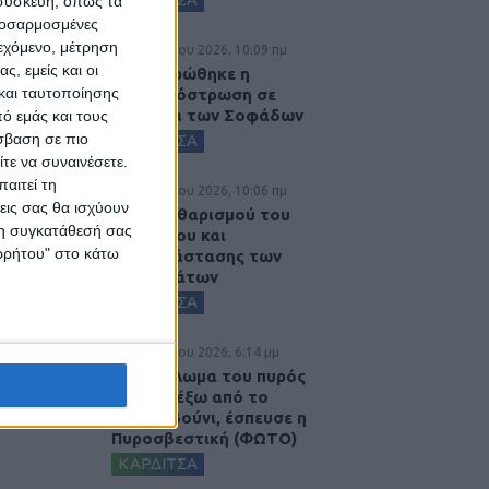
 συσκευή, όπως τα
προσαρμοσμένες
ιεχόμενο, μέτρηση
6 Αυγούστου 2026, 10:09 πμ
ς, εμείς και οι
Ολοκληρώθηκε η
και ταυτοποίησης
ασφαλτόστρωση σε
τμήματα των Σοφάδων
ό εμάς και τους
σβαση σε πιο
ΚΑΡΔΙΤΣΑ
τε να συναινέσετε.
αιτεί τη
6 Αυγούστου 2026, 10:06 πμ
εις σας θα ισχύουν
Έργο καθαρισμού του
 τη συγκατάθεσή σας
Ρογόζινου και
ορρήτου" στο κάτω
αποκατάστασης των
αναχωμάτων
ΚΑΡΔΙΤΣΑ
5 Αυγούστου 2026, 6:14 μμ
Παρανάλωμα του πυρός
έγινε ΙΧ έξω από το
Μορφοβούνι, έσπευσε η
Πυροσβεστική (ΦΩΤΟ)
ΚΑΡΔΙΤΣΑ