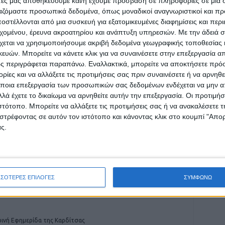
άτες μας αποθηκεύουμε και/ή έχουμε πρόσβαση σε πληροφορίες σε μια
 του Νέου Αγώνα
ργαζόμαστε προσωπικά δεδομένα, όπως μοναδικοί αναγνωριστικοί και 
στέλλονται από μια συσκευή για εξατομικευμένες διαφημίσεις και περ
εχομένου, έρευνα ακροατηρίου και ανάπτυξη υπηρεσιών.
Με την άδειά σα
χεται να χρησιμοποιήσουμε ακριβή δεδομένα γεωγραφικής τοποθεσίας 
ών. Μπορείτε να κάνετε κλικ για να συναινέσετε στην επεξεργασία απ
ς περιγράφεται παραπάνω. Εναλλακτικά, μπορείτε να αποκτήσετε πρό
ρίδα ΝΕΟΣ ΑΓΩΝ στο Google News!
ίες και να αλλάξετε τις προτιμήσεις σας πριν συναινέσετε ή να αρνηθεί
οχή της Καρδίτσας και ευρύτερα της Θεσσαλίας
ποια επεξεργασία των προσωπικών σας δεδομένων ενδέχεται να μην απ
λά έχετε το δικαίωμα να αρνηθείτε αυτήν την επεξεργασία. Οι προτιμήσ
ιστότοπο. Μπορείτε να αλλάξετε τις προτιμήσεις σας ή να ανακαλέσετε
στρέφοντας σε αυτόν τον ιστότοπο και κάνοντας κλικ στο κουμπί "Απ
ΕΠΟΜΕΝΟ ΑΡΘΡΟ
ς.
Η Μέι, ο Κόντε και ο Αναγνωστόπουλος
ΣΣΟΤΕΡΕΣ ΕΠΙΛΟΓΕΣ
ΣΥΜΦΩΝΩ
ινή Εφημερίδα της Καρδίτσας