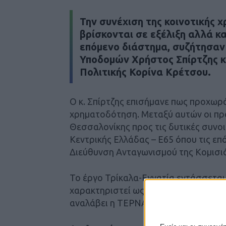
Την συνέχιση της κοινοτικής 
βρίσκονται σε εξέλιξη αλλά κα
επόμενο διάστημα, συζήτησαν
Υποδομών Χρήστος Σπίρτζης κ
Πολιτικής Κορίνα Κρέτσου.
Ο κ. Σπίρτζης επισήμανε πως προχωρά
χρηματοδότηση. Μεταξύ αυτών οι πρό
Θεσσαλονίκης προς τις δυτικές συνοι
Κεντρικής Ελλάδας – Ε65 όπου τις επ
Διεύθυνση Ανταγωνισμού της Κομισι
Το έργο Τρίκαλα-Εγνατία εντάσσεται
χαρακτηριστεί ως αναβαλλόμενο (όπω
αναλάβει η ΤΕΡΝΑ ενώ τη διαχείριση 