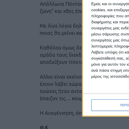
Απόλλωνα Πόντου στο φινάλε. Δυο ομ
Εμείς και οι συνεργ
cookies, και επεξε
ζώνη” και χθες έπαιζαν μεταξύ τους (0
πληροφορίες που απο
διαφήμισης και περι
Με λίγα λόγια δηλαδή μπορεί η Αναγέ
συνεργάτες μας ενδέ
ποιος θα μείνει και ποιος θα πέσει!
μέσω σάρωσης συσκευ
συνεργάτες μας όπω
λεπτομερείς πληροφορ
Καθόλου όμως δεν απασχολεί τους αν
Λάβετε υπόψη ότι κά
ομάδα τους διεκδικώντας τις νίκες κα
συγκατάθεσή σας, αλ
αποδείξουν τίποτα και σε κανέναν.
μόνο για αυτόν τον 
ανά πάσα στιγμή επι
Αλλοι είναι εκείνοι που έχουν να δώσ
μέρος της ιστοσελίδα
έχουν λάβει χώρα (και) στο φετινό πρ
αγώνες ήταν ανταγωνιστικοί και σε κ
έπαιζαν τις… κουμπάρες.
ΠΕΡΙ
Η Αναγέννηση, όπως το γράψαμε χθες,
Θ.Κ.