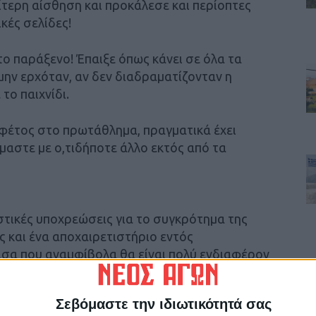
αίτερη αίσθηση και προκάλεσε και περίοπτες
ές σελίδες!
το παράξενο! Έπαιξε όπως κάνει σε όλα τα
α μην ερχόταν, αν δεν διαδραματίζονταν η
το παιχνίδι.
φέτος στο πρωτάθλημα, πραγματικά έχει
αστε με ο,τιδήποτε άλλο εκτός από τα
στικές υποχρεώσεις για το συγκρότημα της
ς και ένα αποχαιρετιστήριο εντός
ρισα που αναμφίβολα θα είναι πολύ ενδιαφέρον
ου θεσσαλικού ντέρμπι.
Σεβόμαστε την ιδιωτικότητά σας
ζει τη Βέροια (την προσεχή Κυριακή) και τον