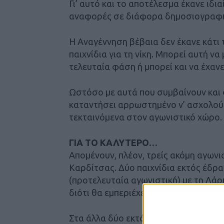
Γι’ αυτό και το αποτέλεσμα έκανε ιδι
αναφορές σε διάφορα δημοσιογραφικ
Η Αναγέννηση βέβαια δεν έκανε κάτι 
παιχνίδια για τη νίκη. Μπορεί αυτή ν
τελευταία φάση ή μπορεί και να έχανε 
Ωστόσο με αυτά που συμβαίνουν και 
καταντήσει αρρωστημένο ν’ ασχολούμ
τεκταινόμενα στον αγωνιστικό χώρο.
ΓΙΑ ΤΟ ΚΑΛΥΤΕΡΟ…
Απομένουν, πλέον, τρείς ακόμη αγωνι
Καρδίτσας. Δύο παιχνίδια εκτός έδρα
(προτελευταία αγωνιστική) με τη Λά
διότι θα εμπεριέχει και τα στοιχεία τ
Στα άλλα δύο εκτός έδρας αντιμετωπί