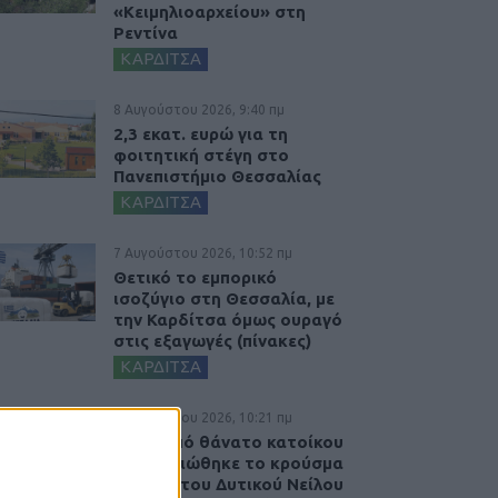
«Κειμηλιοαρχείου» στη
Ρεντίνα
ΚΑΡΔΙΤΣΑ
8 Αυγούστου 2026, 9:40 πμ
2,3 εκατ. ευρώ για τη
φοιτητική στέγη στο
Πανεπιστήμιο Θεσσαλίας
ΚΑΡΔΙΤΣΑ
7 Αυγούστου 2026, 10:52 πμ
Θετικό το εμπορικό
ισοζύγιο στη Θεσσαλία, με
την Καρδίτσα όμως ουραγό
στις εξαγωγές (πίνακες)
ΚΑΡΔΙΤΣΑ
7 Αυγούστου 2026, 10:21 πμ
Μετά από θάνατο κατοίκου
επιβεβαιώθηκε το κρούσμα
του ιού του Δυτικού Νείλου