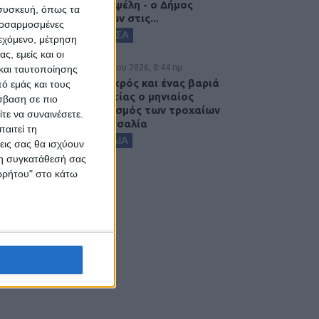
στην Κυψέλη - ο Δήμος
 συσκευή, όπως τα
Σοφάδων στις...
προσαρμοσμένες
ΚΑΡΔΙΤΣΑ
ιεχόμενο, μέτρηση
ς, εμείς και οι
7 Αυγούστου 2026, 8:44 πμ
και ταυτοποίησης
Ένας νεκρός και ένας βαριά
ό εμάς και τους
τραυματίας ο μηνιαίος
σβαση σε πιο
απολογισμός των τροχαίων
τε να συναινέσετε.
στη Θεσσαλία
αιτεί τη
ΘΕΣΣΑΛΙΑ
εις σας θα ισχύουν
 τη συγκατάθεσή σας
ορρήτου" στο κάτω