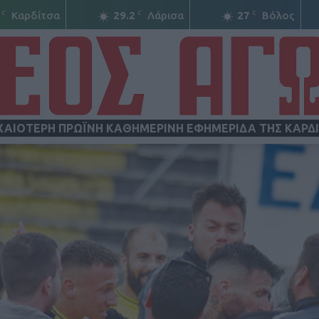
C
C
C
Καρδίτσα
29.2
Λάρισα
27
Βόλος
ΧΑΙΟΤΕΡΗ ΠΡΩΪΝΗ ΚΑΘΗΜΕΡΙΝΗ ΕΦΗΜΕΡΙΔΑ ΤΗΣ ΚΑΡΔ
ΝΕΟΣ
ΑΓΩΝ