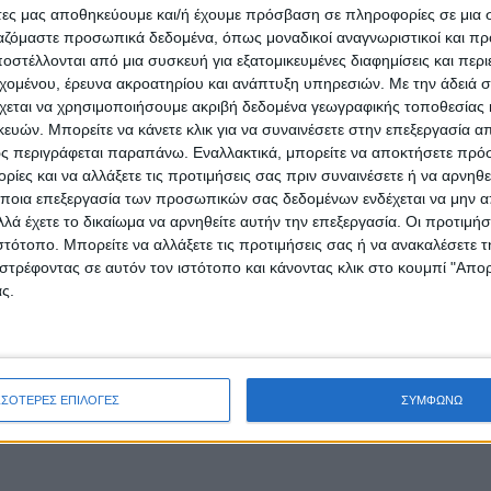
άδες που βρίσκονται στη “διακεκαυμένη
άτες μας αποθηκεύουμε και/ή έχουμε πρόσβαση σε πληροφορίες σε μια
ργαζόμαστε προσωπικά δεδομένα, όπως μοναδικοί αναγνωριστικοί και 
-0)!
στέλλονται από μια συσκευή για εξατομικευμένες διαφημίσεις και περ
εχομένου, έρευνα ακροατηρίου και ανάπτυξη υπηρεσιών.
Με την άδειά σα
ννηση να ρυθμίσει με τα αποτελέσματά της το
χεται να χρησιμοποιήσουμε ακριβή δεδομένα γεωγραφικής τοποθεσίας 
ών. Μπορείτε να κάνετε κλικ για να συναινέσετε στην επεξεργασία απ
ς περιγράφεται παραπάνω. Εναλλακτικά, μπορείτε να αποκτήσετε πρό
ίες και να αλλάξετε τις προτιμήσεις σας πριν συναινέσετε ή να αρνηθεί
θρώπους της αυτό! Θα παίξουν μόνο για την
ποια επεξεργασία των προσωπικών σας δεδομένων ενδέχεται να μην απ
ι στους τρεις αγώνες και πλέον δεν έχουν ν’
λά έχετε το δικαίωμα να αρνηθείτε αυτήν την επεξεργασία. Οι προτιμήσ
ιστότοπο. Μπορείτε να αλλάξετε τις προτιμήσεις σας ή να ανακαλέσετε
στρέφοντας σε αυτόν τον ιστότοπο και κάνοντας κλικ στο κουμπί "Απ
ουν εξηγήσεις για διάφορες αλχημείες που
ς.
ωτάθλημα, άλλοι είναι εκείνοι που σε κάποιους
άποιους άλλους (ανάλογα τον αντίπαλο)
ΣΣΟΤΕΡΕΣ ΕΠΙΛΟΓΕΣ
ΣΥΜΦΩΝΩ
 είναι από άλλο… “καλούπι”!