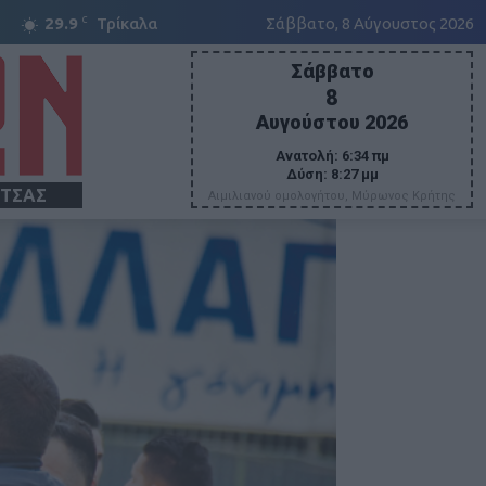
C
29.9
Τρίκαλα
Σάββατο, 8 Αύγουστος 2026
Σάββατο
8
Αυγούστου 2026
Ανατολή:
6:34 πμ
Δύση:
8:27 μμ
ΙΤΣΑΣ
Αιμιλιανού ομολογήτου, Μύρωνος Κρήτης