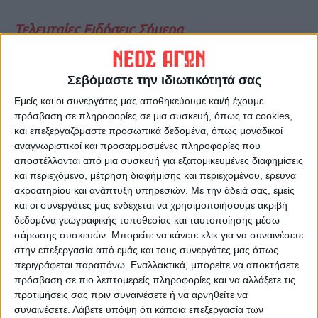
Τελευταίες Ειδήσεις Σήμερα
Σεβόμαστε την ιδιωτικότητά σας
Ακολούθησε την εφημερίδα ΝΕΟΣ
ΑΓΩΝ στο Google News!
Εμείς και οι συνεργάτες μας αποθηκεύουμε και/ή έχουμε
πρόσβαση σε πληροφορίες σε μια συσκευή, όπως τα cookies,
Όλες οι εξελίξεις στην περιοχή της
και επεξεργαζόμαστε προσωπικά δεδομένα, όπως μοναδικοί
Καρδίτσας και ευρύτερα της Θεσσαλίας
αναγνωριστικοί και προσαρμοσμένες πληροφορίες που
αποστέλλονται από μια συσκευή για εξατομικευμένες διαφημίσεις
και περιεχόμενο, μέτρηση διαφήμισης και περιεχομένου, έρευνα
ΠΡΟΗΓΟΥΜΕΝΟ ΑΡΘΡΟ
ΕΠΟΜΕΝΟ ΑΡΘΡΟ
ακροατηρίου και ανάπτυξη υπηρεσιών.
Με την άδειά σας, εμείς
Η πρόταση του Αυγενάκη για
Κρίσεις στην ΕΛΑΣ:
και οι συνεργάτες μας ενδέχεται να χρησιμοποιήσουμε ακριβή
την κατανομή των
Διατηρητέος στο βαθμό του
δεδομένα γεωγραφικής τοποθεσίας και ταυτοποίησης μέσω
χρημάτων από το Στοίχημα
Ταξίαρχου ο Θωμάς
σάρωσης συσκευών. Μπορείτε να κάνετε κλικ για να συναινέσετε
Καρανάσιος
στην επεξεργασία από εμάς και τους συνεργάτες μας όπως
περιγράφεται παραπάνω. Εναλλακτικά, μπορείτε να αποκτήσετε
πρόσβαση σε πιο λεπτομερείς πληροφορίες και να αλλάξετε τις
προτιμήσεις σας πριν συναινέσετε ή να αρνηθείτε να
συναινέσετε.
Λάβετε υπόψη ότι κάποια επεξεργασία των