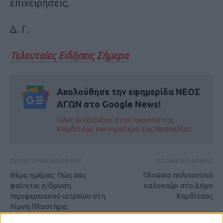
επιχειρήσεις.
Δ. Γ.
Τελευταίες Ειδήσεις Σήμερα
Ακολούθησε την εφημερίδα ΝΕΟΣ
ΑΓΩΝ στο Google News!
Όλες οι εξελίξεις στην περιοχή της
Καρδίτσας και ευρύτερα της Θεσσαλίας
ΠΡΟΗΓΟΥΜΕΝΟ ΑΡΘΡΟ
ΕΠΟΜΕΝΟ ΑΡΘΡΟ
Θέμα ημέρας: Πώς σας
Πλούσιο πολιτιστικό
φαίνεται η ίδρυση
καλοκαίρι στο Δήμο
περιφερειακού ιατρείου στη
Καρδίτσας
Λίμνη Πλαστήρα;