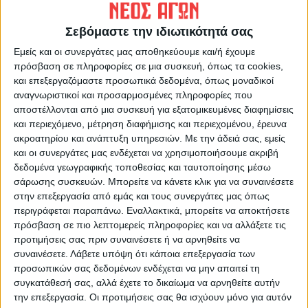
Σεβόμαστε την ιδιωτικότητά σας
Εμείς και οι συνεργάτες μας αποθηκεύουμε και/ή έχουμε
πρόσβαση σε πληροφορίες σε μια συσκευή, όπως τα cookies,
και επεξεργαζόμαστε προσωπικά δεδομένα, όπως μοναδικοί
αναγνωριστικοί και προσαρμοσμένες πληροφορίες που
αποστέλλονται από μια συσκευή για εξατομικευμένες διαφημίσεις
ΝΕΟΣ ΑΓΩΝ
και περιεχόμενο, μέτρηση διαφήμισης και περιεχομένου, έρευνα
https://neosagon.gr
ακροατηρίου και ανάπτυξη υπηρεσιών.
Με την άδειά σας, εμείς
και οι συνεργάτες μας ενδέχεται να χρησιμοποιήσουμε ακριβή
Η Αρχαιότερη Καθημερινή Πρωινή Εφημερίδα της Καρδίτσας
δεδομένα γεωγραφικής τοποθεσίας και ταυτοποίησης μέσω
σάρωσης συσκευών. Μπορείτε να κάνετε κλικ για να συναινέσετε
στην επεξεργασία από εμάς και τους συνεργάτες μας όπως
περιγράφεται παραπάνω. Εναλλακτικά, μπορείτε να αποκτήσετε
πρόσβαση σε πιο λεπτομερείς πληροφορίες και να αλλάξετε τις
προτιμήσεις σας πριν συναινέσετε ή να αρνηθείτε να
ΠΑΡΟΜΟΙΑ ΑΡΘΡΑ
συναινέσετε.
Λάβετε υπόψη ότι κάποια επεξεργασία των
προσωπικών σας δεδομένων ενδέχεται να μην απαιτεί τη
συγκατάθεσή σας, αλλά έχετε το δικαίωμα να αρνηθείτε αυτήν
την επεξεργασία. Οι προτιμήσεις σας θα ισχύουν μόνο για αυτόν