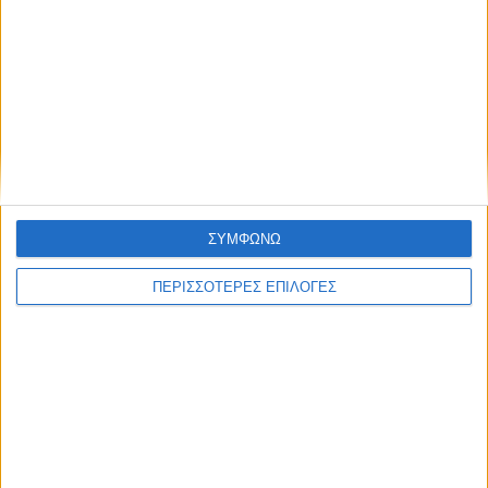
με το ΕΣΠΑ» στη Περιφέρεια
Θεσσαλίας (ΦΩΤΟ & ΒΙΝΤΕΟ)
ΣΥΜΦΩΝΩ
ΝΕΟΣ ΑΓΩΝ
https://neosagon.gr
ΠΕΡΙΣΣΟΤΕΡΕΣ ΕΠΙΛΟΓΕΣ
Η Αρχαιότερη Καθημερινή Πρωινή Εφημερίδα της Καρδίτσας