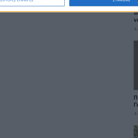
Θ
ν
4
Π
Γ
4