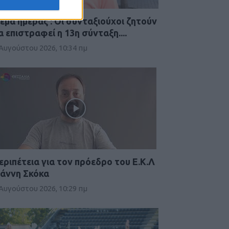
έμα ημέρας : Οι συνταξιούχοι ζητούν
α επιστραφεί η 13η σύνταξη....
 Αυγούστου 2026, 10:34 πμ
εριπέτεια για τον πρόεδρο του Ε.Κ.Λ
ιάννη Σκόκα
 Αυγούστου 2026, 10:29 πμ