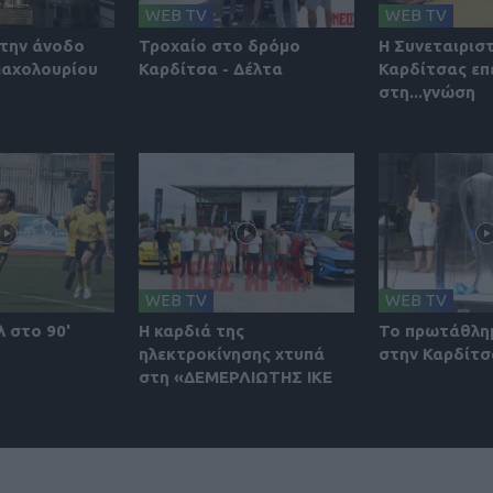
WEB TV
WEB TV
την άνοδο
Τροχαίο στο δρόμο
Η Συνεταιρισ
Μαχολουρίου
Καρδίτσα - Δέλτα
Καρδίτσας επ
στη...γνώση
WEB TV
WEB TV
λ στο 90'
Η καρδιά της
Το πρωτάθλη
ηλεκτροκίνησης χτυπά
στην Καρδίτσ
στη «ΔΕΜΕΡΛΙΩΤΗΣ ΙΚΕ