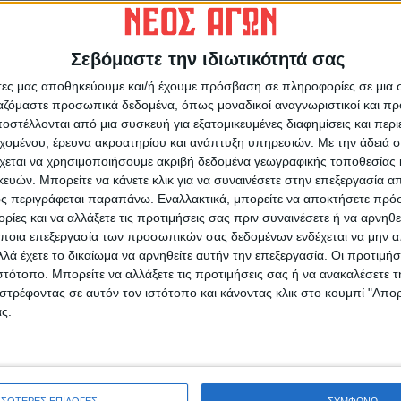
Σεβόμαστε την ιδιωτικότητά σας
άτες μας αποθηκεύουμε και/ή έχουμε πρόσβαση σε πληροφορίες σε μια
ρίδα ΝΕΟΣ ΑΓΩΝ στο Google News!
ργαζόμαστε προσωπικά δεδομένα, όπως μοναδικοί αναγνωριστικοί και 
οχή της Καρδίτσας και ευρύτερα της Θεσσαλίας
στέλλονται από μια συσκευή για εξατομικευμένες διαφημίσεις και περ
εχομένου, έρευνα ακροατηρίου και ανάπτυξη υπηρεσιών.
Με την άδειά σα
χεται να χρησιμοποιήσουμε ακριβή δεδομένα γεωγραφικής τοποθεσίας 
Θ
ών. Μπορείτε να κάνετε κλικ για να συναινέσετε στην επεξεργασία απ
σ
ΕΠΟΜΕΝΟ ΑΡΘΡΟ
ς περιγράφεται παραπάνω. Εναλλακτικά, μπορείτε να αποκτήσετε πρό
α
Ο Βαγγέλης Αγγέλου και επίσημα ο νέος
ίες και να αλλάξετε τις προτιμήσεις σας πριν συναινέσετε ή να αρνηθεί
προπονητής του ΑΣΚ!
ποια επεξεργασία των προσωπικών σας δεδομένων ενδέχεται να μην απ
6
λά έχετε το δικαίωμα να αρνηθείτε αυτήν την επεξεργασία. Οι προτιμήσ
ιστότοπο. Μπορείτε να αλλάξετε τις προτιμήσεις σας ή να ανακαλέσετε
στρέφοντας σε αυτόν τον ιστότοπο και κάνοντας κλικ στο κουμπί "Απ
ς.
ινή Εφημερίδα της Καρδίτσας
ΣΣΟΤΕΡΕΣ ΕΠΙΛΟΓΕΣ
ΣΥΜΦΩΝΩ