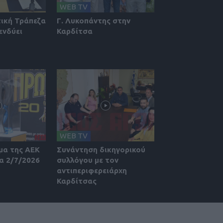
WEB TV
τική Τράπεζα
Γ. Λυκοπάντης στην
ενδύει
Καρδίτσα
WEB TV
μα της ΑΕΚ
Συνάντηση δικηγορικού
α 2/7/2026
συλλόγου με τον
αντιπεριφερειάρχη
Καρδίτσας