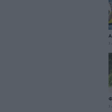
Α
3
Φ
3