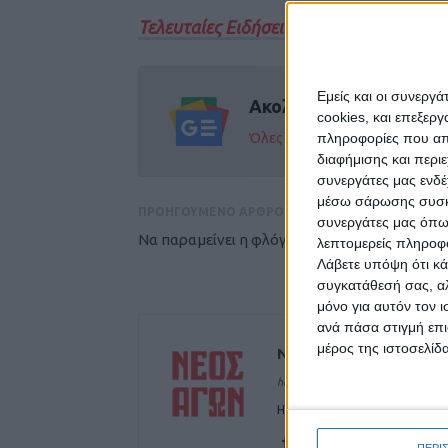
Τελευταίες Ειδήσεις Σήμερα
Εμείς και οι συνεργ
Ακολούθησε την εφημε
cookies, και επεξε
Όλες οι εξελίξεις στην περι
πληροφορίες που απο
διαφήμισης και περι
συνεργάτες μας ενδέ
μέσω σάρωσης συσκευ
ΠΡΟΗΓΟΥΜΕΝΟ ΑΡΘΡΟ
συνεργάτες μας όπω
Να παραμείνει η φλόγα άσβεστη...
λεπτομερείς πληροφορ
Λάβετε υπόψη ότι κά
συγκατάθεσή σας, αλ
μόνο για αυτόν τον 
ανά πάσα στιγμή επι
μέρος της ιστοσελίδα
ΝΕΟΣ ΑΓΩΝ
https://neosagon.gr
Η Αρχαιότερη Καθημερινή Πρω
ΠΕΡΙ