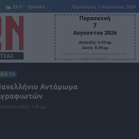
C
25.5
Τρίκαλα
Παρασκευή, 7 Αύγουστος 2026
Παρασκευή
7
Αυγούστου 2026
Ανατολή:
6:33 πμ
Δύση:
8:28 μμ
Δομετίου οσίου, Νικάνορος οσίου του
ΙΤΣΑΣ
θαυματουργού
WEB TV
ανελλήνιο Αντάμωμα
Αγραφιωτών
0 Ιουλίου 2022, 1:41 μμ