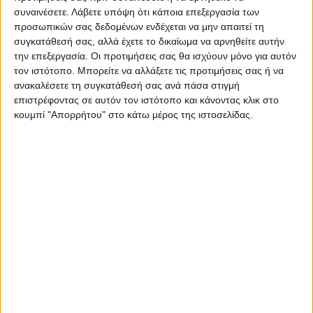
Ζητούν επίσημη ενημέρωση
Η ώρα των τρακτέρ στη
συναινέσετε.
Λάβετε υπόψη ότι κάποια επεξεργασία των
από τον ΔΕΔΔΗΕ μέσω της
Θεσσαλία- που θα επιδιώξουν
προσωπικών σας δεδομένων ενδέχεται να μην απαιτεί τη
εφημερίδας για τις
να στήσουν μπλόκα- σε
συγκατάθεσή σας, αλλά έχετε το δικαίωμα να αρνηθείτε αυτήν
προγραμματισμένες
διάλογο καλεί ο Αυγενάκης
την επεξεργασία. Οι προτιμήσεις σας θα ισχύουν μόνο για αυτόν
διακοπές
τον ιστότοπο. Μπορείτε να αλλάξετε τις προτιμήσεις σας ή να
ανακαλέσετε τη συγκατάθεσή σας ανά πάσα στιγμή
επιστρέφοντας σε αυτόν τον ιστότοπο και κάνοντας κλικ στο
κουμπί "Απορρήτου" στο κάτω μέρος της ιστοσελίδας.
ΝΕΟΣ ΑΓΩΝ
https://neosagon.gr
Η Αρχαιότερη Καθημερινή Πρωινή Εφημερίδα της Καρδίτσας