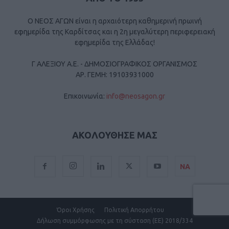
Ο ΝΕΟΣ ΑΓΩΝ είναι η αρχαιότερη καθημερινή πρωινή
εφημερίδα της Καρδίτσας και η 2η μεγαλύτερη περιφερειακή
εφημερίδα της Ελλάδας!
Γ ΑΛΕΞΙΟΥ Α.Ε. - ΔΗΜΟΣΙΟΓΡΑΦΙΚΟΣ ΟΡΓΑΝΙΣΜΟΣ
ΑΡ. ΓΕΜΗ: 19103931000
Επικοινωνία:
info@neosagon.gr
ΑΚΟΛΟΥΘΗΣΕ ΜΑΣ
ΝΑ
Όροι Χρήσης
Πολιτική Απορρήτου
Δήλωση συμμόρφωσης με τη σύσταση (ΕΕ) 2018/334