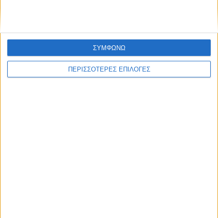
Καρδίτσας
ΣΥΜΦΩΝΩ
ΠΕΡΙΣΣΟΤΕΡΕΣ ΕΠΙΛΟΓΕΣ
ΘΕΣΣΑΛΙΑ FM
ΑΚΟΥΣΤΕ ΖΩΝΤΑΝΑ
ΕΠΙΚΕΦΑΛΗΣ ΕΙΔΗΣΕΙΣ