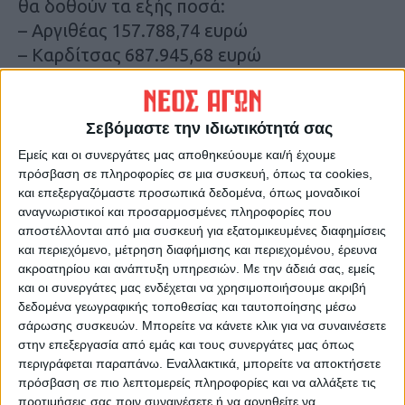
θα δοθούν τα εξής ποσά:
– Αργιθέας 157.788,74 ευρώ
– Καρδίτσας 687.945,68 ευρώ
– Λ. Πλαστήρα 144.576,79 ευρώ
– Μουζακίου 233.153,99 ευρώ
– Παλαμά 263.062,64 ευρώ
Σεβόμαστε την ιδιωτικότητά σας
– Σοφάδων 362.407,61 ευρώ.
Εμείς και οι συνεργάτες μας αποθηκεύουμε και/ή έχουμε
πρόσβαση σε πληροφορίες σε μια συσκευή, όπως τα cookies,
και επεξεργαζόμαστε προσωπικά δεδομένα, όπως μοναδικοί
Τελευταίες Ειδήσεις Σήμερα
αναγνωριστικοί και προσαρμοσμένες πληροφορίες που
αποστέλλονται από μια συσκευή για εξατομικευμένες διαφημίσεις
και περιεχόμενο, μέτρηση διαφήμισης και περιεχομένου, έρευνα
Ακολούθησε την εφημερίδα ΝΕΟΣ
ακροατηρίου και ανάπτυξη υπηρεσιών.
Με την άδειά σας, εμείς
ΑΓΩΝ στο Google News!
και οι συνεργάτες μας ενδέχεται να χρησιμοποιήσουμε ακριβή
δεδομένα γεωγραφικής τοποθεσίας και ταυτοποίησης μέσω
Όλες οι εξελίξεις στην περιοχή της
σάρωσης συσκευών. Μπορείτε να κάνετε κλικ για να συναινέσετε
Καρδίτσας και ευρύτερα της Θεσσαλίας
στην επεξεργασία από εμάς και τους συνεργάτες μας όπως
περιγράφεται παραπάνω. Εναλλακτικά, μπορείτε να αποκτήσετε
πρόσβαση σε πιο λεπτομερείς πληροφορίες και να αλλάξετε τις
ΠΡΟΗΓΟΥΜΕΝΟ ΑΡΘΡΟ
ΕΠΟΜΕΝΟ ΑΡΘΡΟ
προτιμήσεις σας πριν συναινέσετε ή να αρνηθείτε να