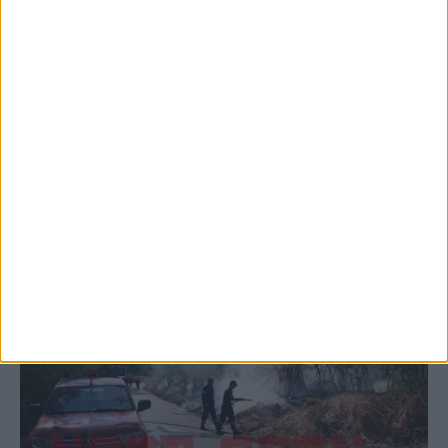
5 Αυγούστου 2026, 6:14 μμ
Παρανάλωμα του πυρός έγινε ΙΧ έξω από
το Μορφοβούνι, έσπευσε η Πυροσβεστική
(ΦΩΤΟ)
ΚΑΡΔΙΤΣΑ