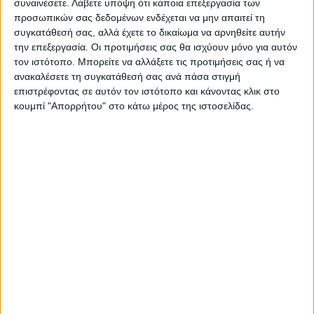
συναινέσετε.
Λάβετε υπόψη ότι κάποια επεξεργασία των
προσωπικών σας δεδομένων ενδέχεται να μην απαιτεί τη
συγκατάθεσή σας, αλλά έχετε το δικαίωμα να αρνηθείτε αυτήν
την επεξεργασία. Οι προτιμήσεις σας θα ισχύουν μόνο για αυτόν
τον ιστότοπο. Μπορείτε να αλλάξετε τις προτιμήσεις σας ή να
ανακαλέσετε τη συγκατάθεσή σας ανά πάσα στιγμή
ΝΕΟΣ ΑΓΩΝ
επιστρέφοντας σε αυτόν τον ιστότοπο και κάνοντας κλικ στο
κουμπί "Απορρήτου" στο κάτω μέρος της ιστοσελίδας.
https://neosagon.gr
Η Αρχαιότερη Καθημερινή Πρωινή Εφημερίδα της Καρδίτσας
ΠΑΡΟΜΟΙΑ ΑΡΘΡΑ