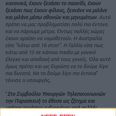
κανονικά, έχουν ξεχάσει το παιχνίδι, έχουν
ξεχάσει πως έχουν φίλους, ξεχνάνε να μιλάνε
και μιλάνε μέσω οθονών και μηνυμάτων
. Αυτό
πρέπει να μας προβληματίσει πολύ πιο έντονα
και να πάρουμε μέτρα. Όντως πολλές χώρες
έχουν αρχίσει να νομοθετούν. Η Αυστραλία
είπε “κάτω από 16 στοπ”. Η Γαλλία είπε πως
κάτω από 15 σε κάποια media με γονικό
έλεγχο και αποδοχή από τους γονείς. Όλο αυτό
όμως πρέπει και ως Ευρώπη να το δούμε λίγο
πιο δυνατά. Να το δούμε λίγο πιο έντονα
”
τόνισε ο υπουργός.
“
Στο Συμβούλιο Υπουργών Τηλεπικοινωνιών
την Παρασκευή το έθεσα ως ζήτημα και
υπήρχε τεράστιο ενδιαφέρον από πολλές
χώρες
. Υπάρχουν δύο πράγματα που μπορούν