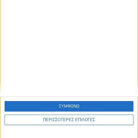
ΕΛΛΑΔΑ
ΣΥΜΦΩΝΩ
Τι προβλέπεται φέτος για τις αμοιβαίες
ΠΕΡΙΣΣΟΤΕΡΕΣ ΕΠΙΛΟΓΕΣ
μετεγγραφές φοιτητών, ποια
πανεπιστήμια εξαιρούνται