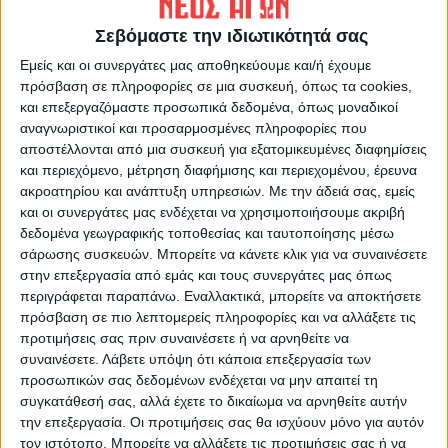
να γίνουν: Το ένα είναι τι κάνουμε στο κινητό
Σεβόμαστε την ιδιωτικότητά σας
του παιδιού μας ως γονείς. Δεν είναι τόσο
Εμείς και οι συνεργάτες μας αποθηκεύουμε και/ή έχουμε
εύκολο παρόλα αυτά και δεν είναι και όλοι οι
πρόσβαση σε πληροφορίες σε μια συσκευή, όπως τα cookies,
γονείς τόσο καλοί στο να μπορέσουν να
και επεξεργαζόμαστε προσωπικά δεδομένα, όπως μοναδικοί
ρυθμίσουν τέτοια συστήματα. Ο διπλός στόχος
αναγνωριστικοί και προσαρμοσμένες πληροφορίες που
αποστέλλονται από μια συσκευή για εξατομικευμένες διαφημίσεις
στην ουσία είναι το τι κάνουμε εμείς εδώ ως
και περιεχόμενο, μέτρηση διαφήμισης και περιεχομένου, έρευνα
χώρα και μπορούμε να το κάνουμε άμεσα. Και
ακροατηρίου και ανάπτυξη υπηρεσιών.
Με την άδειά σας, εμείς
το άλλο είναι τι κάνει πλέον η Ευρώπη
και οι συνεργάτες μας ενδέχεται να χρησιμοποιήσουμε ακριβή
δεδομένα γεωγραφικής τοποθεσίας και ταυτοποίησης μέσω
απέναντι στους παρόχους ψηφιακών
σάρωσης συσκευών. Μπορείτε να κάνετε κλικ για να συναινέσετε
υπηρεσιών
.
στην επεξεργασία από εμάς και τους συνεργάτες μας όπως
περιγράφεται παραπάνω. Εναλλακτικά, μπορείτε να αποκτήσετε
“
Η Γαλλία είπε ότι απαγορεύει κάτω από τα 15.
πρόσβαση σε πιο λεπτομερείς πληροφορίες και να αλλάξετε τις
προτιμήσεις σας πριν συναινέσετε ή να αρνηθείτε να
Με ποιο τρόπο απαγορεύεις στην ουσία; Με
συναινέσετε.
Λάβετε υπόψη ότι κάποια επεξεργασία των
ποιον τρόπο ελέγχεις την ηλικία του παιδιού; Ο
προσωπικών σας δεδομένων ενδέχεται να μην απαιτεί τη
έλεγχος ηλικίας είναι το δύσκολο και εδώ πέρα
συγκατάθεσή σας, αλλά έχετε το δικαίωμα να αρνηθείτε αυτήν
την επεξεργασία. Οι προτιμήσεις σας θα ισχύουν μόνο για αυτόν
εμείς ερχόμαστε με μια πρόταση. Θα είναι και
τον ιστότοπο. Μπορείτε να αλλάξετε τις προτιμήσεις σας ή να