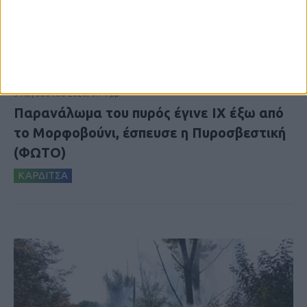
5 Αυγούστου 2026, 6:14 μμ
Παρανάλωμα του πυρός έγινε ΙΧ έξω από
το Μορφοβούνι, έσπευσε η Πυροσβεστική
(ΦΩΤΟ)
ΚΑΡΔΙΤΣΑ