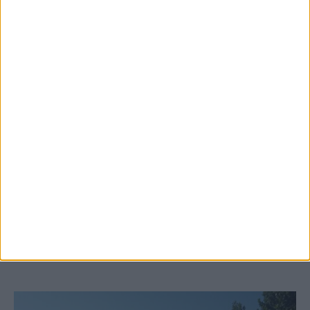
6 Αυγούστου 2026, 10:11 πμ
Ξεκινά η κατεδάφιση ετοιμόρροπων
κτιρίων σε Αγναντερό και Ριζοβούνι
ΚΑΡΔΙΤΣΑ