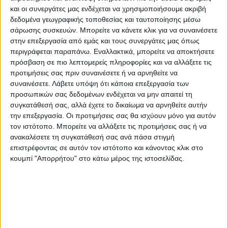
και οι συνεργάτες μας ενδέχεται να χρησιμοποιήσουμε ακριβή
δεδομένα γεωγραφικής τοποθεσίας και ταυτοποίησης μέσω
σάρωσης συσκευών. Μπορείτε να κάνετε κλικ για να συναινέσετε
στην επεξεργασία από εμάς και τους συνεργάτες μας όπως
περιγράφεται παραπάνω. Εναλλακτικά, μπορείτε να αποκτήσετε
πρόσβαση σε πιο λεπτομερείς πληροφορίες και να αλλάξετε τις
προτιμήσεις σας πριν συναινέσετε ή να αρνηθείτε να
συναινέσετε.
Λάβετε υπόψη ότι κάποια επεξεργασία των
προσωπικών σας δεδομένων ενδέχεται να μην απαιτεί τη
συγκατάθεσή σας, αλλά έχετε το δικαίωμα να αρνηθείτε αυτήν
την επεξεργασία. Οι προτιμήσεις σας θα ισχύουν μόνο για αυτόν
τον ιστότοπο. Μπορείτε να αλλάξετε τις προτιμήσεις σας ή να
ανακαλέσετε τη συγκατάθεσή σας ανά πάσα στιγμή
επιστρέφοντας σε αυτόν τον ιστότοπο και κάνοντας κλικ στο
κουμπί "Απορρήτου" στο κάτω μέρος της ιστοσελίδας.
Στο σημείο έσπευσαν η Πυροσβεστική
Υπηρεσία Μουζακίου με τους πυροσβέστες
να προχωρούν στην κατάσβεσή της.
Τα αίτια της φωτιάς διερευνά το ανακριτικό