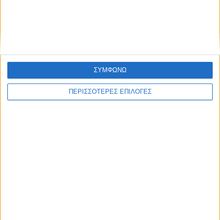
ΣΥΜΦΩΝΩ
ΠΕΡΙΣΣΟΤΕΡΕΣ ΕΠΙΛΟΓΕΣ
ΚΑΡΔΙΤΣΑ
Κρούσμα του ιού του Δυτικού Νείλου στην