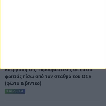
5 Αυγούστου 2026, 6:01 μμ
Επέμβαση της Πυροσβεστικής σε εστία
φωτιάς πίσω από τον σταθμό του ΟΣΕ
(φωτο & βιντεο)
ΚΑΡΔΙΤΣΑ