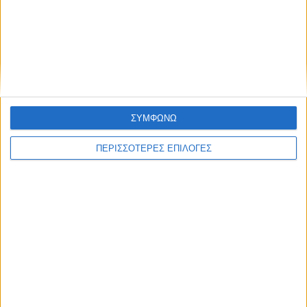
ΠΟΛΙΤΙΣΜΟΣ
Η ανανέωση της παραχώρησης χρήσης
έβαλε «τρικλοποδιά» στο έργο των
αποκαταστάσεων στην πλαζ Πεζούλας
ΣΥΜΦΩΝΩ
ΠΕΡΙΣΣΟΤΕΡΕΣ ΕΠΙΛΟΓΕΣ