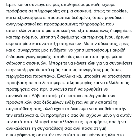
Εμείς και οι συνεργάτες μας αποθηκεύουμε και/ή έχουμε
Καρδίτσας και το ΔήμοΚαρδίτσας και θα
πρόσβαση σε πληροφορίες σε μια συσκευή, όπως τα cookies,
φιλοξενείται στη Δημοτική Πινακοθήκη
και επεξεργαζόμαστε προσωπικά δεδομένα, όπως μοναδικοί
μέχρι τις 2 Νοεμβρίου.
αναγνωριστικοί και προσαρμοσμένες πληροφορίες που
αποστέλλονται από μια συσκευή για εξατομικευμένες διαφημίσεις
και περιεχόμενο, μέτρηση διαφήμισης και περιεχομένου, έρευνα
Ο περιφερειάρχης Θεσσαλίας κ. Κ.
ακροατηρίου και ανάπτυξη υπηρεσιών.
Με την άδειά σας, εμείς
Αγοραστός στοχαιρετισμό του
και οι συνεργάτες μας ενδέχεται να χρησιμοποιήσουμε ακριβή
δεδομένα γεωγραφικής τοποθεσίας και ταυτοποίησης μέσω
ευχαρίστησετη φωτογράφο που
σάρωσης συσκευών. Μπορείτε να κάνετε κλικ για να συναινέσετε
συμπεριέλαβε την Καρδίτσαστους…
στην επεξεργασία από εμάς και τους συνεργάτες μας όπως
σταθμούς της έκθεσής της και δίνει στο
περιγράφεται παραπάνω. Εναλλακτικά, μπορείτε να αποκτήσετε
κοινότης περιοχής τη δυνατότητανα
πρόσβαση σε πιο λεπτομερείς πληροφορίες και να αλλάξετε τις
προτιμήσεις σας πριν συναινέσετε ή να αρνηθείτε να
γνωρίσουν τους Εύζωνεςπου αποτελούν
συναινέσετε.
Λάβετε υπόψη ότι κάποια επεξεργασία των
εθνικό σύμβολο που ταυτίζεται με την
προσωπικών σας δεδομένων ενδέχεται να μην απαιτεί τη
Ελληνική λεβεντιά και την εθνική
συγκατάθεσή σας, αλλά έχετε το δικαίωμα να αρνηθείτε αυτήν
την επεξεργασία. Οι προτιμήσεις σας θα ισχύουν μόνο για αυτόν
αξιοπρέπεια.
τον ιστότοπο. Μπορείτε να αλλάξετε τις προτιμήσεις σας ή να
ανακαλέσετε τη συγκατάθεσή σας ανά πάσα στιγμή
Εκ μέρους του Δήμου Καρδίτσαςστα
επιστρέφοντας σε αυτόν τον ιστότοπο και κάνοντας κλικ στο