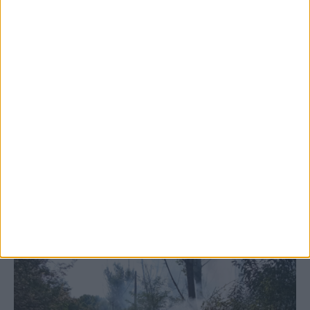
5 Αυγούστου 2026, 6:14 μμ
Παρανάλωμα του πυρός έγινε ΙΧ έξω από
το Μορφοβούνι, έσπευσε η Πυροσβεστική
(ΦΩΤΟ)
ΚΑΡΔΙΤΣΑ