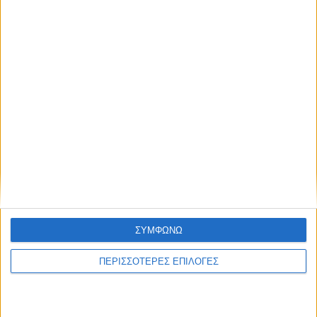
βιασμό της 9χρονης θετής κόρης του μετά
από βούλευμα
ΣΥΜΦΩΝΩ
ΠΕΡΙΣΣΟΤΕΡΕΣ ΕΠΙΛΟΓΕΣ
ΘΕΣΣΑΛΙΑ