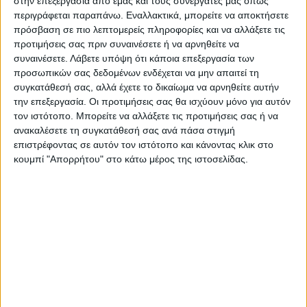
στην επεξεργασία από εμάς και τους συνεργάτες μας όπως
περιγράφεται παραπάνω. Εναλλακτικά, μπορείτε να αποκτήσετε
πρόσβαση σε πιο λεπτομερείς πληροφορίες και να αλλάξετε τις
προτιμήσεις σας πριν συναινέσετε ή να αρνηθείτε να
συναινέσετε.
Λάβετε υπόψη ότι κάποια επεξεργασία των
προσωπικών σας δεδομένων ενδέχεται να μην απαιτεί τη
συγκατάθεσή σας, αλλά έχετε το δικαίωμα να αρνηθείτε αυτήν
την επεξεργασία. Οι προτιμήσεις σας θα ισχύουν μόνο για αυτόν
τον ιστότοπο. Μπορείτε να αλλάξετε τις προτιμήσεις σας ή να
Τελευταίες Ειδήσεις Σήμερα
ανακαλέσετε τη συγκατάθεσή σας ανά πάσα στιγμή
επιστρέφοντας σε αυτόν τον ιστότοπο και κάνοντας κλικ στο
κουμπί "Απορρήτου" στο κάτω μέρος της ιστοσελίδας.
Ακολούθησε την εφημερίδα ΝΕΟΣ
ΑΓΩΝ στο Google News!
Όλες οι εξελίξεις στην περιοχή της
Καρδίτσας και ευρύτερα της Θεσσαλίας
ΠΡΟΗΓΟΥΜΕΝΟ ΑΡΘΡΟ
ΕΠΟΜΕΝΟ ΑΡΘΡΟ
Ουρές από τα ξημερώματα
Σε πύρινο κλοιό η Ελλάδα: