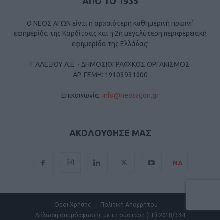
ΑΠΟ ΤΟ 1935
Ο ΝΕΟΣ ΑΓΩΝ είναι η αρχαιότερη καθημερινή πρωινή
εφημερίδα της Καρδίτσας και η 2η μεγαλύτερη περιφερειακή
εφημερίδα της Ελλάδας!
Γ ΑΛΕΞΙΟΥ Α.Ε. - ΔΗΜΟΣΙΟΓΡΑΦΙΚΟΣ ΟΡΓΑΝΙΣΜΟΣ
ΑΡ. ΓΕΜΗ: 19103931000
Επικοινωνία:
info@neosagon.gr
ΑΚΟΛΟΥΘΗΣΕ ΜΑΣ
ΝΑ
Όροι Χρήσης
Πολιτική Απορρήτου
Δήλωση συμμόρφωσης με τη σύσταση (ΕΕ) 2018/334