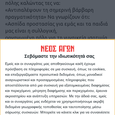
πόλης καλώντας τες να:
«Αντιπαλέψουν τη σημερινή βάρβαρη
πραγματικότητα» Να γνωρίζουν ότι:
«Ασπίδα προστασίας για εμάς και τα παιδιά
μας είναι η συλλογική,
οργανωμένη πάλη για τη γυναικεία ισοτιμία
και τη χειραφέτηση, για την κάλυψη
όλων των σύγχρονων αναγκών μας στην
Σεβόμαστε την ιδιωτικότητά σας
εργασία, στην προστασία της μητρότητας
Εμείς και οι συνεργάτες μας αποθηκεύουμε και/ή έχουμε
και των παιδιών, στον δημιουργικό
πρόσβαση σε πληροφορίες σε μια συσκευή, όπως τα cookies,
ελεύθερο χρόνο. Να απαιτήσουν δημόσιες
και επεξεργαζόμαστε προσωπικά δεδομένα, όπως μοναδικοί
και
αναγνωριστικοί και προσαρμοσμένες πληροφορίες που
αποστέλλονται από μια συσκευή για εξατομικευμένες διαφημίσεις
δωρεάν κοινωνικές δομές για την πρόληψη,
και περιεχόμενο, μέτρηση διαφήμισης και περιεχομένου, έρευνα
την προστασία γυναικών και παιδιών
ακροατηρίου και ανάπτυξη υπηρεσιών.
Με την άδειά σας, εμείς
από τη βία, την ολόπλευρη κοινωνική,
και οι συνεργάτες μας ενδέχεται να χρησιμοποιήσουμε ακριβή
νομική, ψυχολογική, οικονομική στήριξη
δεδομένα γεωγραφικής τοποθεσίας και ταυτοποίησης μέσω
σάρωσης συσκευών. Μπορείτε να κάνετε κλικ για να συναινέσετε
των θυμάτων. Διεκδίκησαν ξενώνες με