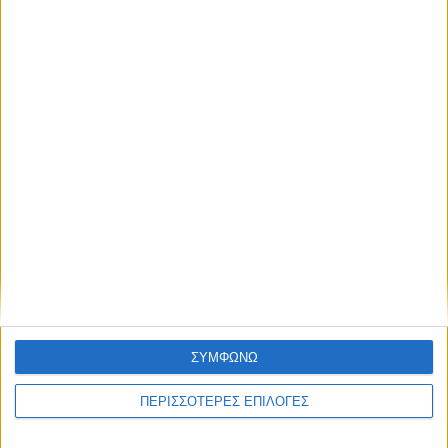
Μεγάλη συμμετοχή στο σεμινάριο
Πρώτων Βοηθειών του Δήμου Αργιθέας
(ΦΩΤΟ)
ΣΥΜΦΩΝΩ
ΠΕΡΙΣΣΟΤΕΡΕΣ ΕΠΙΛΟΓΕΣ