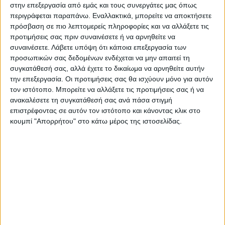
στην επεξεργασία από εμάς και τους συνεργάτες μας όπως
μόνιμο προσωπικό, χωρίς ιδιώτες και ΜΚΟ,
περιγράφεται παραπάνω. Εναλλακτικά, μπορείτε να αποκτήσετε
ενώ κατήγγειλαν το πρόσφορο έδαφος που
πρόσβαση σε πιο λεπτομερείς πληροφορίες και να αλλάξετε τις
προτιμήσεις σας πριν συναινέσετε ή να αρνηθείτε να
δημιουργεί η έλλειψη πρόνοιας για να
συναινέσετε.
Λάβετε υπόψη ότι κάποια επεξεργασία των
θεριεύει η εκμετάλλευση και η κακοποίηση.
προσωπικών σας δεδομένων ενδέχεται να μην απαιτεί τη
Οι γυναίκες ανταποκρίθηκαν στέκονταν,
συγκατάθεσή σας, αλλά έχετε το δικαίωμα να αρνηθείτε αυτήν
έπαιρναν την ανακοίνωση και
την επεξεργασία. Οι προτιμήσεις σας θα ισχύουν μόνο για αυτόν
τον ιστότοπο. Μπορείτε να αλλάξετε τις προτιμήσεις σας ή να
κουβέντιαζαν με τις γυναίκες του Συλλόγου.
ανακαλέσετε τη συγκατάθεσή σας ανά πάσα στιγμή
επιστρέφοντας σε αυτόν τον ιστότοπο και κάνοντας κλικ στο
Τελευταίες Ειδήσεις Σήμερα
κουμπί "Απορρήτου" στο κάτω μέρος της ιστοσελίδας.
Ακολούθησε την εφημερίδα ΝΕΟΣ
ΑΓΩΝ στο Google News!
Όλες οι εξελίξεις στην περιοχή της
Καρδίτσας και ευρύτερα της Θεσσαλίας