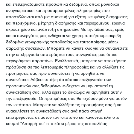
ποσότητες, στοχεύοντας σε κάτι καλύτερο
και επεξεργαζόμαστε προσωπικά δεδομένα, όπως μοναδικοί
αναγνωριστικοί και προσαρμοσμένες πληροφορίες που
πέριξ των 380 ευρώ ο τόνος.
αποστέλλονται από μια συσκευή για εξατομικευμένες διαφημίσεις
και περιεχόμενο, μέτρηση διαφήμισης και περιεχομένου, έρευνα
Η συγκυρία που διαµορφώνεται,
ακροατηρίου και ανάπτυξη υπηρεσιών.
Με την άδειά σας, εμείς
διευκολύνει τη διατήρηση ενός εύρους
και οι συνεργάτες μας ενδέχεται να χρησιμοποιήσουμε ακριβή
δεδομένα γεωγραφικής τοποθεσίας και ταυτοποίησης μέσω
µεταξύ 35 και 40 λεπτών για την τιµή του
σάρωσης συσκευών. Μπορείτε να κάνετε κλικ για να συναινέσετε
ελληνικού σκληρού σίτου, ανάλογα µε την
στην επεξεργασία από εμάς και τους συνεργάτες μας όπως
ποιότητα, το τονάζ αλλά και τον αγοραστή
περιγράφεται παραπάνω. Εναλλακτικά, μπορείτε να αποκτήσετε
πρόσβαση σε πιο λεπτομερείς πληροφορίες και να αλλάξετε τις
(µύλος, συνεταιρισµός, ιδιωτικό εµπόριο).
προτιμήσεις σας πριν συναινέσετε ή να αρνηθείτε να
Περαιτέρω άνοδος θα µπορούσε να
συναινέσετε.
Λάβετε υπόψη ότι κάποια επεξεργασία των
σηµειωθεί προς τον χειµώνα, αλλά όχι
προσωπικών σας δεδομένων ενδέχεται να μην απαιτεί τη
τέτοια που να δικαιολογεί το ρίσκο της
συγκατάθεσή σας, αλλά έχετε το δικαίωμα να αρνηθείτε αυτήν
την επεξεργασία. Οι προτιμήσεις σας θα ισχύουν μόνο για αυτόν
αναµονής και τα έξοδα αποθήκευσης, µιας
τον ιστότοπο. Μπορείτε να αλλάξετε τις προτιμήσεις σας ή να
και προοπτικές επιστροφής στα περσινά 45
ανακαλέσετε τη συγκατάθεσή σας ανά πάσα στιγμή
µε 50 λεπτά δεν υποστηρίζονται από τα
επιστρέφοντας σε αυτόν τον ιστότοπο και κάνοντας κλικ στο
κουμπί "Απορρήτου" στο κάτω μέρος της ιστοσελίδας.
σηµερινά µεγέθη προσφοράς/ζήτησης.