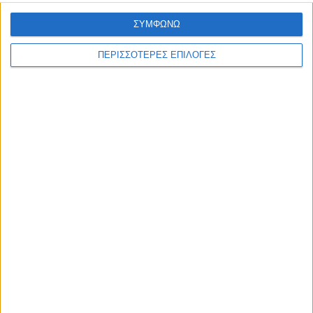
ΣΥΜΦΩΝΩ
ΠΕΡΙΣΣΟΤΕΡΕΣ ΕΠΙΛΟΓΕΣ
ΑΓΡΟΤΙΚΑ
6η απόφαση για επιχορήγηση αγροτικών
εκμεταλλεύσεων στο Ν. Καρδίτσας από
τις ζημιές του «Ντάνιελ»