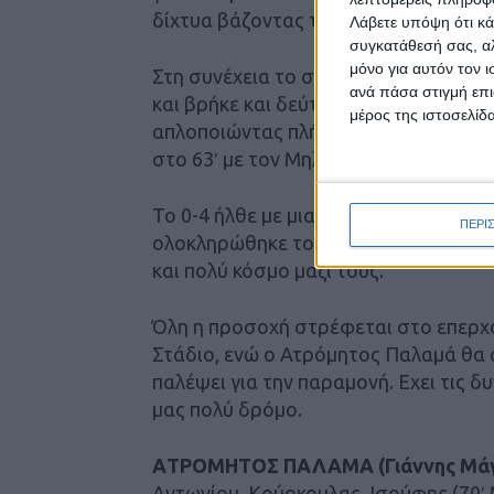
δίχτυα βάζοντας την ομάδα του μπρο
Λάβετε υπόψη ότι κά
συγκατάθεσή σας, αλ
μόνο για αυτόν τον 
Στη συνέχεια το συγκρότημα του Τίμ
ανά πάσα στιγμή επι
και βρήκε και δεύτερο γκολ στην επα
μέρος της ιστοσελίδα
απλοποιώντας πλήρως τα πράγματα γι
στο 63′ με τον Μηλιώτη.
Το 0-4 ήλθε με μια ατομική προσπάθει
ΠΕΡΙ
ολοκληρώθηκε το άνετο πέρασμα των
και πολύ κόσμο μαζί τους.
Όλη η προσοχή στρέφεται στο επερχό
Στάδιο, ενώ ο Ατρόμητος Παλαμά θα 
παλέψει για την παραμονή. Εχει τις 
μας πολύ δρόμο.
AΤΡΟΜΗΤΟΣ ΠΑΛΑΜΑ (Γιάννης Μάγ
Αντωνίου, Κούρκουλας, Ισούφης (70′ 