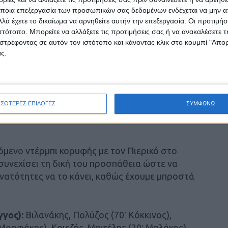
στά στο σκορ.
ποια επεξεργασία των προσωπικών σας δεδομένων ενδέχεται να μην απ
λά έχετε το δικαίωμα να αρνηθείτε αυτήν την επεξεργασία. Οι προτιμήσ
ιστότοπο. Μπορείτε να αλλάξετε τις προτιμήσεις σας ή να ανακαλέσετε
ου Καβακά ήλεγξε το ρυθμό της αναμέτρησης
στρέφοντας σε αυτόν τον ιστότοπο και κάνοντας κλικ στο κουμπί "Απ
νάληψη και συγκριμένα στο 56′ με τον Μπαλλά,
ς.
α το στόχο του, φθάνοντας σ’ ένα ακόμη γκολ
α του Xερίτραντα στο 82′ κι έτσι
ΣΣΟΤΕΡΕΣ ΕΠΙΛΟΓΕΣ
ΣΥΜΦΩΝΩ
 “κιτρινόμαυρων” από τον Παλαμά που είχαν
μενο ντέρμπι κορυφής με τον Πιερικό στο
συνεχίσει τη δική του προσπάθεια ώστε να
δυνατότητες να το κάνει, καθώς έχουμε μπροστά
γος):
Bιλανάκης, Πολύζος (70′ Κόκκινος),
Μορφάκης), Κριεζής, Μπιτέλης (20′ Μαλάκος),