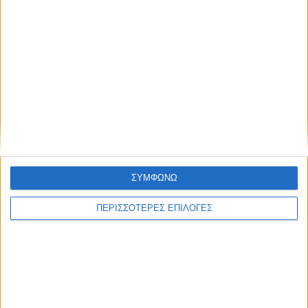
το έργο της ανάπλασης του
Παυσιλύπου και της πλατείας
Πλαστήρα
ΝΕΟΣ ΑΓΩΝ
ΣΥΜΦΩΝΩ
https://neosagon.gr
ΠΕΡΙΣΣΟΤΕΡΕΣ ΕΠΙΛΟΓΕΣ
Η Αρχαιότερη Καθημερινή Πρωινή Εφημερίδα της Καρδίτσας