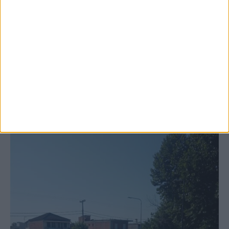
6 Αυγούστου 2026, 10:11 πμ
Ξεκινά η κατεδάφιση ετοιμόρροπων
κτιρίων σε Αγναντερό και Ριζοβούνι
ΚΑΡΔΙΤΣΑ