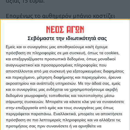
αξίας 15 ευρώ.
Επομένως το αυθημερόν μπάνιο κοστίζει
ένα 50άρικο μόνο για τη διαδρομή, χωριστά
η προσωπική κατανάλωση που θα κάνει
Σεβόμαστε την ιδιωτικότητά σας
κάποιος για έναν καφέ ή φαγητό…
Κ.Π.
Εμείς και οι συνεργάτες μας αποθηκεύουμε και/ή έχουμε
πρόσβαση σε πληροφορίες σε μια συσκευή, όπως τα cookies,
και επεξεργαζόμαστε προσωπικά δεδομένα, όπως μοναδικοί
Τελευταίες Ειδήσεις Σήμερα
αναγνωριστικοί και προσαρμοσμένες πληροφορίες που
αποστέλλονται από μια συσκευή για εξατομικευμένες διαφημίσεις
και περιεχόμενο, μέτρηση διαφήμισης και περιεχομένου, έρευνα
Ακολούθησε την εφημερίδα ΝΕΟΣ
ακροατηρίου και ανάπτυξη υπηρεσιών.
Με την άδειά σας, εμείς
και οι συνεργάτες μας ενδέχεται να χρησιμοποιήσουμε ακριβή
ΑΓΩΝ στο Google News!
δεδομένα γεωγραφικής τοποθεσίας και ταυτοποίησης μέσω
Όλες οι εξελίξεις στην περιοχή της
σάρωσης συσκευών. Μπορείτε να κάνετε κλικ για να συναινέσετε
Καρδίτσας και ευρύτερα της Θεσσαλίας
στην επεξεργασία από εμάς και τους συνεργάτες μας όπως
περιγράφεται παραπάνω. Εναλλακτικά, μπορείτε να αποκτήσετε
πρόσβαση σε πιο λεπτομερείς πληροφορίες και να αλλάξετε τις
ΠΡΟΗΓΟΥΜΕΝΟ ΑΡΘΡΟ
ΕΠΟΜΕΝΟ ΑΡΘΡΟ
προτιμήσεις σας πριν συναινέσετε ή να αρνηθείτε να