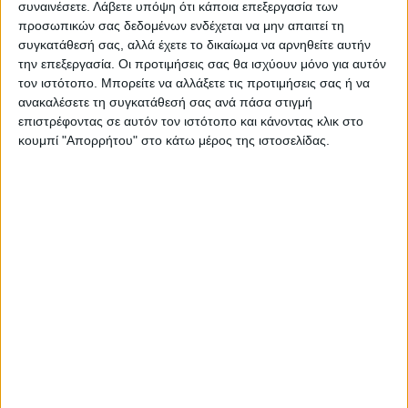
συναινέσετε.
Λάβετε υπόψη ότι κάποια επεξεργασία των
Λευτέρης Αυγενάκης: Ο
Η υποχώρηση του νερού
προσωπικών σας δεδομένων ενδέχεται να μην απαιτεί τη
Μητσοτάκης τον διέγραψε
αποκαλύπτει την
συγκατάθεσή σας, αλλά έχετε το δικαίωμα να αρνηθείτε αυτήν
από την ΚΟ της ΝΔ μετά την
καταστροφή
την επεξεργασία. Οι προτιμήσεις σας θα ισχύουν μόνο για αυτόν
επίθεση σε υπάλληλο του Ελ.
τον ιστότοπο. Μπορείτε να αλλάξετε τις προτιμήσεις σας ή να
Βενιζέλος
ανακαλέσετε τη συγκατάθεσή σας ανά πάσα στιγμή
επιστρέφοντας σε αυτόν τον ιστότοπο και κάνοντας κλικ στο
κουμπί "Απορρήτου" στο κάτω μέρος της ιστοσελίδας.
ΝΕΟΣ ΑΓΩΝ
https://neosagon.gr
Η Αρχαιότερη Καθημερινή Πρωινή Εφημερίδα της Καρδίτσας