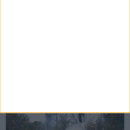
5 Αυγούστου 2026, 6:14 μμ
Παρανάλωμα του πυρός έγινε ΙΧ έξω από
το Μορφοβούνι, έσπευσε η Πυροσβεστική
(ΦΩΤΟ)
ΚΑΡΔΙΤΣΑ