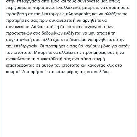
στην επεξεργασία από εμάς και τους συνεργάτες μας όπως
ξεκουράζονται. Πέτα ψηλά τώρα Φάντομ
περιγράφεται παραπάνω. Εναλλακτικά, μπορείτε να αποκτήσετε
μου, ελεύθερος όπως μόνο εσύ ήξερες να
πρόσβαση σε πιο λεπτομερείς πληροφορίες και να αλλάξετε τις
κάνεις».
προτιμήσεις σας πριν συναινέσετε ή να αρνηθείτε να
συναινέσετε.
Λάβετε υπόψη ότι κάποια επεξεργασία των
προσωπικών σας δεδομένων ενδέχεται να μην απαιτεί τη
Τελευταίες Ειδήσεις Σήμερα
συγκατάθεσή σας, αλλά έχετε το δικαίωμα να αρνηθείτε αυτήν
την επεξεργασία. Οι προτιμήσεις σας θα ισχύουν μόνο για αυτόν
τον ιστότοπο. Μπορείτε να αλλάξετε τις προτιμήσεις σας ή να
Ακολούθησε την εφημερίδα ΝΕΟΣ
ανακαλέσετε τη συγκατάθεσή σας ανά πάσα στιγμή
επιστρέφοντας σε αυτόν τον ιστότοπο και κάνοντας κλικ στο
ΑΓΩΝ στο Google News!
κουμπί "Απορρήτου" στο κάτω μέρος της ιστοσελίδας.
Όλες οι εξελίξεις στην περιοχή της
Καρδίτσας και ευρύτερα της Θεσσαλίας
ΠΡΟΗΓΟΥΜΕΝΟ ΑΡΘΡΟ
ΕΠΟΜΕΝΟ ΑΡΘΡΟ
Βροντερό παρών από
«Λονδρέζικο» το πρωινό
Καρδιτσιώτες που
στην Καρδίτσα με πέπλο
πανηγύρισαν το «διπλό» του
ομίχλης
ΑΣΚ!