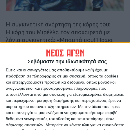
Η συγκινητική ανάρτηση της κόρης του:
Η κόρη του Μιρέλλα τον αποχαιρετά με
λόγια συγκινητικά: «Μπαμπά μου! Ήρωα
μου! Ούτε στιγμή δεν παραιτήθηκες, ούτε
λεπτό δεν επιβεβαίωσες τις προγνώσεις.
Σεβόμαστε την ιδιωτικότητά σας
Τους πάτησες όλους κάτω, τους ξεγέλασες
Εμείς και οι συνεργάτες μας αποθηκεύουμε και/ή έχουμε
όλους και πόσες φορές!! Μα τι μπάλα
πρόσβαση σε πληροφορίες σε μια συσκευή, όπως τα cookies,
έπαιξες θηρίο μου, τον καλύτερο σου αγώνα
και επεξεργαζόμαστε προσωπικά δεδομένα, όπως μοναδικοί
έδωσες τις τελευταίες μέρες.
αναγνωριστικοί και προσαρμοσμένες πληροφορίες που
Αναμφισβήτητα ήταν το ματς της ζωής σου.
αποστέλλονται από μια συσκευή για εξατομικευμένες διαφημίσεις
και περιεχόμενο, μέτρηση διαφήμισης και περιεχομένου, έρευνα
«Συμβαίνει όμως..» όπως έλεγες κι εσύ
ακροατηρίου και ανάπτυξη υπηρεσιών.
Με την άδειά σας, εμείς
«..ένα γκολ μπορεί να φέρει τούμπα τον
και οι συνεργάτες μας ενδέχεται να χρησιμοποιήσουμε ακριβή
αγώνα». Ήσουν γίγαντας μέχρι το 92’…αλλά
δεδομένα γεωγραφικής τοποθεσίας και ταυτοποίησης μέσω
σάρωσης συσκευών. Μπορείτε να κάνετε κλικ για να συναινέσετε
κι οι γίγαντες πρέπει κάποια στιγμή να