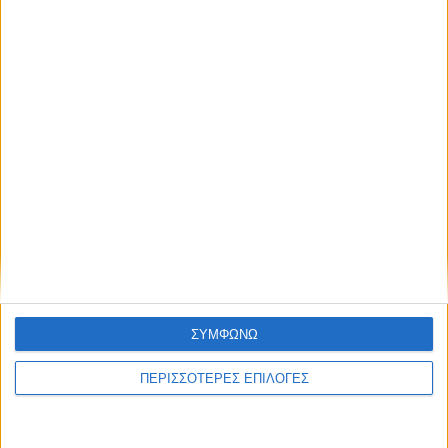
ΣΥΜΦΩΝΩ
ΕΛΛΑΔΑ
ΠΕΡΙΣΣΟΤΕΡΕΣ ΕΠΙΛΟΓΕΣ
Σύγκρουση ελικοπτέρων στην Ψάθα:
Νεκροί ένας Έλληνας και ένας Ρουμάνος,