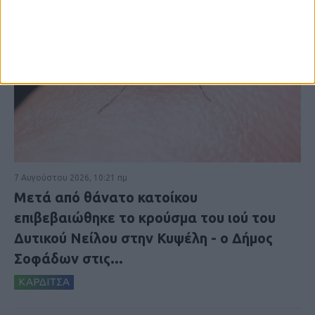
7 Αυγούστου 2026, 10:21 πμ
Μετά από θάνατο κατοίκου
επιβεβαιώθηκε το κρούσμα του ιού του
Δυτικού Νείλου στην Κυψέλη - ο Δήμος
Σοφάδων στις...
ΚΑΡΔΙΤΣΑ