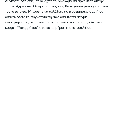
συγκατάθεσή σας, αλλά έχετε το δικαίωμα να αρνηθείτε αυτήν
την επεξεργασία. Οι προτιμήσεις σας θα ισχύουν μόνο για αυτόν
τον ιστότοπο. Μπορείτε να αλλάξετε τις προτιμήσεις σας ή να
ΠΑΡΟΜΟΙΑ ΑΡΘΡΑ
ανακαλέσετε τη συγκατάθεσή σας ανά πάσα στιγμή
επιστρέφοντας σε αυτόν τον ιστότοπο και κάνοντας κλικ στο
κουμπί "Απορρήτου" στο κάτω μέρος της ιστοσελίδας.
ΚΑΡΔΙΤΣΑ
Υψηλός ο κίνδυνος πυρκαγιάς την Κυριακή
στο Ν. Καρδίτσας