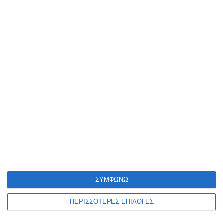
2,3 εκατ. ευρώ για τη φοιτητική στέγη στο
Πανεπιστήμιο Θεσσαλίας
ΘΕΣΣΑΛΙΑ FM
ΑΚΟΥΣΤΕ ΖΩΝΤΑΝΑ
ΣΥΜΦΩΝΩ
ΕΠΙΚΕΦΑΛΗΣ ΕΙΔΗΣΕΙΣ
ΠΕΡΙΣΣΟΤΕΡΕΣ ΕΠΙΛΟΓΕΣ