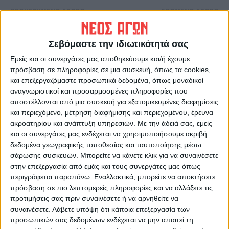
ΠΡΟΗΓΟΥΜΕΝΟ ΑΡΘΡΟ
ΕΠΟΜΕΝΟ ΑΡΘΡΟ
Η νέα super league 2 και η
Ρωσική προέλαση στο
Αναγέννηση...
Ντονμπάς - Αποχώρησαν
Σεβόμαστε την ιδιωτικότητά σας
από πόλη «κλειδί» οι
ουκρανικές δυνάμεις
Εμείς και οι συνεργάτες μας αποθηκεύουμε και/ή έχουμε
πρόσβαση σε πληροφορίες σε μια συσκευή, όπως τα cookies,
και επεξεργαζόμαστε προσωπικά δεδομένα, όπως μοναδικοί
αναγνωριστικοί και προσαρμοσμένες πληροφορίες που
αποστέλλονται από μια συσκευή για εξατομικευμένες διαφημίσεις
και περιεχόμενο, μέτρηση διαφήμισης και περιεχομένου, έρευνα
ακροατηρίου και ανάπτυξη υπηρεσιών.
Με την άδειά σας, εμείς
και οι συνεργάτες μας ενδέχεται να χρησιμοποιήσουμε ακριβή
δεδομένα γεωγραφικής τοποθεσίας και ταυτοποίησης μέσω
σάρωσης συσκευών. Μπορείτε να κάνετε κλικ για να συναινέσετε
ΝΕΟΣ ΑΓΩΝ
στην επεξεργασία από εμάς και τους συνεργάτες μας όπως
https://neosagon.gr
περιγράφεται παραπάνω. Εναλλακτικά, μπορείτε να αποκτήσετε
πρόσβαση σε πιο λεπτομερείς πληροφορίες και να αλλάξετε τις
Η Αρχαιότερη Καθημερινή Πρωινή Εφημερίδα της Καρδίτσας
προτιμήσεις σας πριν συναινέσετε ή να αρνηθείτε να
συναινέσετε.
Λάβετε υπόψη ότι κάποια επεξεργασία των
προσωπικών σας δεδομένων ενδέχεται να μην απαιτεί τη