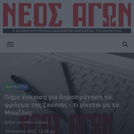
Η ΑΡΧΑΙΟΤΕΡΗ ΠΡΩΪΝΗ ΚΑΘΗΜΕΡΙΝΗ ΕΦΗΜΕΡΙΔΑ ΤΗΣ ΚΑΡΔΙΤΣΑΣ
ΝΕΟΣ
ΑΓΩΝ
ΚΑΡΔΙΤΣΑ
Πήρε έγκριση για δημοπράτηση το
φράγμα της Σκοπιάς - τι γίνεται με το
Μουζάκι;
Άρθρο του «Νέου Αγώνα»
24 Ιουνίου 2022, 12:28 μμ