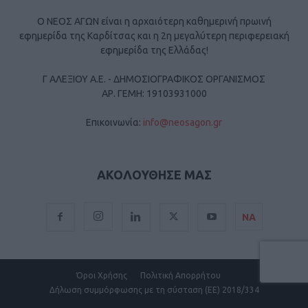
Ο ΝΕΟΣ ΑΓΩΝ είναι η αρχαιότερη καθημερινή πρωινή
εφημερίδα της Καρδίτσας και η 2η μεγαλύτερη περιφερειακή
εφημερίδα της Ελλάδας!
Γ ΑΛΕΞΙΟΥ Α.Ε. - ΔΗΜΟΣΙΟΓΡΑΦΙΚΟΣ ΟΡΓΑΝΙΣΜΟΣ
ΑΡ. ΓΕΜΗ: 19103931000
Επικοινωνία:
info@neosagon.gr
ΑΚΟΛΟΥΘΗΣΕ ΜΑΣ
ΝΑ
Όροι Χρήσης
Πολιτική Απορρήτου
Δήλωση συμμόρφωσης με τη σύσταση (ΕΕ) 2018/334