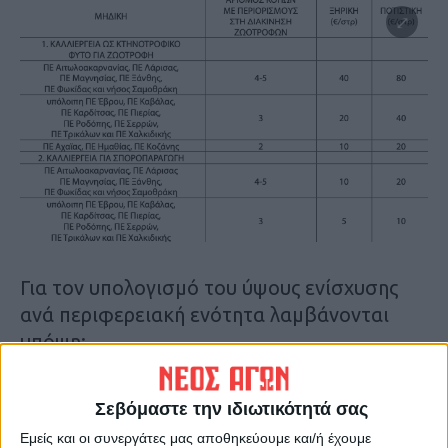
Για τον υπολογισμό του ύψους ενίσχυσης
ανά περιφερειακή ενότητα λαμβάνονται
υπόψη:
α)η σκοπούμενη χρήση της καλλιέργειας
μηδικής,
Σεβόμαστε την ιδιωτικότητά σας
β)ο αριθμός των κοπών μηδικής μεταξύ του
Εμείς και οι συνεργάτες μας αποθηκεύουμε και/ή έχουμε