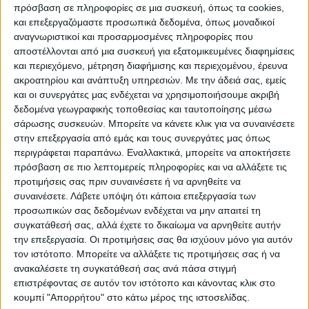
διαστήματος Μάϊου-Σεπτεμβρίου 2025 για
πρόσβαση σε πληροφορίες σε μια συσκευή, όπως τα cookies,
τις οποίες ίσχυαν σε έκαστη περιφερειακή
και επεξεργαζόμαστε προσωπικά δεδομένα, όπως μοναδικοί
ενότητα περιορισμοί στη διακίνηση
αναγνωριστικοί και προσαρμοσμένες πληροφορίες που
αποστέλλονται από μια συσκευή για εξατομικευμένες διαφημίσεις
ζωοτροφών ως απόρροια των μέτρων
και περιεχόμενο, μέτρηση διαφήμισης και περιεχομένου, έρευνα
περιορισμού εξάπλωσης της ευλογιάς των
ακροατηρίου και ανάπτυξη υπηρεσιών.
Με την άδειά σας, εμείς
αιγοπροβάτων,
και οι συνεργάτες μας ενδέχεται να χρησιμοποιήσουμε ακριβή
δεδομένα γεωγραφικής τοποθεσίας και ταυτοποίησης μέσω
γ) ο τρόπος διαχείρισης του νερού ανά
σάρωσης συσκευών. Μπορείτε να κάνετε κλικ για να συναινέσετε
αγροτεμάχιο.
στην επεξεργασία από εμάς και τους συνεργάτες μας όπως
περιγράφεται παραπάνω. Εναλλακτικά, μπορείτε να αποκτήσετε
Το ύψος του ποσού ενίσχυσης, με βάση τα
πρόσβαση σε πιο λεπτομερείς πληροφορίες και να αλλάξετε τις
προτιμήσεις σας πριν συναινέσετε ή να αρνηθείτε να
ανωτέρω περιγραφέντα κριτήρια
συναινέσετε.
Λάβετε υπόψη ότι κάποια επεξεργασία των
καθορίζεται:
προσωπικών σας δεδομένων ενδέχεται να μην απαιτεί τη
συγκατάθεσή σας, αλλά έχετε το δικαίωμα να αρνηθείτε αυτήν
την επεξεργασία. Οι προτιμήσεις σας θα ισχύουν μόνο για αυτόν
Καλλιέργεια για ζωοτροφή
τον ιστότοπο. Μπορείτε να αλλάξετε τις προτιμήσεις σας ή να
1. ΠΕ Αιτωλοακαρνανίας, ΠΕ Λάρισας, ΠΕ
ανακαλέσετε τη συγκατάθεσή σας ανά πάσα στιγμή
Μαγνησίας, ΠΕ Ξάνθης, ΠΕ Φωκίδας και
επιστρέφοντας σε αυτόν τον ιστότοπο και κάνοντας κλικ στο
νήσος Σαμοθράκη, με 4-5 κοπές, για ξηρική
κουμπί "Απορρήτου" στο κάτω μέρος της ιστοσελίδας.