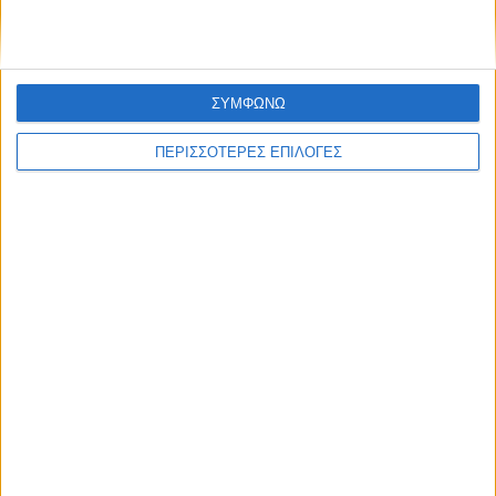
ΣΥΜΦΩΝΩ
ΠΕΡΙΣΣΟΤΕΡΕΣ ΕΠΙΛΟΓΕΣ
ΑΓΡΟΤΙΚΑ
Μεγάλες αποκλίσεις στην αξιοποίηση
ψηφιακών εργαλείων και τεχνολογιών
γεωργίας ακριβείας