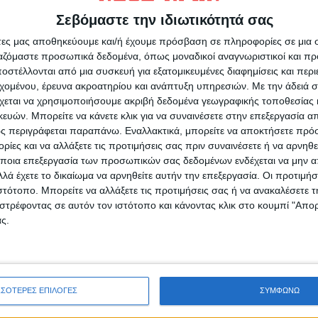
υς;
σχολιάζετε;
Σεβόμαστε την ιδιωτικότητά σας
άτες μας αποθηκεύουμε και/ή έχουμε πρόσβαση σε πληροφορίες σε μια
ργαζόμαστε προσωπικά δεδομένα, όπως μοναδικοί αναγνωριστικοί και 
στέλλονται από μια συσκευή για εξατομικευμένες διαφημίσεις και περ
εχομένου, έρευνα ακροατηρίου και ανάπτυξη υπηρεσιών.
Με την άδειά σα
χεται να χρησιμοποιήσουμε ακριβή δεδομένα γεωγραφικής τοποθεσίας 
ών. Μπορείτε να κάνετε κλικ για να συναινέσετε στην επεξεργασία απ
ς περιγράφεται παραπάνω. Εναλλακτικά, μπορείτε να αποκτήσετε πρό
ίες και να αλλάξετε τις προτιμήσεις σας πριν συναινέσετε ή να αρνηθεί
ρίδα ΝΕΟΣ ΑΓΩΝ στο Google News!
ποια επεξεργασία των προσωπικών σας δεδομένων ενδέχεται να μην απ
Α
οχή της Καρδίτσας και ευρύτερα της Θεσσαλίας
λά έχετε το δικαίωμα να αρνηθείτε αυτήν την επεξεργασία. Οι προτιμήσ
ιστότοπο. Μπορείτε να αλλάξετε τις προτιμήσεις σας ή να ανακαλέσετε
στρέφοντας σε αυτόν τον ιστότοπο και κάνοντας κλικ στο κουμπί "Απ
ς.
ΕΠΟΜΕΝΟ ΑΡΘΡΟ
Πριν οδηγηθεί σε κατάρρευση η Θεσσαλία και η
ια
πραγματική οικονομία…
ΣΣΟΤΕΡΕΣ ΕΠΙΛΟΓΕΣ
ΣΥΜΦΩΝΩ