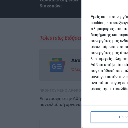
διακοπών;
εργασίας το
Εμείς και οι συνεργ
cookies, και επεξε
πληροφορίες που απο
διαφήμισης και περι
Τελευταίες Ειδήσεις Σήμερα
συνεργάτες μας ενδέ
μέσω σάρωσης συσκευ
συνεργάτες μας όπω
λεπτομερείς πληροφορ
Ακολούθησε την εφημε
Λάβετε υπόψη ότι κά
Όλες οι εξελίξεις στην περι
συγκατάθεσή σας, αλ
μόνο για αυτόν τον 
ανά πάσα στιγμή επι
μέρος της ιστοσελίδα
ΠΡΟΗΓΟΥΜΕΝΟ ΑΡΘΡΟ
Επιστροφή στην Αθήνα με τρακτέρ -
πανελλαδική οργανωτική σύσκεψη στη Νίκα
ΠΕΡΙ