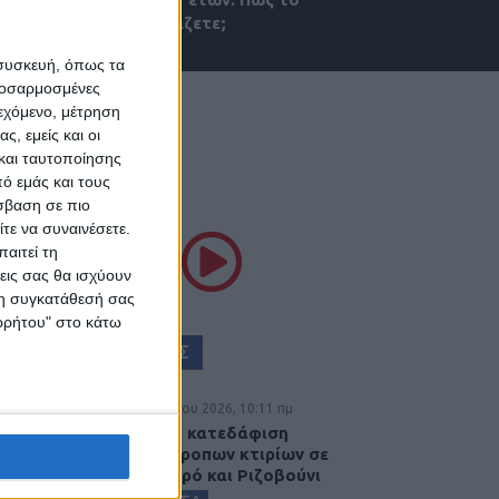
σχολιάζετε;
 συσκευή, όπως τα
προσαρμοσμένες
ιεχόμενο, μέτρηση
ς, εμείς και οι
και ταυτοποίησης
ό εμάς και τους
ΘΕΣΣΑΛΙΑ FM
σβαση σε πιο
τε να συναινέσετε.
αιτεί τη
ΚΟΥΣΤΕ ΖΩΝΤΑΝΑ
εις σας θα ισχύουν
 τη συγκατάθεσή σας
ορρήτου" στο κάτω
ΕΠΙΚΕΦΑΛΗΣ ΕΙΔΗΣΕΙΣ
6 Αυγούστου 2026, 10:11 πμ
Ξεκινά η κατεδάφιση
ετοιμόρροπων κτιρίων σε
Αγναντερό και Ριζοβούνι