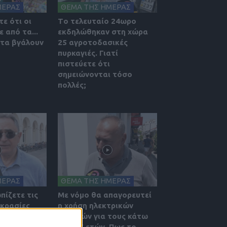
ΜΕΡΑΣ
ΘΕΜΑ ΤΗΣ ΗΜΕΡΑΣ
ε ότι οι
Tο τελευταίο 24ωρο
 από τα...
εκδηλώθηκαν στη χώρα
 τα βγάλουν
25 αγροτοδασικές
πυρκαγιές. Γιατί
πιστεύετε ότι
σημειώνονται τόσο
πολλές;
ΜΕΡΑΣ
ΘΕΜΑ ΤΗΣ ΗΜΕΡΑΣ
πίζετε τις
Με νόμο θα απαγορευτεί
κρασίες
η χρήση ηλεκτρικών
πατινιών για τους κάτω
από 17 ετών. Πως το