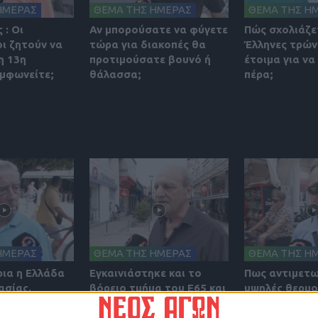
ΗΜΕΡΑΣ
ΘΕΜΑ ΤΗΣ ΗΜΕΡΑΣ
ΘΕΜΑ ΤΗΣ Η
 : Οι
Αν μπορούσατε να φύγετε
Πώς σχολιάζετ
ι ζητούν να
τώρα για διακοπές θα
Έλληνες τρώνε
η 13η
προτιμούσατε βουνό ή
έτοιμα για να
υμφωνείτε;
θάλασσα;
πέρα;
ΗΜΕΡΑΣ
ΘΕΜΑ ΤΗΣ ΗΜΕΡΑΣ
ΘΕΜΑ ΤΗΣ Η
ια η Ελλάδα
Εγκαινιάστηκε και το
Πως αντιμετω
ασίας.
βόρειο τμήμα του Ε65 και
υψηλές θερμο
υν οι Έλληνες
το έργο πλέον
των ημερών;
 της
ολοκληρώθηκε. Πως το