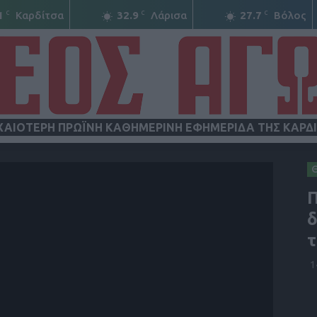
C
C
C
1
Καρδίτσα
32.9
Λάρισα
27.7
Βόλος
ΧΑΙΟΤΕΡΗ ΠΡΩΪΝΗ ΚΑΘΗΜΕΡΙΝΗ ΕΦΗΜΕΡΙΔΑ ΤΗΣ ΚΑΡΔ
ΝΕΟΣ
Π
δ
τ
1
ΑΓΩΝ