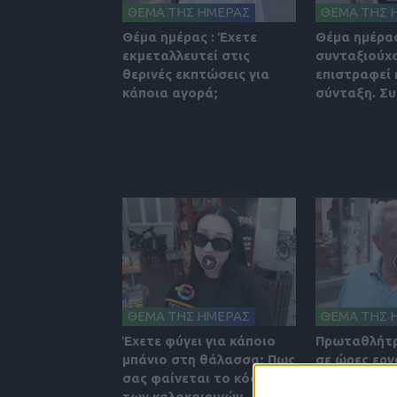
ΘΕΜΑ ΤΗΣ ΗΜΕΡΑΣ
ΘΕΜΑ ΤΗΣ 
Θέμα ημέρας : Έχετε
Θέμα ημέρας
εκμεταλλευτεί στις
συνταξιούχο
θερινές εκπτώσεις για
επιστραφεί 
κάποια αγορά;
σύνταξη. Σ
ΘΕΜΑ ΤΗΣ ΗΜΕΡΑΣ
ΘΕΜΑ ΤΗΣ 
Έχετε φύγει για κάποιο
Πρωταθλήτρ
μπάνιο στη θάλασσα; Πως
σε ώρες εργ
σας φαίνεται το κόστος
Aπολαμβάνο
των καλοκαιρινών
του καρπούς