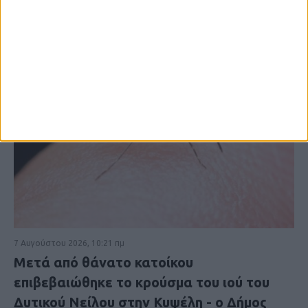
7 Αυγούστου 2026, 10:21 πμ
Μετά από θάνατο κατοίκου
επιβεβαιώθηκε το κρούσμα του ιού του
Δυτικού Νείλου στην Κυψέλη - ο Δήμος