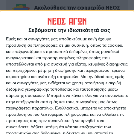
Ακολούθησε την εφημερίδα ΝΕΟΣ
ΑΓΩΝ στο Google News!
Όλες οι εξελίξεις στην περιοχή της
Σεβόμαστε την ιδιωτικότητά σας
Καρδίτσας και ευρύτερα της Θεσσαλίας
Εμείς και οι συνεργάτες μας αποθηκεύουμε και/ή έχουμε
πρόσβαση σε πληροφορίες σε μια συσκευή, όπως τα cookies,
ΠΡΟΗΓΟΥΜΕΝΟ ΑΡΘΡΟ
ΕΠΟΜΕΝΟ ΑΡΘΡΟ
και επεξεργαζόμαστε προσωπικά δεδομένα, όπως μοναδικοί
Ξεκινάει το φεστιβάλ της
Αγροτικά ΙΕΚ: Εκπνέει η
αναγνωριστικοί και προσαρμοσμένες πληροφορίες που
ΚΝΕ_Καλημέρα Θεσσαλία
προθεσμία εγγραφής
αποστέλλονται από μια συσκευή για εξατομικευμένες διαφημίσεις
και περιεχόμενο, μέτρηση διαφήμισης και περιεχομένου, έρευνα
ακροατηρίου και ανάπτυξη υπηρεσιών.
Με την άδειά σας, εμείς
και οι συνεργάτες μας ενδέχεται να χρησιμοποιήσουμε ακριβή
δεδομένα γεωγραφικής τοποθεσίας και ταυτοποίησης μέσω
σάρωσης συσκευών. Μπορείτε να κάνετε κλικ για να συναινέσετε
στην επεξεργασία από εμάς και τους συνεργάτες μας όπως
περιγράφεται παραπάνω. Εναλλακτικά, μπορείτε να αποκτήσετε
πρόσβαση σε πιο λεπτομερείς πληροφορίες και να αλλάξετε τις
προτιμήσεις σας πριν συναινέσετε ή να αρνηθείτε να
ΝΕΟΣ ΑΓΩΝ
συναινέσετε.
Λάβετε υπόψη ότι κάποια επεξεργασία των
https://neosagon.gr
προσωπικών σας δεδομένων ενδέχεται να μην απαιτεί τη