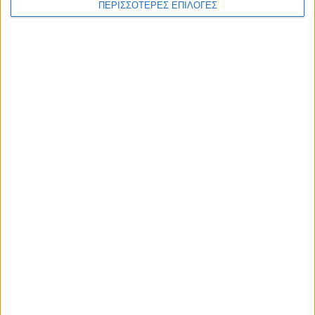
ΠΕΡΙΣΣΟΤΕΡΕΣ ΕΠΙΛΟΓΕΣ
ΕΠΙΚΕΦΑΛΗΣ ΕΙΔΗΣΕΙΣ
8 Αυγούστου 2026, 1:21 μμ