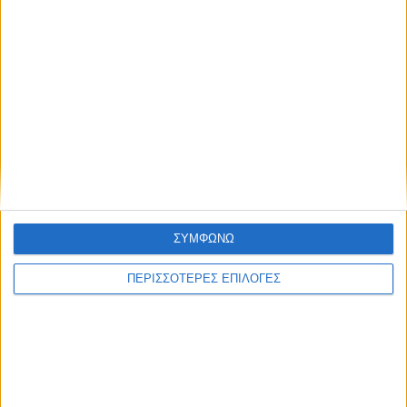
ΚΑΡΔΙΤΣΑ
Σύλληψη στην Καρδίτσα για κλοπή
ηλεκτρικής ενέργειας
ΣΥΜΦΩΝΩ
ΠΕΡΙΣΣΟΤΕΡΕΣ ΕΠΙΛΟΓΕΣ