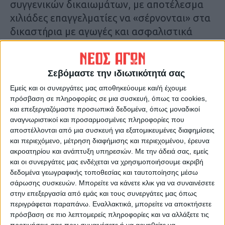
συγγενικών δικαιωμάτων, με αποτέλεσμα
χιλιάδες επαγγελματίες να «σέρνονται» στα
δικαστήρια με αγωγές και ασφαλιστικά
μέτρα. «Δυστυχώς ενώ έχουν γίνει
ουσιαστικές κινήσεις, το υπουργείο δεν έχει
ανταποκριθεί για να δώσει λύσεις»
Σεβόμαστε την ιδιωτικότητά σας
υπογράμμισε.
Εμείς και οι συνεργάτες μας αποθηκεύουμε και/ή έχουμε
Το δεύτερο, συνέχισε, αφορά το
πρόσβαση σε πληροφορίες σε μια συσκευή, όπως τα cookies,
και επεξεργαζόμαστε προσωπικά δεδομένα, όπως μοναδικοί
υγειονομικό πρωτόκολλο- αρχείο. «Δηλαδή
αναγνωριστικοί και προσαρμοσμένες πληροφορίες που
μιλάμε για το τί πρέπει να τηρεί ο
αποστέλλονται από μια συσκευή για εξατομικευμένες διαφημίσεις
επαγγελματίας προκειμένου να μην
και περιεχόμενο, μέτρηση διαφήμισης και περιεχομένου, έρευνα
ακροατηρίου και ανάπτυξη υπηρεσιών.
Με την άδειά σας, εμείς
αντιμετωπίζει κανένα απολύτως πρόβλημα
και οι συνεργάτες μας ενδέχεται να χρησιμοποιήσουμε ακριβή
σε ότι αφορά τα ελεγκτικά όργανα».
δεδομένα γεωγραφικής τοποθεσίας και ταυτοποίησης μέσω
σάρωσης συσκευών. Μπορείτε να κάνετε κλικ για να συναινέσετε
στην επεξεργασία από εμάς και τους συνεργάτες μας όπως
περιγράφεται παραπάνω. Εναλλακτικά, μπορείτε να αποκτήσετε
πρόσβαση σε πιο λεπτομερείς πληροφορίες και να αλλάξετε τις