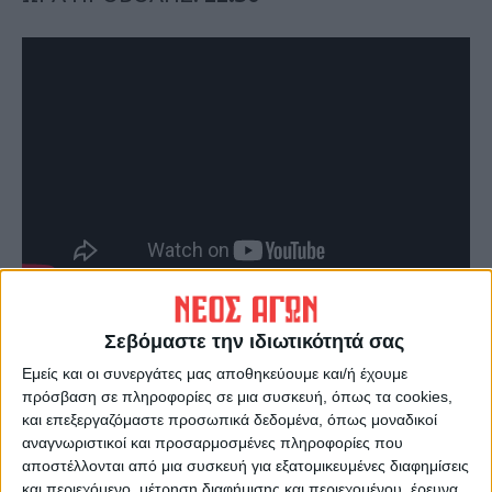
«ΜΑΡΜΑΝΤΙΟΥΚ»
(Κινούμενα Σχέδια) μεταγλ.
Σεβόμαστε την ιδιωτικότητά σας
ΩΡΑ ΠΡΟΒΟΛΗΣ: Από
5/1
έως Κυριακή
8/1
Εμείς και οι συνεργάτες μας αποθηκεύουμε και/ή έχουμε
στις
17:00
πρόσβαση σε πληροφορίες σε μια συσκευή, όπως τα cookies,
και επεξεργαζόμαστε προσωπικά δεδομένα, όπως μοναδικοί
αναγνωριστικοί και προσαρμοσμένες πληροφορίες που
αποστέλλονται από μια συσκευή για εξατομικευμένες διαφημίσεις
και περιεχόμενο, μέτρηση διαφήμισης και περιεχομένου, έρευνα