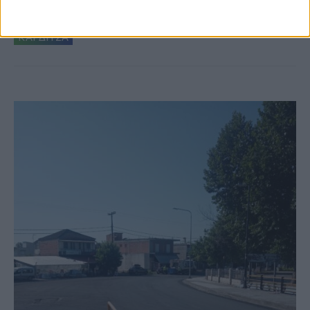
κτιρίων σε Αγναντερό και Ριζοβούνι
ΚΑΡΔΙΤΣΑ