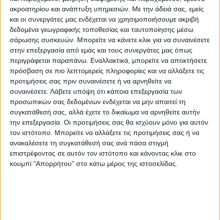
ακροατηρίου και ανάπτυξη υπηρεσιών.
Με την άδειά σας, εμείς
και οι συνεργάτες μας ενδέχεται να χρησιμοποιήσουμε ακριβή
δεδομένα γεωγραφικής τοποθεσίας και ταυτοποίησης μέσω
σάρωσης συσκευών. Μπορείτε να κάνετε κλικ για να συναινέσετε
στην επεξεργασία από εμάς και τους συνεργάτες μας όπως
περιγράφεται παραπάνω. Εναλλακτικά, μπορείτε να αποκτήσετε
πρόσβαση σε πιο λεπτομερείς πληροφορίες και να αλλάξετε τις
προτιμήσεις σας πριν συναινέσετε ή να αρνηθείτε να
συναινέσετε.
Λάβετε υπόψη ότι κάποια επεξεργασία των
«Ο ΠΑΠΟΥΤΣΩΜΕΝΟΣ ΓΑΤΟΣ: Η
προσωπικών σας δεδομένων ενδέχεται να μην απαιτεί τη
ΤΕΛΕΥΤΙΑ ΕΠΙΘΥΜΙΑ»
συγκατάθεσή σας, αλλά έχετε το δικαίωμα να αρνηθείτε αυτήν
την επεξεργασία. Οι προτιμήσεις σας θα ισχύουν μόνο για αυτόν
(Κινούμενα Σχέδια) μεταγλ.
τον ιστότοπο. Μπορείτε να αλλάξετε τις προτιμήσεις σας ή να
ΩΡΑ ΠΡΟΒΟΛΗΣ: Από
5/1
έως Κυριακή
8/1
ανακαλέσετε τη συγκατάθεσή σας ανά πάσα στιγμή
στις
18:30
επιστρέφοντας σε αυτόν τον ιστότοπο και κάνοντας κλικ στο
κουμπί "Απορρήτου" στο κάτω μέρος της ιστοσελίδας.