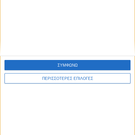
ΠΟΛΙΤΙΣΜΟΣ
Η ανανέωση της παραχώρησης χρήσης
έβαλε «τρικλοποδιά» στο έργο των
αποκαταστάσεων στην πλαζ Πεζούλας
ΣΥΜΦΩΝΩ
ΠΕΡΙΣΣΟΤΕΡΕΣ ΕΠΙΛΟΓΕΣ